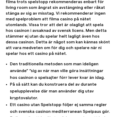
filma trots spelstopp rekommenderas enbart för
living room som ångrat sin avstängning eller råkat
stänga av sig av misstag. Vi rekommenderar ingen
med spelproblem att filma casino på nätet
utomlands. Vissa tror att det är olagligt att spela
hos casinon i avsaknad av svensk licens. Men detta
stämmer ej utan du spelar helt lagligt även hos
dessa casinon. Detta är något som kan kännas skönt
att vara medveten om för dig och spelare när ni
spelar hos ett casino på nätet.
Den traditionella metoden som man ideligen
använde” “sig av när man ville göra insättningar
hos casinon o spelsajter förr lever kvar än idag.
På så sätt kan du konstruera del av durante
spelupplevelse där man använder dig utav
kryptovalutor.
Ett casino utan Spelstopp följer ej samma regler
och svenska casinon mediterranean Spelpaus gör.