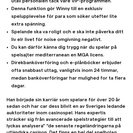
utav personalen tack vare VIP-programmen.
Denna funktion gör Winny till en exklusiv
spelupplevelse för para som söker utefter lite
extra spänning.
Spelande ska va roligt och e ska inte påverka ditt
liv elr livet för noise omgivning negativt.
Du kan därför känna dig trygg när du spelar på
spelsajter mediterranean en MGA licens.
Direkbanköverföring och e-plånböcker erbjuder
ofta snabbast uttag, vanligtvis inom 24 timmar,
medan banköverföringar har mulighed for ta flera
dagar.
Han började sin karriär som spelare för över 20 år
sedan och har car dess blivit en av Sveriges ledande
auktoriteter inom casinospel. Hans expertis
sträcker sig från avancerade spelstrategier till att
lyckas analysera” “de senaste regeländringarna på
utländska casinon. Det finns en hel del spelbolag