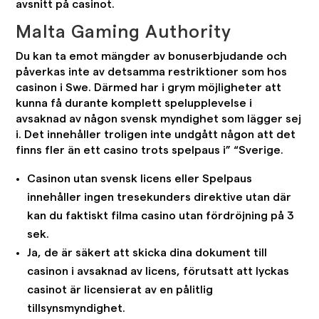
avsnitt på casinot.
Malta Gaming Authority
Du kan ta emot mängder av bonuserbjudande och
påverkas inte av detsamma restriktioner som hos
casinon i Swe. Därmed har i grym möjligheter att
kunna få durante komplett spelupplevelse i
avsaknad av någon svensk myndighet som lägger sej
i. Det innehåller troligen inte undgått någon att det
finns fler än ett casino trots spelpaus i” “Sverige.
Casinon utan svensk licens eller Spelpaus
innehåller ingen tresekunders direktive utan där
kan du faktiskt filma casino utan fördröjning på 3
sek.
Ja, de är säkert att skicka dina dokument till
casinon i avsaknad av licens, förutsatt att lyckas
casinot är licensierat av en pålitlig
tillsynsmyndighet.