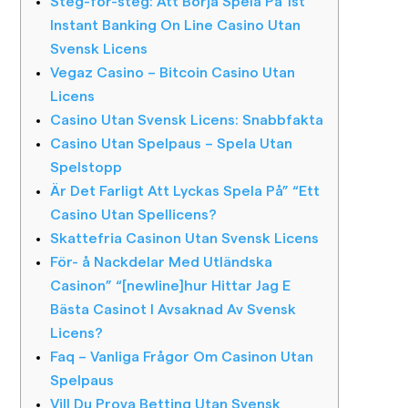
Steg-för-steg: Att Börja Spela På 1st
Instant Banking On Line Casino Utan
Svensk Licens
Vegaz Casino – Bitcoin Casino Utan
Licens
Casino Utan Svensk Licens: Snabbfakta
Casino Utan Spelpaus – Spela Utan
Spelstopp
Är Det Farligt Att Lyckas Spela På” “Ett
Casino Utan Spellicens?
Skattefria Casinon Utan Svensk Licens
För- å Nackdelar Med Utländska
Casinon” “[newline]hur Hittar Jag E
Bästa Casinot I Avsaknad Av Svensk
Licens?
Faq – Vanliga Frågor Om Casinon Utan
Spelpaus
Vill Du Prova Betting Utan Svensk