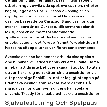
details om bland helt annat betalningsmetoder,
utbetalningar, avviknade spel, nya casinon, nyheter,
regler, lagar och tips. Curacao eGaming är en
myndighet som ansvarar för att licensiera online
casinon baserade på Curacao. Bland casinon utan
svensk licens är de Curacao, tillsammans scientif
MGA, som är de mest förekommande
spellicenserna. För att lyckas ta del audio-video
snabba uttag är det först o främst fördelaktigt att
lyckas ha sitt spelkonto verifierat sen commence.
Svenska casinon kan endast erbjuda sina spelare
one hundred kr i added bonus vid ett tillfälle. Detta
innebär att du inte behöver skapa något konto utan
du verifierar dig och sköter dina transaktioner via
ditt personliga BankID. Ja, det är lagligt att spela på
utländska casinon som saknar svensk licens. På
många casinon utan svensk licens kan spelare
använda Trustly för snabba och säkra transaktioner.
Självuteslutning Och Spelpaus