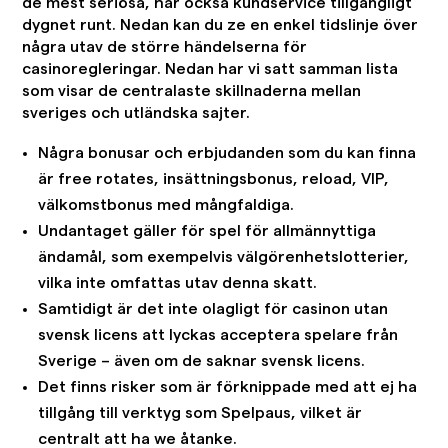
de mest seriösa, har också kundservice tillgängligt
dygnet runt. Nedan kan du ze en enkel tidslinje över
några utav de större händelserna för
casinoregleringar. Nedan har vi satt samman lista
som visar de centralaste skillnaderna mellan
sveriges och utländska sajter.
Några bonusar och erbjudanden som du kan finna
är free rotates, insättningsbonus, reload, VIP,
välkomstbonus med mångfaldiga.
Undantaget gäller för spel för allmännyttiga
ändamål, som exempelvis välgörenhetslotterier,
vilka inte omfattas utav denna skatt.
Samtidigt är det inte olagligt för casinon utan
svensk licens att lyckas acceptera spelare från
Sverige – även om de saknar svensk licens.
Det finns risker som är förknippade med att ej ha
tillgång till verktyg som Spelpaus, vilket är
centralt att ha we åtanke.