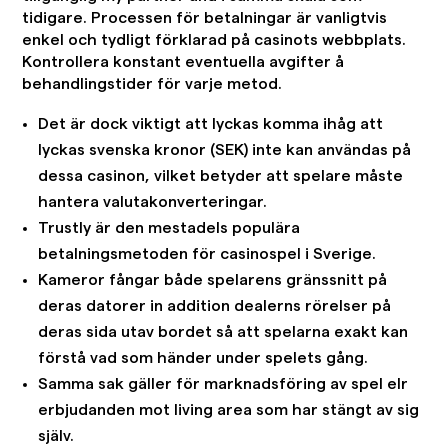
tidigare. Processen för betalningar är vanligtvis
enkel och tydligt förklarad på casinots webbplats.
Kontrollera konstant eventuella avgifter å
behandlingstider för varje metod.
Det är dock viktigt att lyckas komma ihåg att
lyckas svenska kronor (SEK) inte kan användas på
dessa casinon, vilket betyder att spelare måste
hantera valutakonverteringar.
Trustly är den mestadels populära
betalningsmetoden för casinospel i Sverige.
Kameror fångar både spelarens gränssnitt på
deras datorer in addition dealerns rörelser på
deras sida utav bordet så att spelarna exakt kan
förstå vad som händer under spelets gång.
Samma sak gäller för marknadsföring av spel elr
erbjudanden mot living area som har stängt av sig
själv.