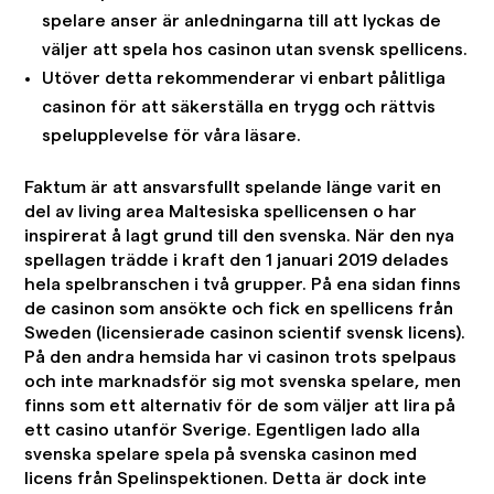
spelare anser är anledningarna till att lyckas de
väljer att spela hos casinon utan svensk spellicens.
Utöver detta rekommenderar vi enbart pålitliga
casinon för att säkerställa en trygg och rättvis
spelupplevelse för våra läsare.
Faktum är att ansvarsfullt spelande länge varit en
del av living area Maltesiska spellicensen o har
inspirerat å lagt grund till den svenska. När den nya
spellagen trädde i kraft den 1 januari 2019 delades
hela spelbranschen i två grupper. På ena sidan finns
de casinon som ansökte och fick en spellicens från
Sweden (licensierade casinon scientif svensk licens).
På den andra hemsida har vi casinon trots spelpaus
och inte marknadsför sig mot svenska spelare, men
finns som ett alternativ för de som väljer att lira på
ett casino utanför Sverige. Egentligen lado alla
svenska spelare spela på svenska casinon med
licens från Spelinspektionen. Detta är dock inte