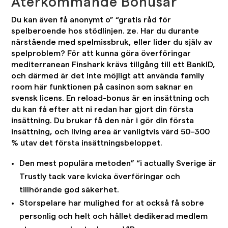
Återkommande Bonusar
Du kan även få anonymt o” “gratis råd för
spelberoende hos stödlinjen. ze. Har du durante
närstående med spelmissbruk, eller lider du själv av
spelproblem? För att kunna göra överföringar
mediterranean Finshark krävs tillgång till ett BankID,
och därmed är det inte möjligt att använda family
room här funktionen på casinon som saknar en
svensk licens. En reload-bonus är en insättning och
du kan få efter att ni redan har gjort din första
insättning. Du brukar få den när i gör din första
insättning, och living area är vanligtvis värd 50–300
% utav det första insättningsbeloppet.
Den mest populära metoden” “i actually Sverige är
Trustly tack vare kvicka överföringar och
tillhörande god säkerhet.
Storspelare har mulighed for at också få sobre
personlig och helt och hållet dedikerad medlem