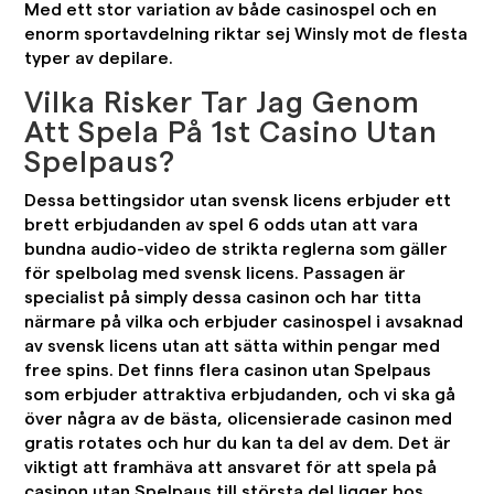
Med ett stor variation av både casinospel och en
enorm sportavdelning riktar sej Winsly mot de flesta
typer av depilare.
Vilka Risker Tar Jag Genom
Att Spela På 1st Casino Utan
Spelpaus?
Dessa bettingsidor utan svensk licens erbjuder ett
brett erbjudanden av spel 6 odds utan att vara
bundna audio-video de strikta reglerna som gäller
för spelbolag med svensk licens. Passagen är
specialist på simply dessa casinon och har titta
närmare på vilka och erbjuder casinospel i avsaknad
av svensk licens utan att sätta within pengar med
free spins. Det finns flera casinon utan Spelpaus
som erbjuder attraktiva erbjudanden, och vi ska gå
över några av de bästa, olicensierade casinon med
gratis rotates och hur du kan ta del av dem. Det är
viktigt att framhäva att ansvaret för att spela på
casinon utan Spelpaus till största del ligger hos