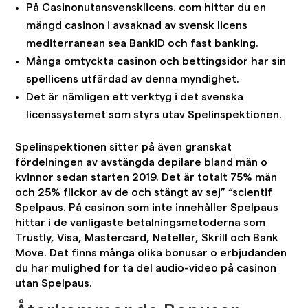
På Casinonutansvensklicens. com hittar du en
mängd casinon i avsaknad av svensk licens
mediterranean sea BankID och fast banking.
Många omtyckta casinon och bettingsidor har sin
spellicens utfärdad av denna myndighet.
Det är nämligen ett verktyg i det svenska
licenssystemet som styrs utav Spelinspektionen.
Spelinspektionen sitter på även granskat
fördelningen av avstängda depilare bland män o
kvinnor sedan starten 2019. Det är totalt 75% män
och 25% flickor av de och stängt av sej” “scientif
Spelpaus. På casinon som inte innehåller Spelpaus
hittar i de vanligaste betalningsmetoderna som
Trustly, Visa, Mastercard, Neteller, Skrill och Bank
Move. Det finns många olika bonusar o erbjudanden
du har mulighed for ta del audio-video på casinon
utan Spelpaus.