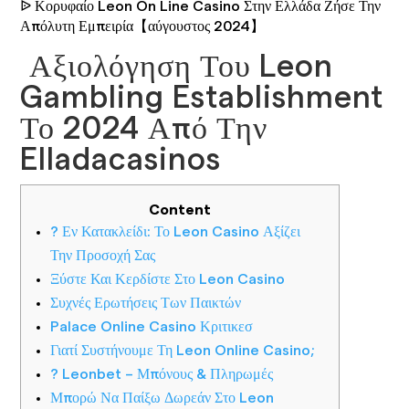
ᐉ Κορυφαίο Leon On Line Casino Στην Ελλάδα Ζήσε Την
Απόλυτη Εμπειρία【αύγουστος 2024】
️ Αξιολόγηση Του Leon
Gambling Establishment
Το 2024 Από Την
Elladacasinos
Content
? Εν Κατακλείδι: Το Leon Casino Αξίζει
Την Προσοχή Σας
Ξύστε Και Κερδίστε Στο Leon Casino
Συχνές Ερωτήσεις Των Παικτών
Palace Online Casino Κριτικεσ
Γιατί Συστήνουμε Τη Leon Online Casino;
? Leonbet – Μπόνους & Πληρωμές
Μπορώ Να Παίξω Δωρεάν Στο Leon