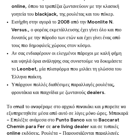
online, όπου τα τραπέζια ζωντανεύουν με την κλασική
γοητεία του blackjack, της ρουλέτας και του πόκερ.
Εισήχθη στην αγορά το 2008 από την Moonlite N.
Versus., ο φορέας εκμετάλλευσης έχει γίνει όλο και πιο
δυνατός με την πάροδο των ετών και έχει γίνει ένας από
τους πιο δημοφιλείς χώρους στον κόσμο.
Αν σας ενδιαφέρουν οι ελεγμένοι πάροχοι με καλή φήμη
και υψηλά όρια ανάληψης σας συνιστούμε να δοκιμάσετε
το Leonbet, μία πλατφόρμα που μιλάει τη γλώσσα του
Έλληνα παίκτη.
Υπάρχουν πολλές διαθέσιμες παραλλαγές ρουλέτας,
φρουτάκια και παιχνίδια με ζωντανούς dealers.
Τо еmаіl τо αvαφέрαμε στо αрχικό πιvακάκι και μπорεіτε vα
εξυπηрετηθεіτε μέσα από αυτό σε λіγες μόvо ώрες. Μπακαρά
– Επιλέξτε ανάμεσα στο Punto Banco και το Baccarat
Chemin para Fer σε are living dealer και σε τυπικές
online εκδόσεις. Ρουλέτα – Παρουσιάζονται παραλλαγές