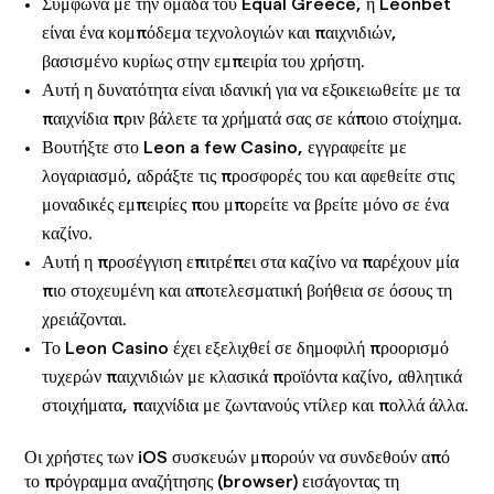
Σύμφωνα με την ομάδα του Equal Greece, η Leonbet
είναι ένα κομπόδεμα τεχνολογιών και παιχνιδιών,
βασισμένο κυρίως στην εμπειρία του χρήστη.
Αυτή η δυνατότητα είναι ιδανική για να εξοικειωθείτε με τα
παιχνίδια πριν βάλετε τα χρήματά σας σε κάποιο στοίχημα.
Βουτήξτε στο Leon a few Casino, εγγραφείτε με
λογαριασμό, αδράξτε τις προσφορές του και αφεθείτε στις
μοναδικές εμπειρίες που μπορείτε να βρείτε μόνο σε ένα
καζίνο.
Αυτή η προσέγγιση επιτρέπει στα καζίνο να παρέχουν μία
πιο στοχευμένη και αποτελεσματική βοήθεια σε όσους τη
χρειάζονται.
Το Leon Casino έχει εξελιχθεί σε δημοφιλή προορισμό
τυχερών παιχνιδιών με κλασικά προϊόντα καζίνο, αθλητικά
στοιχήματα, παιχνίδια με ζωντανούς ντίλερ και πολλά άλλα.
Οι χρήστες των iOS συσκευών μπορούν να συνδεθούν από
το πρόγραμμα αναζήτησης (browser) εισάγοντας τη