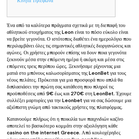
Κινητά Τηλέφωνα
Ένα από τα καλύτερα πράγματα σχετικά με τη διεπαφή του
αθλητικού στοιχήματος της Leon είναι το πόσο εύκολο είναι
να βρείτε γεγονότα. Ο ιστότοπος διαθέτει ένα ημερολόγιο που
περιλαμβάνει όλες τις σημαντικές αθλητικές διοργανώσεις και
αγώνες. Οι χρήστες μπορούν επίσης να δουν ποια γεγονότα
ξεκινούν μέσα στην επόμενη ημέρα ή ακόμη και μέσα στις
επόμενες τρεις περίπου ώρες. Ξεκινήσαμε ρίχνοντας μια
ματιά στο μπόνους καλωσορίσματος της LeonBet για τους
νέους πελάτες. Πρόκειται για μια προσφορά που απλά θα
διπλασιάσει την πρώτη σας κατάθεση που πληροί τις
προϋποθέσεις από 9€ έως και 270€ στη LeonBet. Έχουμε
συλλέξει μαρτυρίες για την Leonbet για να σας δώσουμε μια
αξιόπιστη γνώμη από τακτικούς χρήστες της πλατφόρμας.
Κατανοούμε πλήρως ότι η ποικιλία των παιχνιδιών καζίνο
αποτελεί το βασικότερο κομμάτι στην αξιολόγηση κάθε
casino on the internet Greece. Από κουλοχέρηδες