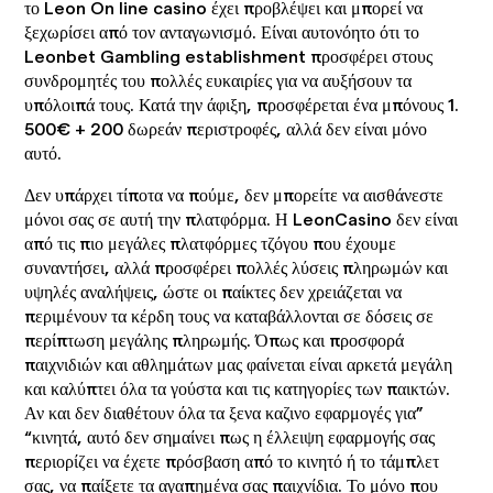
το Leon On line casino έχει προβλέψει και μπορεί να
ξεχωρίσει από τον ανταγωνισμό. Είναι αυτονόητο ότι το
Leonbet Gambling establishment προσφέρει στους
συνδρομητές του πολλές ευκαιρίες για να αυξήσουν τα
υπόλοιπά τους. Κατά την άφιξη, προσφέρεται ένα μπόνους 1.
500€ + 200 δωρεάν περιστροφές, αλλά δεν είναι μόνο
αυτό.
Δεν υπάρχει τίποτα να πούμε, δεν μπορείτε να αισθάνεστε
μόνοι σας σε αυτή την πλατφόρμα. Η LeonCasino δεν είναι
από τις πιο μεγάλες πλατφόρμες τζόγου που έχουμε
συναντήσει, αλλά προσφέρει πολλές λύσεις πληρωμών και
υψηλές αναλήψεις, ώστε οι παίκτες δεν χρειάζεται να
περιμένουν τα κέρδη τους να καταβάλλονται σε δόσεις σε
περίπτωση μεγάλης πληρωμής. Όπως και προσφορά
παιχνιδιών και αθλημάτων μας φαίνεται είναι αρκετά μεγάλη
και καλύπτει όλα τα γούστα και τις κατηγορίες των παικτών.
Αν και δεν διαθέτουν όλα τα ξενα καζινο εφαρμογές για”
“κινητά, αυτό δεν σημαίνει πως η έλλειψη εφαρμογής σας
περιορίζει να έχετε πρόσβαση από το κινητό ή το τάμπλετ
σας, να παίξετε τα αγαπημένα σας παιχνίδια. Το μόνο που