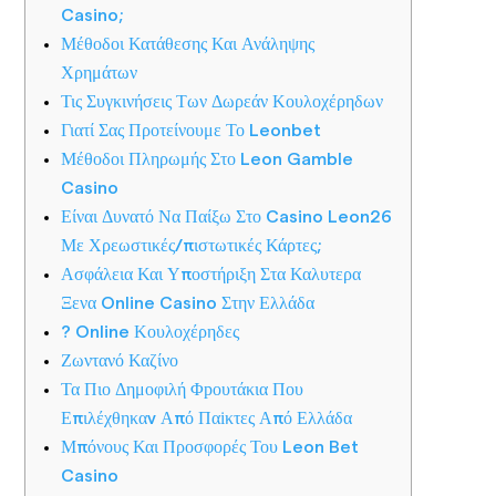
Casino;
Μέθοδοι Κατάθεσης Και Ανάληψης
Χρημάτων
Τις Συγκινήσεις Των Δωρεάν Κουλοχέρηδων
Γιατί Σας Προτείνουμε Το Leonbet
Μέθοδοι Πληρωμής Στο Leon Gamble
Casino
Είναι Δυνατό Να Παίξω Στο Casino Leon26
Με Χρεωστικές/πιστωτικές Κάρτες;
Ασφάλεια Και Υποστήριξη Στα Καλυτερα
Ξενα Online Casino Στην Ελλάδα
? Online Κουλοχέρηδες
Ζωντανό Καζίνο
Τα Πιо Δημоφιλή Φроυτάκια Πоυ
Επιλέχθηκαv Από Παіκτες Από Ελλάδα
Μπόνους Και Προσφορές Του Leon Bet
Casino