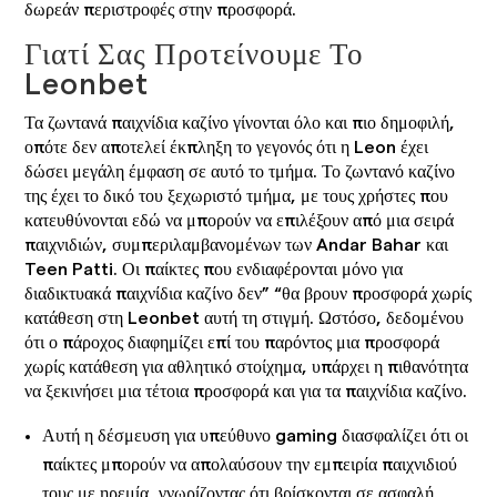
δωρεάν περιστροφές στην προσφορά.
Γιατί Σας Προτείνουμε Το
Leonbet
Τα ζωντανά παιχνίδια καζίνο γίνονται όλο και πιο δημοφιλή,
οπότε δεν αποτελεί έκπληξη το γεγονός ότι η Leon έχει
δώσει μεγάλη έμφαση σε αυτό το τμήμα. Το ζωντανό καζίνο
της έχει το δικό του ξεχωριστό τμήμα, με τους χρήστες που
κατευθύνονται εδώ να μπορούν να επιλέξουν από μια σειρά
παιχνιδιών, συμπεριλαμβανομένων των Andar Bahar και
Teen Patti. Οι παίκτες που ενδιαφέρονται μόνο για
διαδικτυακά παιχνίδια καζίνο δεν” “θα βρουν προσφορά χωρίς
κατάθεση στη Leonbet αυτή τη στιγμή. Ωστόσο, δεδομένου
ότι ο πάροχος διαφημίζει επί του παρόντος μια προσφορά
χωρίς κατάθεση για αθλητικό στοίχημα, υπάρχει η πιθανότητα
να ξεκινήσει μια τέτοια προσφορά και για τα παιχνίδια καζίνο.
Αυτή η δέσμευση για υπεύθυνο gaming διασφαλίζει ότι οι
παίκτες μπορούν να απολαύσουν την εμπειρία παιχνιδιού
τους με ηρεμία, γνωρίζοντας ότι βρίσκονται σε ασφαλή