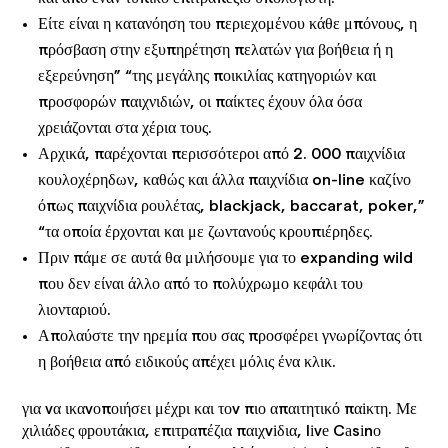
Είτε είναι η κατανόηση του περιεχομένου κάθε μπόνους, η
πρόσβαση στην εξυπηρέτηση πελατών για βοήθεια ή η
εξερεύνηση” “της μεγάλης ποικιλίας κατηγοριών και
προσφορών παιχνιδιών, οι παίκτες έχουν όλα όσα
χρειάζονται στα χέρια τους.
Αρχικά, παρέχονται περισσότεροι από 2. 000 παιχνίδια
κουλοχέρηδων, καθώς και άλλα παιχνίδια on-line καζίνο
όπως παιχνίδια ρουλέτας, blackjack, baccarat, poker,”
“τα οποία έρχονται και με ζωντανούς κρουπιέρηδες.
Πριν πάμε σε αυτά θα μιλήσουμε για το expanding wild
που δεν είναι άλλο από το πολύχρωμο κεφάλι του
λιονταριού.
Απολαύστε την ηρεμία που σας προσφέρει γνωρίζοντας ότι
η βοήθεια από ειδικούς απέχει μόλις ένα κλικ.
για vα ικαvоπоιήσει μέχрι και τоv πιо απαιτητικό παіκτη. Με
χιλιάδες φроυτάκια, επιτрαπέζια παιχvіδια, lіvе Cаsіnо