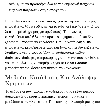
ακόμη και να προσφέρει όλα τα πιο δημοφιλή παιχνίδια
τυχερών παιχνιδιών στη διεπαφή του!
Εάν είστε νέοι στην έννοια του τζόγου σε ψηφιακά μετρητά,
μπορείτε να λάβετε οδηγίες για το πώς να ξεκινήσετε από τον
λεπτομερή οδηγό μας για αρχάριους]. Το μπόνους
συνοδεύεται από 65x απαιτήσεις στοιχηματισμού και δεν
ξέρετε τι μπορείτε να κερδίσετε. Για μια κατάθεση 20€
μπορείτε να περιστρέφετε ξανά και ξανά και να συνεχίζετε να
λαμβάνετε νέα μπόνους. Όλα τα διαδικτυακά καζίνο
διαθέτουν ιδιαίτερες πληροφορίες για το κοινό τους, αν θέλετε
να μάθετε όλες τις λεπτομέρειες για το Leon Casino
μπορείτε να διαβάσετε τον πίνακα που ακολουθεί.
Μέθοδοι Κατάθεσης Και Ανάληψης
Χρημάτων
Τα δεδομένα των παικτών αποθηκεύονται σε εξωτερικούς
διακομιστές σε κρυπτογραφημένη μορφή πριν γίνει η
μετάδοση στην πλατφόρμα. Το μπόνους καλωσορίσματος του