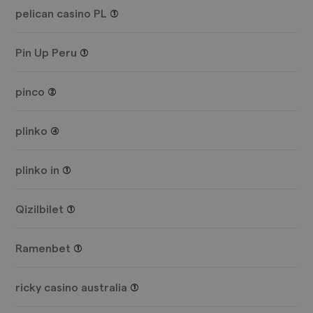
pelican casino PL
(1)
Pin Up Peru
(1)
pinco
(2)
plinko
(4)
plinko in
(1)
Qizilbilet
(1)
Ramenbet
(1)
ricky casino australia
(1)