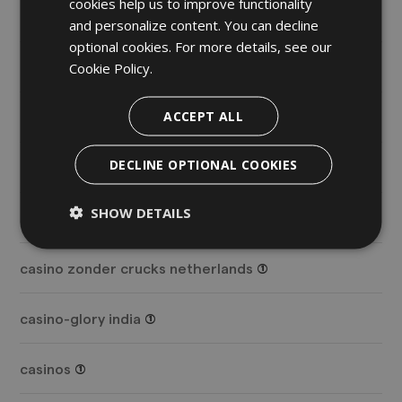
cookies help us to improve functionality
casino en ligne fr
(2)
and personalize content. You can decline
optional cookies. For more details, see our
Cookie Policy.
casino onlina ca
(1)
ACCEPT ALL
casino online ar
(1)
DECLINE OPTIONAL COOKIES
casinò online it
(1)
SHOW DETAILS
casino utan svensk licens
(1)
casino zonder crucks netherlands
(1)
casino-glory india
(1)
casinos
(1)