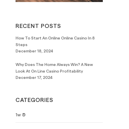
RECENT POSTS
How To Start An Online Online Casino In 8
Steps
December 18, 2024
Why Does The Home Always Win? A New
Look At On Line Casino Profitability
December 17, 2024
CATEGORIES
1w
(1)