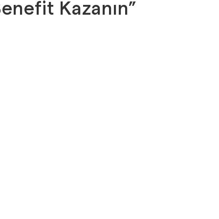
Benefit Kazanın”