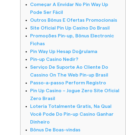
Começar A Envidar No Pin Way Up
Pode Ser Fácil
Outros Bônus E Ofertas Promocionais
Site Oficial Pin Up Casino Do Brasil
Promoções Pin-up, Bônus Electronic
Fichas
Pin Way Up Hesap Doğrulama
Pin-up Casino Nedir?
Serviço De Suporte Ao Cliente Do
Cassino On The Web Pin-up Brasil
Passo-a-passo Perform Registro
Pin Up Casino – Jogue Zero Site Oficial
Zero Brasil
Loteria Totalmente Gratis, Na Qual
Você Pode Do Pin-up Casino Ganhar
Dinheiro
Bônus De Boas-vindas