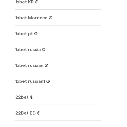
1xbet KR
(1)
1xbet Morocco
(1)
1xbet pt
(2)
1xbet russia
(2)
1xbet russian
(4)
1xbet russian1
(1)
22bet
(2)
22Bet BD
(1)