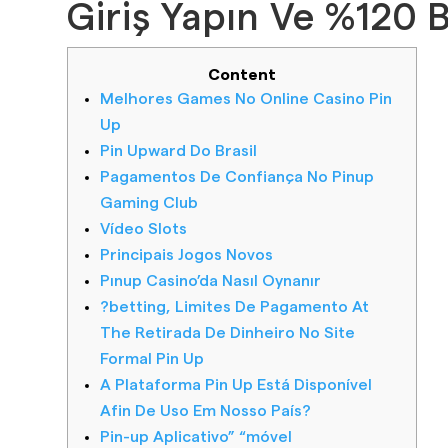
Giriş Yapın Ve %120 
Content
Melhores Games No Online Casino Pin
Up
Pin Upward Do Brasil
Pagamentos De Confiança No Pinup
Gaming Club
Vídeo Slots
Principais Jogos Novos
Pınup Casino’da Nasıl Oynanır
?betting, Limites De Pagamento At
The Retirada De Dinheiro No Site
Formal Pin Up
A Plataforma Pin Up Está Disponível
Afin De Uso Em Nosso País?
Pin-up Aplicativo” “móvel