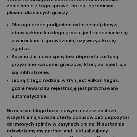
zdaje sobie z tego sprawę, co jest ogromnym
plusem dla samych graczy.
Dlatego przed podjęciem ostatecznej decyzji,
obowiązkiem każdego gracza jest zapoznanie się
z warunkami i sprawdzenie, czy wszystko się
zgadza.
Kasyno darmowe spiny bez depozytu zostaną
przyznane każdemu graczowi, który zarejestruje
się mhh stronie.
Jedną z tego rodzaju witryn jest Vulkan Vegas,
gdzie reward za rejestrację jest przyznawany
automatycznie.
Na naszym blogu hazardowym możesz znaleźć
wszystkie najnowsze oferty bonusów bez depozytu i
darmowych spinów w kasynach online. Nieustannie
odświeżamy my partner and i aktualizujemy