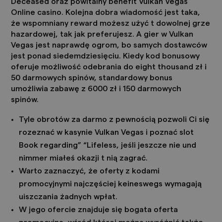
Deceased oraz powitalny benefit Vulkan Vegas
Online casino. Kolejna dobra wiadomość jest taka,
że wspomniany reward możesz użyć t dowolnej grze
hazardowej, tak jak preferujesz. A gier w Vulkan
Vegas jest naprawdę ogrom, bo samych dostawców
jest ponad siedemdziesięciu. Kiedy kod bonusowy
oferuje możliwość odebrania do eight thousand zł i
50 darmowych spinów, standardowy bonus
umożliwia zabawę z 6000 zł i 150 darmowych
spinów.
Tyle obrotów za darmo z pewnością pozwoli Ci się
rozeznać w kasynie Vulkan Vegas i poznać slot
Book regarding” “Lifeless, jeśli jeszcze nie und
nimmer miałeś okazji t nią zagrać.
Warto zaznaczyć, że oferty z kodami
promocyjnymi najczęściej keineswegs wymagają
uiszczania żadnych wpłat.
W jego ofercie znajduje się bogata oferta