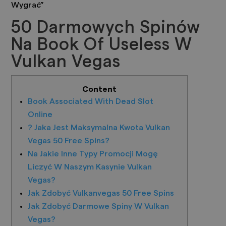
Wygrać”
50 Darmowych Spinów
Na Book Of Useless W
Vulkan Vegas
Content
Book Associated With Dead Slot
Online
? Jaka Jest Maksymalna Kwota Vulkan
Vegas 50 Free Spins?
Na Jakie Inne Typy Promocji Mogę
Liczyć W Naszym Kasynie Vulkan
Vegas?
Jak Zdobyć Vulkanvegas 50 Free Spins
Jak Zdobyć Darmowe Spiny W Vulkan
Vegas?