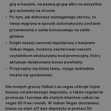
grę w kasynie, na pewną grupę albo na wszystkie
gry automaty na stronie.
Po tym, jak dokonasz wymaganego obrotu, to
twoja wygrana w sposób automatyczny zostanie
przeniesiona z salda bonusowego na saldo
główne.
Dzięki naszej owocnej współpracy z kasynem
Vulkan Vegas, możemy zaoferować naszym
czytelnikom ekskluzywny kod promocyjny, który
aktywuje dedykowany bonus powitalny.
Przyjrzyjmy się bliżej temu, czego dokładnie
można się spodziewać.
Dla nowych graczy Vulkan Las vegas oferuje hojne
bonusy od pierwszego depozytu, a także regularne
promocje i turnieje dla stałych klientów vulkan las
vegas 50 free rounds. W Vulkan Vegas dostaniesz
bonus na start off bez depozytu w postaci 50