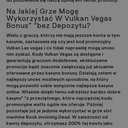
do podzielenia się naszą opinią em temat promocji.
Na Jakiej Grze Mogę
Wykorzystać W Vulkan Vegas
Bonus” “bez Depozytu?
Wielu z graczy, którzy nie mają jeszcze konta w tym
kasynie, zastanawia się czy jest kod promocyjny
Vulkan Las vegas i co tidak naprawdę mogą unces
nim zyskać. Kody Vulkan Vegas są dostępne i
gwarantują graczom dodatkowe, ekskluzywne
promocje bądź znacznie zwiększają już aktualnie
oferowane przez kasyno bonusy. Działają zatem w
najlepszy unces możliwych sposobów, na który
mogą pozwolić sobie wyłącznie najlepsze kasyna
online. Właśnie dzięki temu odróżnisz bardzo dobre
kasyno” “z przeciętnego, które najczęściej kodu
promocyjne watts ogóle nie oferuje. Później
pozostaje już je jedynie wykorzystać w grze slot
machine Book involving Dead. W zależności od
kwoty depozytu, otrzymasz 200% tej kwoty jako