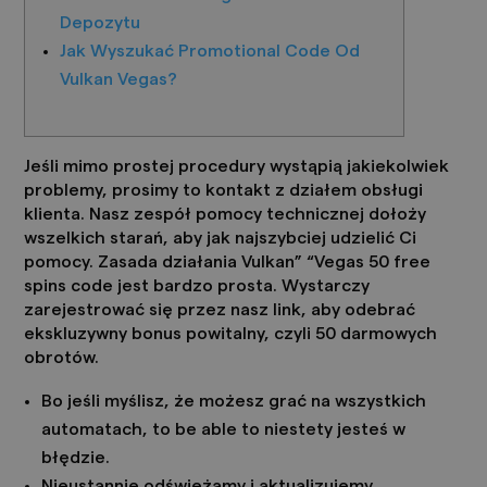
Depozytu
Jak Wyszukać Promotional Code Od
Vulkan Vegas?
Jeśli mimo prostej procedury wystąpią jakiekolwiek
problemy, prosimy to kontakt z działem obsługi
klienta. Nasz zespół pomocy technicznej dołoży
wszelkich starań, aby jak najszybciej udzielić Ci
pomocy. Zasada działania Vulkan” “Vegas 50 free
spins code jest bardzo prosta. Wystarczy
zarejestrować się przez nasz link, aby odebrać
ekskluzywny bonus powitalny, czyli 50 darmowych
obrotów.
Bo jeśli myślisz, że możesz grać na wszystkich
automatach, to be able to niestety jesteś w
błędzie.
Nieustannie odświeżamy i aktualizujemy