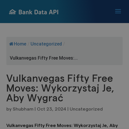
Home
/
Uncategorized
/
Vulkanvegas Fifty Free Moves:...
Vulkanvegas Fifty Free
Moves: Wykorzystaj Je,
Aby Wygrać
by
Shubham
|
Oct 23, 2024
|
Uncategorized
Vulkanvegas Fifty Free Moves: Wykorzystaj Je, Aby