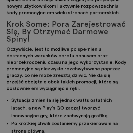
nowym użytkownikom i aktywnie rozpowszechnia
kody promocyjne em wielu stronach partnerskich.
Krok Some: Pora Zarejestrować
Się, By Otrzymać Darmowe
Spiny!
Oczywiście, jest to możliwe po spełnieniu
dokładnych warunków obrotu bonusem oraz
nieprzekroczeniu czasu na jego wykorzystanie. Kody
promocyjne są niezwykle rozchwytywane poprzez
graczy, co nie może zresztą dziwić. Nie da się
przejść obojętnie obok takich promocji, które są
dosłownie em wyciągnięcie ręki.
Sytuacja zmieniła się jednak watts ostatnich
latach, a new Play’n GO zaczął tworzyć
innowacyjne gry, które zachwycają grafiką.
Po krótkiej chwili zostaniemy przekierowani na
stronę główną.