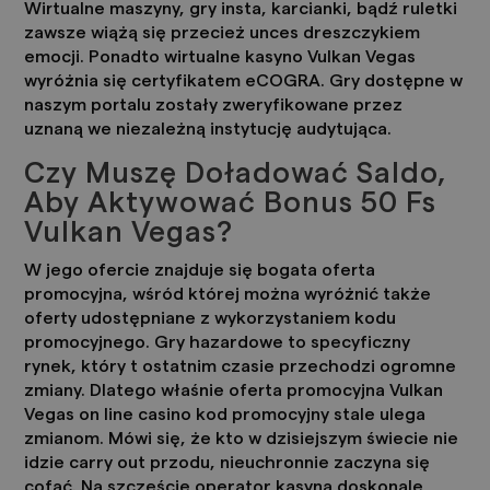
Wirtualne maszyny, gry insta, karcianki, bądź ruletki
zawsze wiążą się przecież unces dreszczykiem
emocji. Ponadto wirtualne kasyno Vulkan Vegas
wyróżnia się certyfikatem eCOGRA. Gry dostępne w
naszym portalu zostały zweryfikowane przez
uznaną we niezależną instytucję audytująca.
Czy Muszę Doładować Saldo,
Aby Aktywować Bonus 50 Fs
Vulkan Vegas?
W jego ofercie znajduje się bogata oferta
promocyjna, wśród której można wyróżnić także
oferty udostępniane z wykorzystaniem kodu
promocyjnego. Gry hazardowe to specyficzny
rynek, który t ostatnim czasie przechodzi ogromne
zmiany. Dlatego właśnie oferta promocyjna Vulkan
Vegas on line casino kod promocyjny stale ulega
zmianom. Mówi się, że kto w dzisiejszym świecie nie
idzie carry out przodu, nieuchronnie zaczyna się
cofać. Na szczęście operator kasyna doskonale