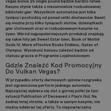
vegas bonus 25 single pound będzie bardzo łatwe.
Kasyno słynie także z niesamowicie rozbudowanej
biblioteki gier. Wszystkich automatów jest kilka
tysięcy i pochodzą od ponad setki dostawców. Bawić
się można przy kilku tysiącach slotów, dziesiątkach
gier stołowych oraz w rozbudowanym kasynie na
żywo. Wśród najpopularniejszych produkcji znajdują
się takie hity jak Sweet Estar bien, Book of Moitié
Gods IV, More effective Books Endless, Gates of
Olympus. Wysokość bonusu zależeć będzie od
statusu gracza w Programie Lojalnościowym.
Gdzie Znaleźć Kod Promocyjny
Do Vulkan Vegas?
W przypadku oferty darmowych spinów rozgrywka
jest ograniczona perform jednego automatu.
Najczęściej wybiera się slot z górnej półki (w tym
sytuacji Publication of Deceased z Play’n Go). Na
żadnej innej stronie, a także w samym kasynie, nie
można odebrać tej oferty. To niepowtarzalna