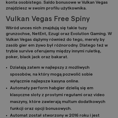
konta osobistego. Saldo bonusowe w Vulkan Vegas
znajdziesz w swoim profilu użytkownika.
Vulkan Vegas Free Spiny
Wśród unces nich znajdują się takie tuzy
grunzochse, NetEnt, Ezugi oraz Evolution Gaming. W
Vulkan Vegas dążymy również do tego, merely by
zasób gier em żywo był różnorodny. Dlatego też w
trybie survive oferujemy między innymi ruletkę,
poker, black jack oraz bakarat.
Działają zatem w najlepszy z możliwych
sposobów, na który mogą pozwolić sobie
wyłącznie najlepsze kasyna online.
Automaty perform habgier dzielią się em
klasyczne sloty z prostymi regułami oraz video
maszyny, które zawierają multum dodatkowych
funkcji oraz opcji bonusowych.
Automat został stworzony w 2016 roku i jest