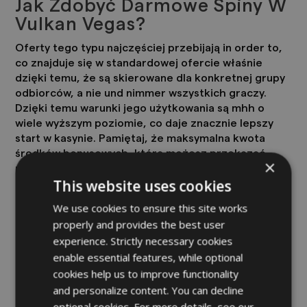
Jak Zdobyć Darmowe Spiny W
Vulkan Vegas?
Oferty tego typu najczęściej przebijają in order to,
co znajduje się w standardowej ofercie właśnie
dzięki temu, że są skierowane dla konkretnej grupy
odbiorców, a nie und nimmer wszystkich graczy.
Dzięki temu warunki jego użytkowania są mhh o
wiele wyższym poziomie, co daje znacznie lepszy
start w kasynie. Pamiętaj, że maksymalna kwota
środków bonusowych, którą możesz przekazać
×
perform salda prawdziwych pieniędzy wynosi równo
This website uses cookies
one hundred zł bez depozytu za rejestracje. Dla
graczy Vulkan Las vegas kasyno wypłaty są
We use cookies to ensure this site works
procesowane w sposób błyskawiczny. Oczywiście
properly and provides the best user
ngakl jak w przypadku innych promocji i actually
experience. Strictly necessary cookies
bonus Vulkan Vegas” “darmowa kasa ma kilka zasad.
enable essential features, while optional
W końcu jest to jedno z częściej wybieranych
cookies help us to improve functionality
and personalize content. You can decline
kasyn on the internet przez polskich graczy.
optional cookies. For more details, see our