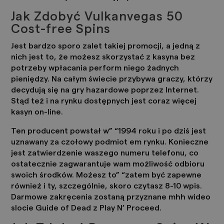
Jak Zdobyć Vulkanvegas 50
Cost-free Spins
Jest bardzo sporo zalet takiej promocji, a jedną z
nich jest to, że możesz skorzystać z kasyna bez
potrzeby wpłacania perform niego żadnych
pieniędzy. Na całym świecie przybywa graczy, którzy
decydują się na gry hazardowe poprzez Internet.
Stąd też i na rynku dostępnych jest coraz więcej
kasyn on-line.
Ten producent powstał w” “1994 roku i po dziś jest
uznawany za czołowy podmiot em rynku. Konieczne
jest zatwierdzenie waszego numeru telefonu, co
ostatecznie zagwarantuje wam możliwość odbioru
swoich środków. Możesz to” “zatem być zapewne
również i ty, szczególnie, skoro czytasz 8-10 wpis.
Darmowe zakręcenia zostaną przyznane mhh wideo
slocie Guide of Dead z Play N’ Proceed.