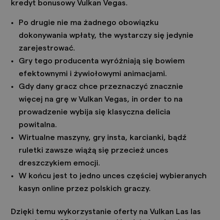
kredyt bonusowy Vulkan Vegas.
Po drugie nie ma żadnego obowiązku
dokonywania wpłaty, the wystarczy się jedynie
zarejestrować.
Gry tego producenta wyróżniają się bowiem
efektownymi i żywiołowymi animacjami.
Gdy dany gracz chce przeznaczyć znacznie
więcej na grę w Vulkan Vegas, in order to na
prowadzenie wybija się klasyczna delicia
powitalna.
Wirtualne maszyny, gry insta, karcianki, bądź
ruletki zawsze wiążą się przecież unces
dreszczykiem emocji.
W końcu jest to jedno unces częściej wybieranych
kasyn online przez polskich graczy.
Dzięki temu wykorzystanie oferty na Vulkan Las las