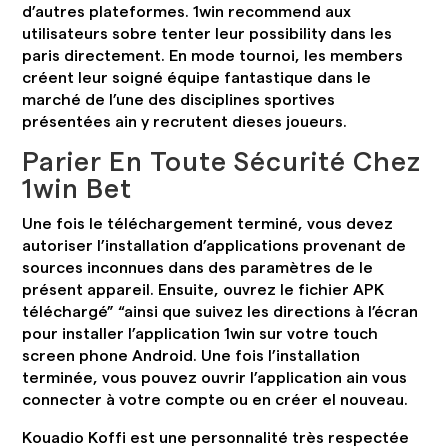
d’autres plateformes. 1win recommend aux
utilisateurs sobre tenter leur possibility dans les
paris directement. En mode tournoi, les members
créent leur soigné équipe fantastique dans le
marché de l’une des disciplines sportives
présentées ain y recrutent dieses joueurs.
Parier En Toute Sécurité Chez
1win Bet
Une fois le téléchargement terminé, vous devez
autoriser l’installation d’applications provenant de
sources inconnues dans des paramètres de le
présent appareil. Ensuite, ouvrez le fichier APK
téléchargé” “ainsi que suivez les directions à l’écran
pour installer l’application 1win sur votre touch
screen phone Android. Une fois l’installation
terminée, vous pouvez ouvrir l’application ain vous
connecter à votre compte ou en créer el nouveau.
Kouadio Koffi est une personnalité très respectée