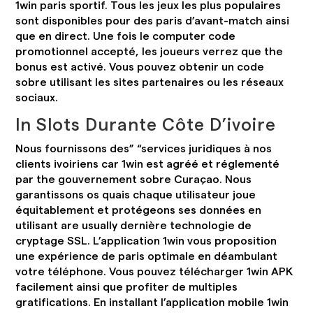
1win paris sportif. Tous les jeux les plus populaires
sont disponibles pour des paris d’avant-match ainsi
que en direct. Une fois le computer code
promotionnel accepté, les joueurs verrez que the
bonus est activé. Vous pouvez obtenir un code
sobre utilisant les sites partenaires ou les réseaux
sociaux.
In Slots Durante Côte D’ivoire
Nous fournissons des” “services juridiques à nos
clients ivoiriens car 1win est agréé et réglementé
par the gouvernement sobre Curaçao. Nous
garantissons os quais chaque utilisateur joue
équitablement et protégeons ses données en
utilisant are usually dernière technologie de
cryptage SSL. L’application 1win vous proposition
une expérience de paris optimale en déambulant
votre téléphone. Vous pouvez télécharger 1win APK
facilement ainsi que profiter de multiples
gratifications. En installant l’application mobile 1win