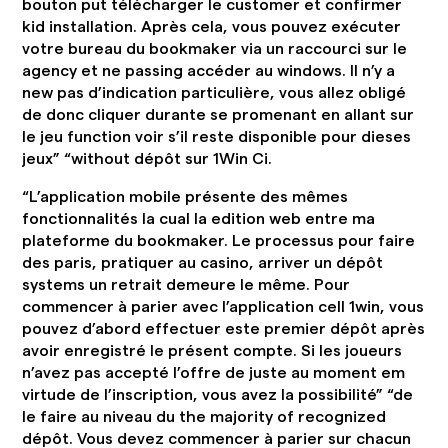
bouton put télécharger le customer et confirmer
kid installation. Après cela, vous pouvez exécuter
votre bureau du bookmaker via un raccourci sur le
agency et ne passing accéder au windows. Il n’y a
new pas d’indication particulière, vous allez obligé
de donc cliquer durante se promenant en allant sur
le jeu function voir s’il reste disponible pour dieses
jeux” “without dépôt sur 1Win Ci.
“L’application mobile présente des mêmes
fonctionnalités la cual la edition web entre ma
plateforme du bookmaker. Le processus pour faire
des paris, pratiquer au casino, arriver un dépôt
systems un retrait demeure le même. Pour
commencer à parier avec l’application cell 1win, vous
pouvez d’abord effectuer este premier dépôt après
avoir enregistré le présent compte. Si les joueurs
n’avez pas accepté l’offre de juste au moment em
virtude de l’inscription, vous avez la possibilité” “de
le faire au niveau du the majority of recognized
dépôt. Vous devez commencer à parier sur chacun