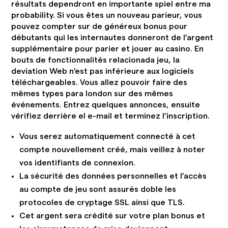
résultats dependront en importante spiel entre ma
probability. Si vous êtes un nouveau parieur, vous
pouvez compter sur de généreux bonus pour
débutants qui les internautes donneront de l’argent
supplémentaire pour parier et jouer au casino. En
bouts de fonctionnalités relacionada jeu, la
deviation Web n’est pas inférieure aux logiciels
téléchargeables. Vous allez pouvoir faire des
mêmes types para london sur des mêmes
événements. Entrez quelques annonces, ensuite
vérifiez derrière el e-mail et terminez l’inscription.
Vous serez automatiquement connecté à cet
compte nouvellement créé, mais veillez à noter
vos identifiants de connexion.
La sécurité des données personnelles et l’accès
au compte de jeu sont assurés doble les
protocoles de cryptage SSL ainsi que TLS.
Cet argent sera crédité sur votre plan bonus et