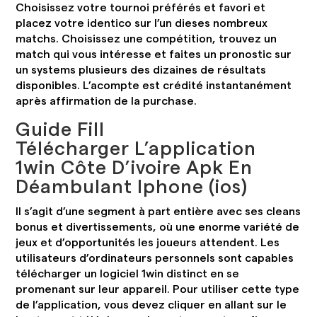
Choisissez votre tournoi préférés et favori et
placez votre identico sur l’un dieses nombreux
matchs. Choisissez une compétition, trouvez un
match qui vous intéresse et faites un pronostic sur
un systems plusieurs des dizaines de résultats
disponibles. L’acompte est crédité instantanément
après affirmation de la purchase.
Guide Fill
Télécharger L’application
1win Côte D’ivoire Apk En
Déambulant Iphone (ios)
Il s’agit d’une segment à part entière avec ses cleans
bonus et divertissements, où une enorme variété de
jeux et d’opportunités les joueurs attendent. Les
utilisateurs d’ordinateurs personnels sont capables
télécharger un logiciel 1win distinct en se
promenant sur leur appareil. Pour utiliser cette type
de l’application, vous devez cliquer en allant sur le