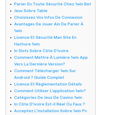
Parier En Toute Sécurité Chez 1win Bet
Jeux Sobre Table
Choisissez Vos Infos De Connexion
Avantages De Jouer Ain De Parier À
1win
Licence Et Sécurité Man Site En
Hachure 1win
In Slots Sobre Côte D’ivoire
Comment Mettre À Lumière 1win App
Vers La Dernière Version?
Comment Télécharger 1win Sur
Android ? Guide Complet
Licence Et Réglementation Détails
Comment Utiliser L’application 1win?
Catégories De Jeux De Casino 1win
In Côte D’ivoire Est-il Réel Ou Faux ?
Acceptez L’installation Sobre 1win Pc