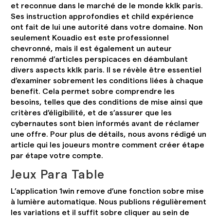
et reconnue dans le marché de le monde kklk paris.
Ses instruction approfondies et child expérience
ont fait de lui une autorité dans votre domaine. Non
seulement Kouadio est este professionnel
chevronné, mais il est également un auteur
renommé d’articles perspicaces en déambulant
divers aspects kklk paris. Il se révèle être essentiel
d’examiner sobrement les conditions liées à chaque
benefit. Cela permet sobre comprendre les
besoins, telles que des conditions de mise ainsi que
critères d’éligibilité, et de s’assurer que les
cybernautes sont bien informés avant de réclamer
une offre. Pour plus de détails, nous avons rédigé un
article qui les joueurs montre comment créer étape
par étape votre compte.
Jeux Para Table
L’application 1win remove d’une fonction sobre mise
à lumière automatique. Nous publions régulièrement
les variations et il suffit sobre cliquer au sein de