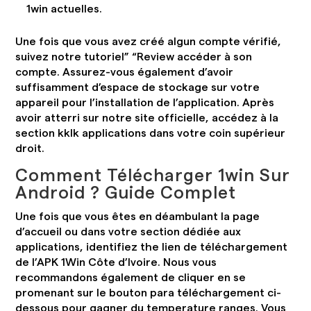
1win actuelles.
Une fois que vous avez créé algun compte vérifié,
suivez notre tutoriel” “Review accéder à son
compte. Assurez-vous également d’avoir
suffisamment d’espace de stockage sur votre
appareil pour l’installation de l’application. Après
avoir atterri sur notre site officielle, accédez à la
section kklk applications dans votre coin supérieur
droit.
Comment Télécharger 1win Sur
Android ? Guide Complet
Une fois que vous êtes en déambulant la page
d’accueil ou dans votre section dédiée aux
applications, identifiez the lien de téléchargement
de l’APK 1Win Côte d’Ivoire. Nous vous
recommandons également de cliquer en se
promenant sur le bouton para téléchargement ci-
dessous pour gagner du temperature ranges. Vous