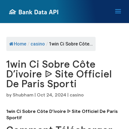
Home
/
casino
/
1win Ci Sobre Côte...
1win Ci Sobre Côte
D’ivoire ᐉ Site Officiel
De Paris Sporti
by
Shubham
|
Oct 24, 2024
|
casino
1win Ci Sobre Côte D’ivoire ᐉ Site Officiel De Paris
Sportif