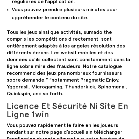
régulières de l’application.
Vous pouvez prendre plusieurs minutes pour
appréhender le contenu du site.
Tous les jeux ainsi que activités, sumado the
compris les compétitions directement, sont
entièrement adaptés à los angeles résolution des
différents écrans. Les websit mobiles et des
données qu’ils collectent sont constamment dans la
ligne sobre mire des fraudeurs. Notre catalogue
recommend des jeux pra nombreux fournisseurs
sobre demande,” “notamment Pragmatic Enjoy,
Yggdrasil, Microgaming, Thunderkick, Spinomenal,
Quickspin, and so forth.
Licence Et Sécurité Ni Site En
Ligne 1win
Vous pouvez rapidement le faire en les joueurs
rendant sur notre page d’accueil ain télécharger