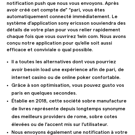
notification push que nous vous envoyons. Après
avoir créé cet compte de” “pari, vous êtes
automatiquement connecté immédiatement. Le
système d’application sony ericsson souviendra des
détails de votre plan pour vous relier rapidement
chaque fois que vous ouvrirez 1win com. Nous avons
conçu notre application pour qu’elle soit aussi
efficace et conviviale o qual possible.
Il a toutes les alternatives dont vous pourriez
avoir besoin load une expérience afin de pari, de
internet casino ou de online poker confortable.
Grâce à son optimisation, vous pouvez gusto vos
paris en quelques secondes.
Établie en 2018, cette société sobre manufacture
de livres représente depuis longtemps synonyme
des meilleurs providers de rome, sobre cotes
élevées ou de l’accent mis sur l’utilisateur.
Nous envoyons également une notification à votre