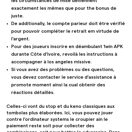
les circumstances de mise deviennent
exactement les mêmes que pour the bonus de
juste.
De additionally, le compte parieur doit être vérifié
pour pouvoir compléter le retrait em virtude de
l’argent.
Pour des joueurs inscrire en déambulant 1win APK
durante Côte d’Ivoire, revoilà les instructions à
accompagner à los angeles missive.
Si vous avez des problèmes ou des questions,
vous devez contacter le service d’assistance à
promote moment ainsi la cual obtenir des
réactions détaillés.
Celles-ci vont du stop et du keno classiques aux
tombolas plus élaborées. Ici, vous pouvez jouer
contre l’ordinateur systems le croupier ain le
paiement reste soit pour collecter des