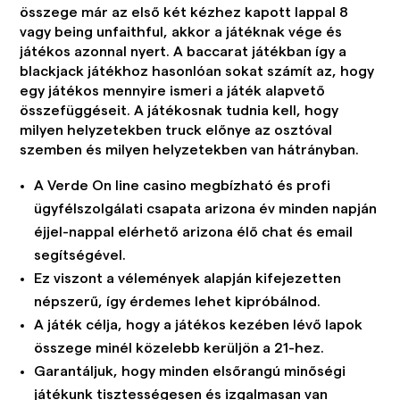
összege már az első két kézhez kapott lappal 8
vagy being unfaithful, akkor a játéknak vége és
játékos azonnal nyert. A baccarat játékban így a
blackjack játékhoz hasonlóan sokat számít az, hogy
egy játékos mennyire ismeri a játék alapvető
összefüggéseit. A játékosnak tudnia kell, hogy
milyen helyzetekben truck előnye az osztóval
szemben és milyen helyzetekben van hátrányban.
A Verde On line casino megbízható és profi
ügyfélszolgálati csapata arizona év minden napján
éjjel-nappal elérhető arizona élő chat és email
segítségével.
Ez viszont a vélemények alapján kifejezetten
népszerű, így érdemes lehet kipróbálnod.
A játék célja, hogy a játékos kezében lévő lapok
összege minél közelebb kerüljön a 21-hez.
Garantáljuk, hogy minden elsőrangú minőségi
játékunk tisztességesen és izgalmasan van