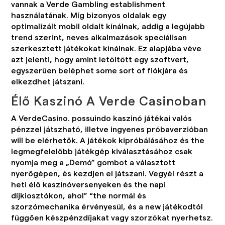
vannak a Verde Gambling establishment
használatának. Míg bizonyos oldalak egy
optimalizált mobil oldalt kínálnak, addig a legújabb
trend szerint, neves alkalmazások speciálisan
szerkesztett játékokat kínálnak. Ez alapjába véve
azt jelenti, hogy amint letöltött egy szoftvert,
egyszerűen beléphet some sort of fiókjára és
elkezdhet játszani.
Élő Kaszinó A Verde Casinoban
A VerdeCasino. possuindo kaszinó játékai valós
pénzzel játszható, illetve ingyenes próbaverzióban
will be elérhetők. A játékok kipróbálásához és the
legmegfelelőbb játékgép kiválasztásához csak
nyomja meg a „Demó” gombot a választott
nyerőgépen, és kezdjen el játszani. Vegyél részt a
heti élő kaszinóversenyeken és the napi
díjkiosztókon, ahol” “the normál és
szorzómechanika érvényesül, és a new játékodtól
függően készpénzdíjakat vagy szorzókat nyerhetsz.