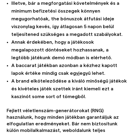
Illetve, bár a megforgatási követelmények és a
minimum befizetési összegek könnyen
megugorhatóak, the bónuszok átfutási ideje
viszonylag kevés, így átlagosan 5 napon belül
teljesítened szükséges a megadott szabályokat.
Annak érdekében, hogy a játékosok
megalapozott döntéseket hozhassanak, a
legtöbb játékunk demó módban is elérhető.
A baccarat játékban azonban a kézhez kapott
lapok értéke mindig csak egyjegyű lehet.
A brand elköteleződése a kiváló minőségű játékok
és kivételes játék szettek iránt kiemeli ezt a
kaszinót some sort of tömegből.
Fejlett véletlenszám-generátorokat (RNG)
használunk, hogy minden játékban garantáljuk az
elfogulatlan eredményeket. Bár nem biztosítunk
külön mobilalkalmazást, weboldalunk teljes