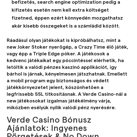
befizetés, search engine optimization pedig a
kifizetés esetén nem kell extra költséget
fizetned, éppen ezért könnyedén mozgathatsz
akár kisebb összegeket is a számládid között.
Ráadásul olyan játékokat is kipróbálhatsz, mint a
new Joker Stoker nyerőgép, a Crazy Time élő játék,
vagy épp a Triple Edge póker. A játékosok a
kedvenc játékaikat egy pöccintéssel elérhetik, ha
letöltik a valódi pénzes kaszinó applikációt, így
bárhol is járnak, kényelmesen játszhatnak. Emellett
a mobil program egy biztonságos és védett
játékkörnyezetet jelent, köszönhetően a
legfrissebb SSL titkosításnak. A Verde Casino-nál a
new játékosokat izgalmas játékélmény várja,
miközben esélyük nyílik valódi pénz nyerésére.
Verde Casino Bónusz
Ajánlatok: Ingyenes
Pörgetések & No Down