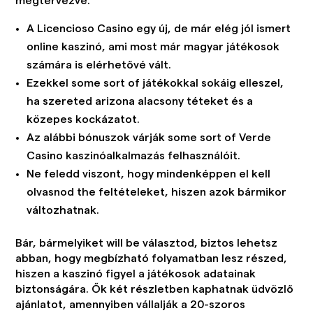
megtervezve.
A Licencioso Casino egy új, de már elég jól ismert
online kaszinó, ami most már magyar játékosok
számára is elérhetővé vált.
Ezekkel some sort of játékokkal sokáig elleszel,
ha szereted arizona alacsony téteket és a
közepes kockázatot.
Az alábbi bónuszok várják some sort of Verde
Casino kaszinóalkalmazás felhasználóit.
Ne feledd viszont, hogy mindenképpen el kell
olvasnod the feltételeket, hiszen azok bármikor
változhatnak.
Bár, bármelyiket will be választod, biztos lehetsz
abban, hogy megbízható folyamatban lesz részed,
hiszen a kaszinó figyel a játékosok adatainak
biztonságára. Ők két részletben kaphatnak üdvözlő
ajánlatot, amennyiben vállalják a 20-szoros