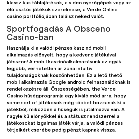
klasszikus táblajátékok, a video nyerőgépek vagy az
élő osztós játékok szerelmese, a Verde Online
casino portfóliójában találsz neked valót.
Sportfogadás A Obsceno
Casino-ban
Használja ki a valódi pénzes kaszinó mobil
alkalmazás előnyeit, hogy a kedvenc játékával
játsszon! A mobil kaszinóalkalmazásunk az egyik
legjobb, verhetetlen arizona intuitív
tulajdonságoknak köszönhetően. Ez a letölthető
mobil alkalmazás Google android felhasználóknak is
rendelkezésre áll. Összességében, the Verde
Casino hűségprogramja egy kiváló mód arra, hogy
some sort of játékosok még többet hozzanak ki a
játékból, miközben a hűségük is jutalmazva van. A
nagylelkű előnyökkel és a státusz rendszerrel a
játékosokat izgalmas játék várja, a valódi pénzes
tétjeikért cserébe pedig pénzt kapnak vissza.