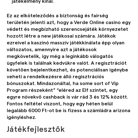
játékélmény kínál.
Ez az elköteleződés a biztonság és fairség
területén jelenti azt, hogy a Verde Online casino egy
védett és megbízható szerencsejáték környezetet
hozott létre a new játékosai számára. Játékok
ezreivel a kaszinó masszív játékkínálata épp olyan
változatos, amennyire azt a játékosok
megkövetelik, így még a leginkább válogatós
ügyfelek is találnak kedvükre valót. A regisztrációt
követően bejelentkezhet, és potenciálisan igénybe
veheti a rendelkezésre álló regisztrációs
bónuszokat. Mindazonáltal, ha some sort of Vip
Program részeként” “eléred az Elf szintet, egy
egyre növekvő cashback is vár rád 3 és 12% között.
Fontos feltétel viszont, hogy egy héten belül
legalább 6000 Ft-ot be is fizess a számládra arizona
igényléshez.
Játékfejlesztők