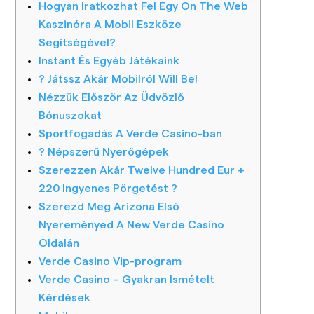
Hogyan Iratkozhat Fel Egy On The Web
Kaszinóra A Mobil Eszköze
Segítségével?
Instant És Egyéb Játékaink
? Játssz Akár Mobilról Will Be!
Nézzük Először Az Üdvözlő
Bónuszokat
Sportfogadás A Verde Casino-ban
? Népszerű Nyerőgépek
Szerezzen Akár Twelve Hundred Eur +
220 Ingyenes Pörgetést ?
Szerezd Meg Arizona Első
Nyereményed A New Verde Casino
Oldalán
Verde Casino Vip-program
Verde Casino – Gyakran Ismételt
Kérdések