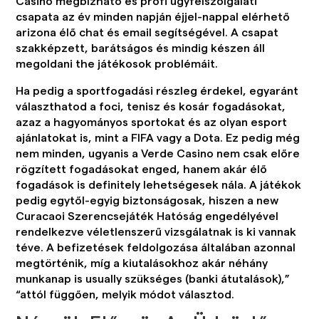
Casino megbízható és profi ügyfélszolgálati
csapata az év minden napján éjjel-nappal elérhető
arizona élő chat és email segítségével. A csapat
szakképzett, barátságos és mindig készen áll
megoldani the játékosok problémáit.
Ha pedig a sportfogadási részleg érdekel, egyaránt
választhatod a foci, tenisz és kosár fogadásokat,
azaz a hagyományos sportokat és az olyan esport
ajánlatokat is, mint a FIFA vagy a Dota. Ez pedig még
nem minden, ugyanis a Verde Casino nem csak előre
rögzített fogadásokat enged, hanem akár élő
fogadások is definitely lehetségesek nála. A játékok
pedig egytől-egyig biztonságosak, hiszen a new
Curacaoi Szerencsejáték Hatóság engedélyével
rendelkezve véletlenszerű vizsgálatnak is ki vannak
téve. A befizetések feldolgozása általában azonnal
megtörténik, míg a kiutalásokhoz akár néhány
munkanap is usually szükséges (banki átutalások),”
“attól függően, melyik módot választod.