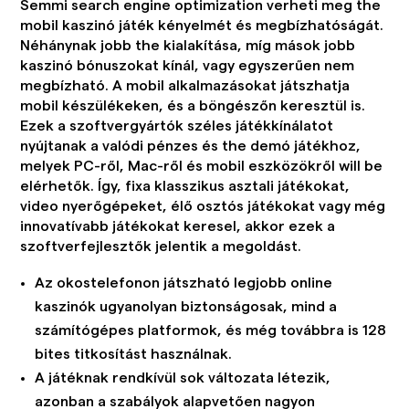
Semmi search engine optimization verheti meg the
mobil kaszinó játék kényelmét és megbízhatóságát.
Néhánynak jobb the kialakítása, míg mások jobb
kaszinó bónuszokat kínál, vagy egyszerűen nem
megbízható. A mobil alkalmazásokat játszhatja
mobil készülékeken, és a böngészőn keresztül is.
Ezek a szoftvergyártók széles játékkínálatot
nyújtanak a valódi pénzes és the demó játékhoz,
melyek PC-ről, Mac-ről és mobil eszközökről will be
elérhetők. Így, fixa klasszikus asztali játékokat,
video nyerőgépeket, élő osztós játékokat vagy még
innovatívabb játékokat keresel, akkor ezek a
szoftverfejlesztők jelentik a megoldást.
Az okostelefonon játszható legjobb online
kaszinók ugyanolyan biztonságosak, mind a
számítógépes platformok, és még továbbra is 128
bites titkosítást használnak.
A játéknak rendkívül sok változata létezik,
azonban a szabályok alapvetően nagyon