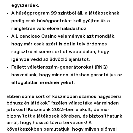
egyszerűek.
A hűségprogram 99 szintből áll, a játékosoknak
pedig csak hűségpontokat kell gyűjteniük a
ranglétrán való előre haladáshoz.
A Licencioso Casino vélemények azt mondják,
hogy már csak azért is definitely érdemes
regisztrálni some sort of weboldalon, hogy
igénybe vedd az üdvözlő ajánlatot.
Fejlett véletlenszám-generátorokat (RNG)
használunk, hogy minden játékban garantáljuk az
elfogulatlan eredményeket.
Ebben some sort of kaszinóban számos nagyszerű
bónusz és játékok” “széles választáka vár minden
játékost! Kaszinónk 2023-ben alakult, de már
bizonyított a játékosok körében, és biztosíthatunk
arról, hogy hosszú távra tervezünk! A
következőkben bemutatjuk, hogy milyen előnyei