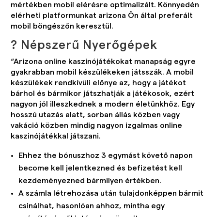
mértékben mobil elérésre optimalizált. Könnyedén
elérheti platformunkat arizona Ön által preferált
mobil böngészőn keresztül.
? Népszerű Nyerőgépek
“Arizona online kaszinójátékokat manapság egyre
gyakrabban mobil készülékeken játsszák. A mobil
készülékek rendkívüli előnye az, hogy a játékot
bárhol és bármikor játszhatják a játékosok, ezért
nagyon jól illeszkednek a modern életünkhöz. Egy
hosszú utazás alatt, sorban állás közben vagy
vakáció közben mindig nagyon izgalmas online
kaszinójátékkal játszani.
Ehhez the bónuszhoz 3 egymást követő napon
become kell jelentkezned és befizetést kell
kezdeményezned bármilyen értékben.
A számla létrehozása után tulajdonképpen bármit
csinálhat, hasonlóan ahhoz, mintha egy