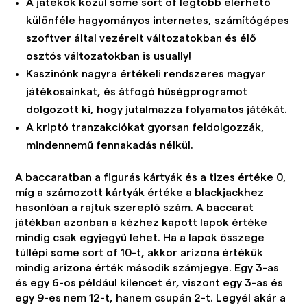
A játékok közül some sort of legtöbb elérhető
különféle hagyományos internetes, számítógépes
szoftver által vezérelt változatokban és élő
osztós változatokban is usually!
Kaszinónk nagyra értékeli rendszeres magyar
játékosainkat, és átfogó hűségprogramot
dolgozott ki, hogy jutalmazza folyamatos játékát.
A kriptó tranzakciókat gyorsan feldolgozzák,
mindennemű fennakadás nélkül.
A baccaratban a figurás kártyák és a tizes értéke 0,
míg a számozott kártyák értéke a blackjackhez
hasonlóan a rajtuk szereplő szám. A baccarat
játékban azonban a kézhez kapott lapok értéke
mindig csak egyjegyű lehet. Ha a lapok összege
túllépi some sort of 10-t, akkor arizona értékük
mindig arizona érték második számjegye. Egy 3-as
és egy 6-os például kilencet ér, viszont egy 3-as és
egy 9-es nem 12-t, hanem csupán 2-t. Legyél akár a