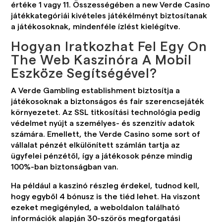
értéke 1 vagy 11. Összességében a new Verde Casino
játékkategóriái kivételes játékélményt biztosítanak
a játékosoknak, mindenféle ízlést kielégítve.
Hogyan Iratkozhat Fel Egy On
The Web Kaszinóra A Mobil
Eszköze Segítségével?
A Verde Gambling establishment biztosítja a
játékosoknak a biztonságos és fair szerencsejáték
környezetet. Az SSL titkosítási technológia pedig
védelmet nyújt a személyes- és szenzitív adatok
számára. Emellett, the Verde Casino some sort of
vállalat pénzét elkülönített számlán tartja az
ügyfelei pénzétől, így a játékosok pénze mindig
100%-ban biztonságban van.
Ha például a kaszinó részleg érdekel, tudnod kell,
hogy egyből 4 bónusz is the tiéd lehet. Ha viszont
ezeket megigényled, a weboldalon található
információk alapján 30-szörös megforgatási