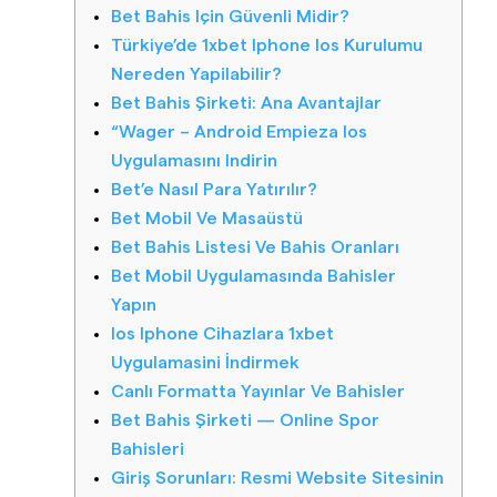
Bet Bahis Için Güvenli Midir?
Türki̇ye’de 1xbet Iphone Ios Kurulumu
Nereden Yapilabi̇li̇r?
Bet Bahis Şirketi: Ana Avantajlar
“Wager – Android Empieza Ios
Uygulamasını Indirin
Bet’e Nasıl Para Yatırılır?
Bet Mobil Ve Masaüstü
Bet Bahis Listesi Ve Bahis Oranları
Bet Mobil Uygulamasında Bahisler
Yapın
Ios Iphone Ci̇hazlara 1xbet
Uygulamasini İndi̇rmek
Canlı Formatta Yayınlar Ve Bahisler
Bet Bahis Şirketi — Online Spor
Bahisleri
Giriş Sorunları: Resmi Website Sitesinin