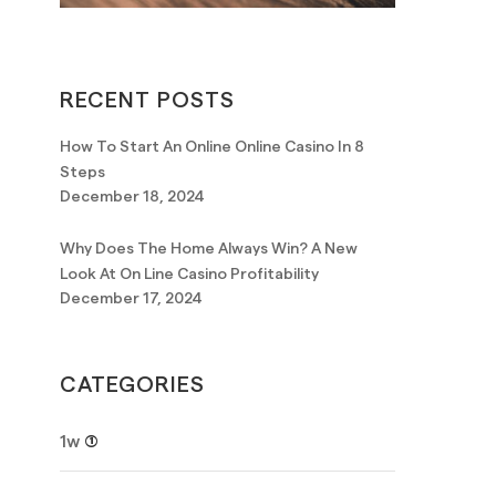
RECENT POSTS
How To Start An Online Online Casino In 8
Steps
December 18, 2024
Why Does The Home Always Win? A New
Look At On Line Casino Profitability
December 17, 2024
CATEGORIES
1w
(1)