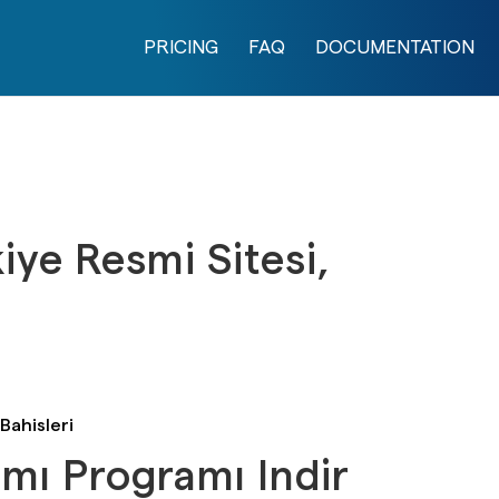
PRICING
FAQ
DOCUMENTATION
kiye Resmi Sitesi,
 Bahisleri
amı Programı Indir