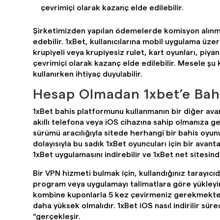
çevrimiçi olarak kazanç elde edilebilir.
Şirketimizden yapılan ödemelerde komisyon alınm
edebilir. 1xBet, kullanıcılarına mobil uygulama üze
krupiyeli veya krupiyesiz rulet, kart oyunları, piy
çevrimiçi olarak kazanç elde edilebilir. Mesele şu 
kullanırken ihtiyaç duyulabilir.
Hesap Olmadan 1xbet’e Bahi
1xBet bahis platformunu kullanmanın bir diğer avant
akıllı telefona veya iOS cihazına sahip olmanıza g
sürümü aracılığıyla sitede herhangi bir bahis oyunu
dolayısıyla bu sadık 1xBet oyuncuları için bir avant
1xBet uygulamasını indirebilir ve 1xBet net sitesind
Bir VPN hizmeti bulmak için, kullandığınız tarayıc
program veya uygulamayı talimatlara göre yükleyi
kombine kuponlarla 5 kez çevirmeniz gerekmekted
daha yüksek olmalıdır. 1xBet iOS nasıl indirilir sür
“gerçekleşir.