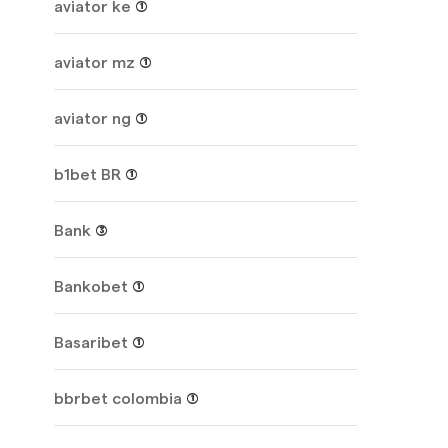
aviator ke
(1)
aviator mz
(1)
aviator ng
(1)
b1bet BR
(1)
Bank
(3)
Bankobet
(1)
Basaribet
(1)
bbrbet colombia
(1)