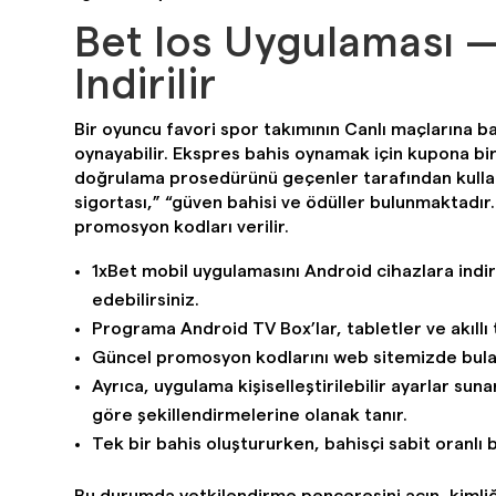
Bet Ios Uygulaması 
Indirilir
Bir oyuncu favori spor takımının Canlı maçlarına b
oynayabilir. Ekspres bahis oynamak için kupona bir
doğrulama prosedürünü geçenler tarafından kullanı
sigortası,” “güven bahisi ve ödüller bulunmaktadır.
promosyon kodları verilir.
1xBet mobil uygulamasını Android cihazlara indirm
edebilirsiniz.
Programa Android TV Box’lar, tabletler ve akıllı 
Güncel promosyon kodlarını web sitemizde bulabil
Ayrıca, uygulama kişiselleştirilebilir ayarlar suna
göre şekillendirmelerine olanak tanır.
Tek bir bahis oluştururken, bahisçi sabit oranlı 
Bu durumda yetkilendirme penceresini açın, kimliğ