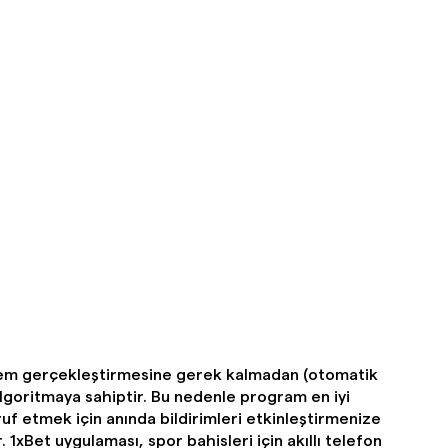
ylem gerçekleştirmesine gerek kalmadan (otomatik
 algoritmaya sahiptir. Bu nedenle program en iyi
ruf etmek için anında bildirimleri etkinleştirmenize
. 1xBet uygulaması, spor bahisleri için akıllı telefon