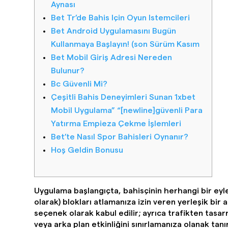
Aynası
Bet Tr’de Bahis Için Oyun Istemcileri
Bet Android Uygulamasını Bugün
Kullanmaya Başlayın! (son Sürüm Kasım
Bet Mobil Giriş Adresi Nereden
Bulunur?
Bc Güvenli Mi?
Çeşitli Bahis Deneyimleri Sunan 1xbet
Mobil Uygulama” “[newline]güvenli Para
Yatırma Empieza Çekme İşlemleri
Bet’te Nasıl Spor Bahisleri Oynanır?
Hoş Geldi̇n Bonusu
Uygulama başlangıçta, bahisçinin herhangi bir e
olarak) blokları atlamanıza izin veren yerleşik bir
seçenek olarak kabul edilir; ayrıca trafikten tasar
veya arka plan etkinliğini sınırlamanıza olanak tanır