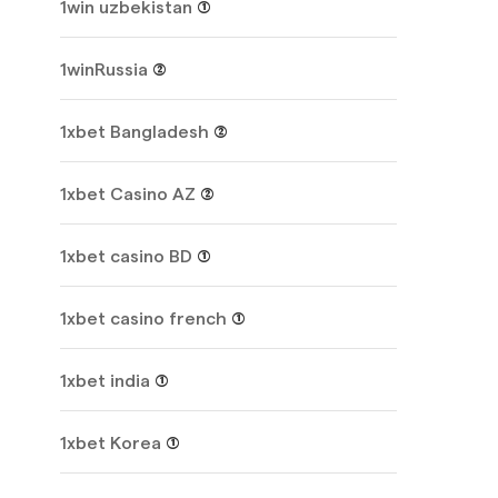
1win uzbekistan
(1)
1winRussia
(2)
1xbet Bangladesh
(2)
1xbet Casino AZ
(2)
1xbet casino BD
(1)
1xbet casino french
(1)
1xbet india
(1)
1xbet Korea
(1)