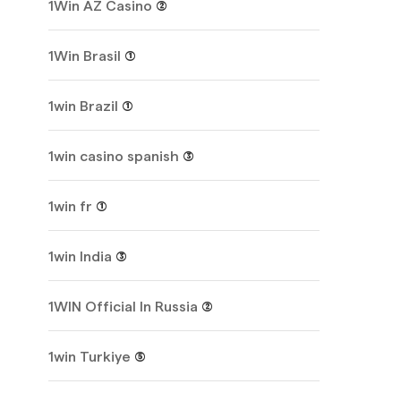
1Win AZ Casino
(2)
1Win Brasil
(1)
1win Brazil
(1)
1win casino spanish
(3)
1win fr
(1)
1win India
(3)
1WIN Official In Russia
(2)
1win Turkiye
(5)