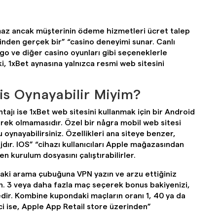
az ancak müşterinin ödeme hizmetleri ücret talep
rinden gerçek bir” “casino deneyimi sunar. Canlı
ango ve diğer casino oyunları gibi seçeneklerle
ki, 1xBet aynasına yalnızca resmi web sitesini
s Oynayabilir Miyim?
ajı ise 1xBet web sitesini kullanmak için bir Android
erek olmamasıdır. Özel bir några mobil web sitesi
 oynayabilirsiniz. Özellikleri ana siteye benzer,
ajdır. IOS” “cihazı kullanıcıları Apple mağazasından
en kurulum dosyasını çalıştırabilirler.
ıdaki arama çubuğuna VPN yazın ve arzu ettiğiniz
n. 3 veya daha fazla maç seçerek bonus bakiyenizi,
ir. Kombine kupondaki maçların oranı 1, 40 ya da
eci ise, Apple App Retail store üzerinden”