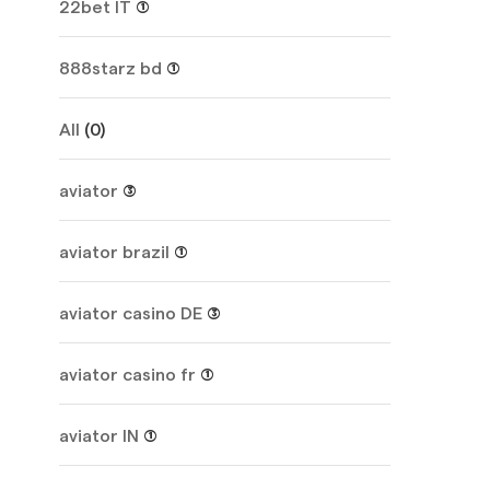
22bet IT
(1)
888starz bd
(1)
All
(0)
aviator
(3)
aviator brazil
(1)
aviator casino DE
(3)
aviator casino fr
(1)
aviator IN
(1)