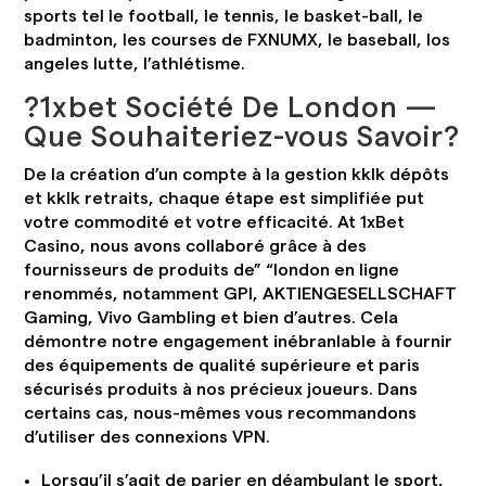
sports tel le football, le tennis, le basket-ball, le
badminton, les courses de FXNUMX, le baseball, los
angeles lutte, l’athlétisme.
?1xbet Société De London —
Que Souhaiteriez-vous Savoir?
De la création d’un compte à la gestion kklk dépôts
et kklk retraits, chaque étape est simplifiée put
votre commodité et votre efficacité. At 1xBet
Casino, nous avons collaboré grâce à des
fournisseurs de produits de” “london en ligne
renommés, notamment GPI, AKTIENGESELLSCHAFT
Gaming, Vivo Gambling et bien d’autres. Cela
démontre notre engagement inébranlable à fournir
des équipements de qualité supérieure et paris
sécurisés produits à nos précieux joueurs. Dans
certains cas, nous-mêmes vous recommandons
d’utiliser des connexions VPN.
Lorsqu’il s’agit de parier en déambulant le sport,