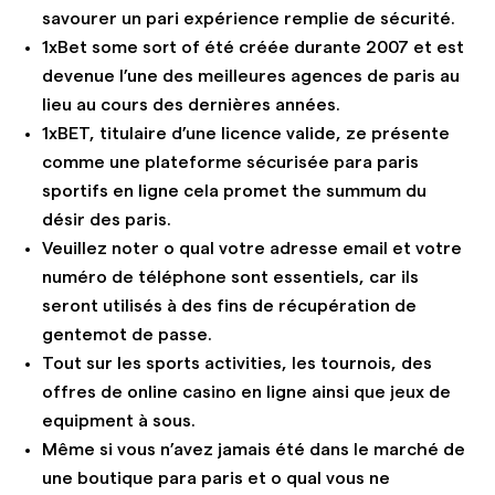
savourer un pari expérience remplie de sécurité.
1xBet some sort of été créée durante 2007 et est
devenue l’une des meilleures agences de paris au
lieu au cours des dernières années.
1xBET, titulaire d’une licence valide, ze présente
comme une plateforme sécurisée para paris
sportifs en ligne cela promet the summum du
désir des paris.
Veuillez noter o qual votre adresse email et votre
numéro de téléphone sont essentiels, car ils
seront utilisés à des fins de récupération de
gentemot de passe.
Tout sur les sports activities, les tournois, des
offres de online casino en ligne ainsi que jeux de
equipment à sous.
Même si vous n’avez jamais été dans le marché de
une boutique para paris et o qual vous ne