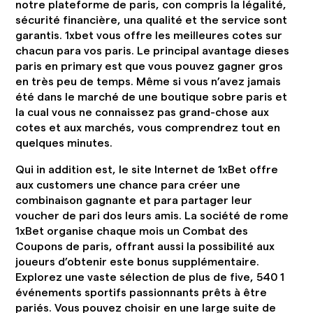
notre plateforme de paris, con compris la légalité,
sécurité financière, una qualité et the service sont
garantis. 1xbet vous offre les meilleures cotes sur
chacun para vos paris. Le principal avantage dieses
paris en primary est que vous pouvez gagner gros
en très peu de temps. Même si vous n’avez jamais
été dans le marché de une boutique sobre paris et
la cual vous ne connaissez pas grand-chose aux
cotes et aux marchés, vous comprendrez tout en
quelques minutes.
Qui in addition est, le site Internet de 1xBet offre
aux customers une chance para créer une
combinaison gagnante et para partager leur
voucher de pari dos leurs amis. La société de rome
1xBet organise chaque mois un Combat des
Coupons de paris, offrant aussi la possibilité aux
joueurs d’obtenir este bonus supplémentaire.
Explorez une vaste sélection de plus de five, 540 1
événements sportifs passionnants prêts à être
pariés. Vous pouvez choisir en une large suite de