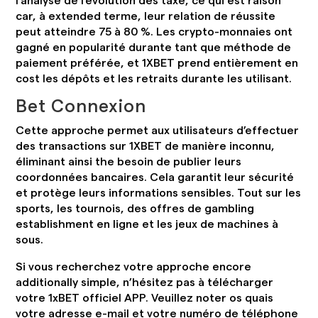
l’analyse de l’évolution des taxe, ce qui est raison
car, à extended terme, leur relation de réussite
peut atteindre 75 à 80 %. Les crypto-monnaies ont
gagné en popularité durante tant que méthode de
paiement préférée, et 1XBET prend entièrement en
cost les dépôts et les retraits durante les utilisant.
Bet Connexion
Cette approche permet aux utilisateurs d’effectuer
des transactions sur 1XBET de manière inconnu,
éliminant ainsi the besoin de publier leurs
coordonnées bancaires. Cela garantit leur sécurité
et protège leurs informations sensibles. Tout sur les
sports, les tournois, des offres de gambling
establishment en ligne et les jeux de machines à
sous.
Si vous recherchez votre approche encore
additionally simple, n’hésitez pas à télécharger
votre 1xBET officiel APP. Veuillez noter os quais
votre adresse e-mail et votre numéro de téléphone