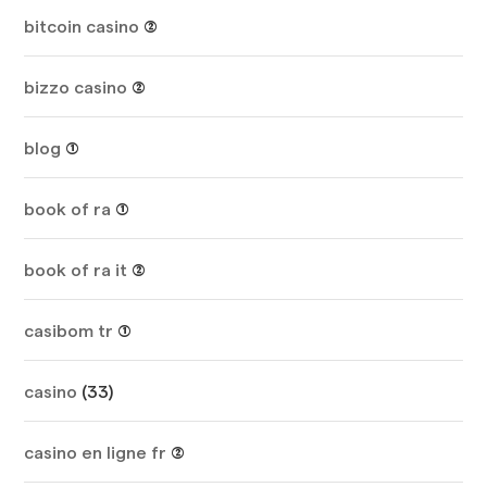
bitcoin casino
(2)
bizzo casino
(2)
blog
(1)
book of ra
(1)
book of ra it
(2)
casibom tr
(1)
casino
(33)
casino en ligne fr
(2)