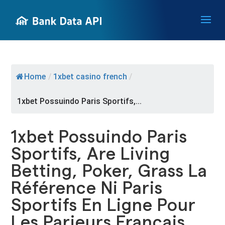
Home
/
1xbet casino french
/
1xbet Possuindo Paris Sportifs,...
1xbet Possuindo Paris
Sportifs, Are Living
Betting, Poker, Grass La
Référence Ni Paris
Sportifs En Ligne Pour
Les Parieurs Français