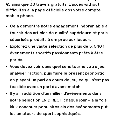
€, ainsi que 30 travels gratuits. L’accès without
difficultés à la page officielle dos votre compte
mobile phone.
Cela démontre notre engagement inébranlable à
fournir des articles de qualité supérieure et paris
sécurisés produits à em précieux joueurs.
Explorez une vaste sélection de plus de 5, 540 1
événements sportifs passionnants prêts à être
pariés.
Vous devez voir dans quel sens tourne votre jeu,
analyser l’action, puis faire le présent pronostic
en plaçant un pari en cours de jeu, ce qui n’est pas
feasible avec un pari d’avant-match.
Il y a in addition d’un millier d’événements dans
notre sélection EN DIRECT chaque jour – à la fois
kklk concours populaires ain des événements put
les amateurs de sport sophistiqués.