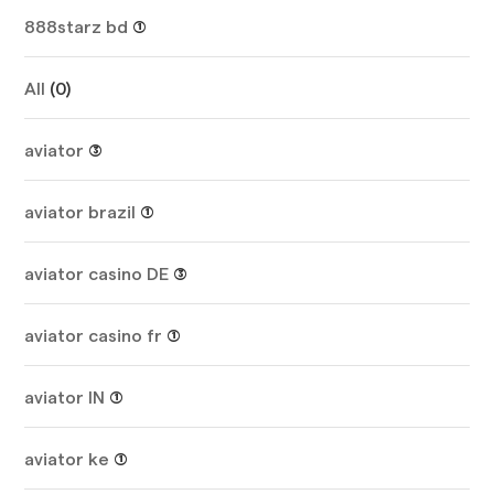
888starz bd
(1)
All
(0)
aviator
(3)
aviator brazil
(1)
aviator casino DE
(3)
aviator casino fr
(1)
aviator IN
(1)
aviator ke
(1)