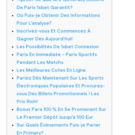
De Paris 1xbet Garantit?
Où Puis-je Obtenir Des Informations
Pour L’analyse?
Inscrivez-vous Et Commencez À
Gagner Dès Aujourd’hui!
Les Possibilités De 1xbet Connexion
Paris En Immediate – Paris Sportifs
Pendant Les Matchs
Les Meilleures Cotes En Ligne
Pariez Dès Maintenant Sur Les Sports
Électroniques Populaires Et Procurez-
vous Des Billets Promotionnels ! Les
Prix Rich!
Bonus Para 100 % En Se Promenant Sur
Le Premier Dépôt Jusqu’à 100 Eur
Sur Quels Événements Puis-je Parier
En Primary?