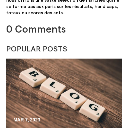
nous offrons une vaste sélection de marchés qui ne
se forme pas aux paris sur les résultats, handicaps,
totaux ou scores des sets.
0 Comments
POPULAR POSTS
MAR 7, 2023