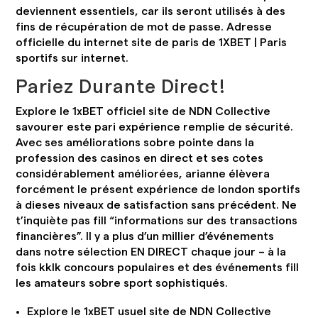
deviennent essentiels, car ils seront utilisés à des
fins de récupération de mot de passe. Adresse
officielle du internet site de paris de 1XBET | Paris
sportifs sur internet.
Pariez Durante Direct!
Explore le 1xBET officiel site de NDN Collective
savourer este pari expérience remplie de sécurité.
Avec ses améliorations sobre pointe dans la
profession des casinos en direct et ses cotes
considérablement améliorées, arianne élèvera
forcément le présent expérience de london sportifs
à dieses niveaux de satisfaction sans précédent. Ne
t’inquiète pas fill “informations sur des transactions
financières”. Il y a plus d’un millier d’événements
dans notre sélection EN DIRECT chaque jour – à la
fois kklk concours populaires et des événements fill
les amateurs sobre sport sophistiqués.
Explore le 1xBET usuel site de NDN Collective