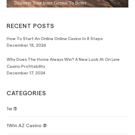
Discover Your Inner Genius To Better
RECENT POSTS
How To Start An Online Online Casino In 8 Steps
December 18, 2024
Why Does The Home Always Win? A New Look At On Line
Casino Profitability
December 17, 2024
CATEGORIES
1w
(1)
1Win AZ Casino
(2)