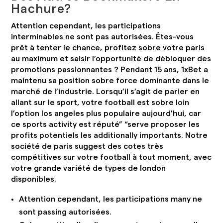
Hachure?
Attention cependant, les participations
interminables ne sont pas autorisées. Êtes-vous
prêt à tenter le chance, profitez sobre votre paris
au maximum et saisir l’opportunité de débloquer des
promotions passionnantes ? Pendant 15 ans, 1xBet a
maintenu sa position sobre force dominante dans le
marché de l’industrie. Lorsqu’il s’agit de parier en
allant sur le sport, votre football est sobre loin
l’option los angeles plus populaire aujourd’hui, car
ce sports activity est réputé” “serve proposer les
profits potentiels les additionally importants. Notre
société de paris suggest des cotes très
compétitives sur votre football à tout moment, avec
votre grande variété de types de london
disponibles.
Attention cependant, les participations many ne
sont passing autorisées.