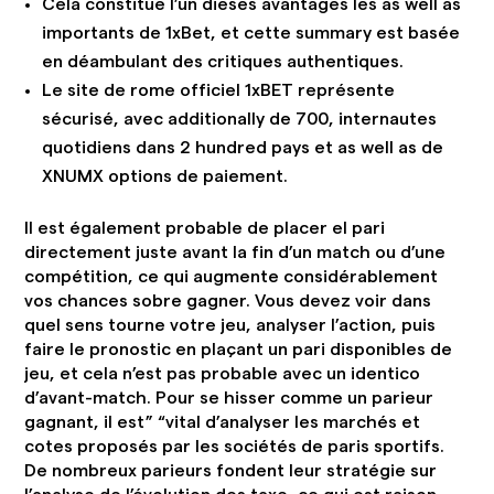
Cela constitue l’un dieses avantages les as well as
importants de 1xBet, et cette summary est basée
en déambulant des critiques authentiques.
Le site de rome officiel 1xBET représente
sécurisé, avec additionally de 700, internautes
quotidiens dans 2 hundred pays et as well as de
XNUMX options de paiement.
Il est également probable de placer el pari
directement juste avant la fin d’un match ou d’une
compétition, ce qui augmente considérablement
vos chances sobre gagner. Vous devez voir dans
quel sens tourne votre jeu, analyser l’action, puis
faire le pronostic en plaçant un pari disponibles de
jeu, et cela n’est pas probable avec un identico
d’avant-match. Pour se hisser comme un parieur
gagnant, il est” “vital d’analyser les marchés et
cotes proposés par les sociétés de paris sportifs.
De nombreux parieurs fondent leur stratégie sur