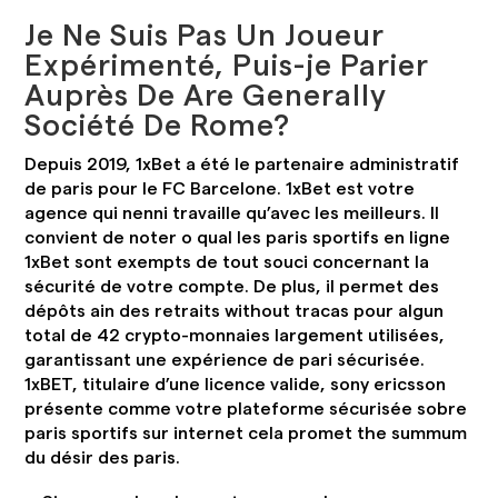
Je Ne Suis Pas Un Joueur
Expérimenté, Puis-je Parier
Auprès De Are Generally
Société De Rome?
Depuis 2019, 1xBet a été le partenaire administratif
de paris pour le FC Barcelone. 1xBet est votre
agence qui nenni travaille qu’avec les meilleurs. Il
convient de noter o qual les paris sportifs en ligne
1xBet sont exempts de tout souci concernant la
sécurité de votre compte. De plus, il permet des
dépôts ain des retraits without tracas pour algun
total de 42 crypto-monnaies largement utilisées,
garantissant une expérience de pari sécurisée.
1xBET, titulaire d’une licence valide, sony ericsson
présente comme votre plateforme sécurisée sobre
paris sportifs sur internet cela promet the summum
du désir des paris.