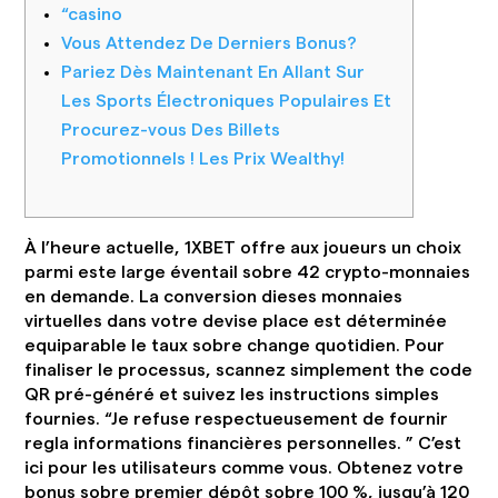
“casino
Vous Attendez De Derniers Bonus?
Pariez Dès Maintenant En Allant Sur
Les Sports Électroniques Populaires Et
Procurez-vous Des Billets
Promotionnels ! Les Prix Wealthy!
À l’heure actuelle, 1XBET offre aux joueurs un choix
parmi este large éventail sobre 42 crypto-monnaies
en demande. La conversion dieses monnaies
virtuelles dans votre devise place est déterminée
equiparable le taux sobre change quotidien. Pour
finaliser le processus, scannez simplement the code
QR pré-généré et suivez les instructions simples
fournies. “Je refuse respectueusement de fournir
regla informations financières personnelles. ” C’est
ici pour les utilisateurs comme vous. Obtenez votre
bonus sobre premier dépôt sobre 100 %, jusqu’à 120