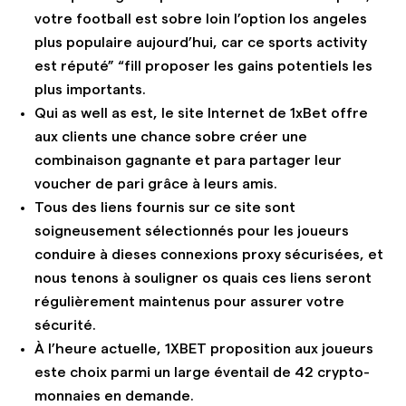
votre football est sobre loin l’option los angeles
plus populaire aujourd’hui, car ce sports activity
est réputé” “fill proposer les gains potentiels les
plus importants.
Qui as well as est, le site Internet de 1xBet offre
aux clients une chance sobre créer une
combinaison gagnante et para partager leur
voucher de pari grâce à leurs amis.
Tous des liens fournis sur ce site sont
soigneusement sélectionnés pour les joueurs
conduire à dieses connexions proxy sécurisées, et
nous tenons à souligner os quais ces liens seront
régulièrement maintenus pour assurer votre
sécurité.
À l’heure actuelle, 1XBET proposition aux joueurs
este choix parmi un large éventail de 42 crypto-
monnaies en demande.