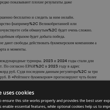
 редко показывают плохие результаты даже
ершенно бесплатно и следить за ним онлайн.
дарство (например%2C Великобританией или
очувствуете себя обманутым%2C будет очень сложно.
добным образом будет добыта победа.
 дают свободы действовать букмекерским компаниям а
орта и моменты.
 международные турниры. 2023 и 2024 годы стали дли
т. По согласно ЕРАИ%2C в 2023 году в адрес
млрд руб. Судя последним данным регулятора%2C за три
уб. В «Рейтинге букмекеров» прогнозируют чуть более
 сравнения в 2020 году букмекеры совокупно направили
e uses cookies
 ensure this site works properly and provides the best user expe
 enable essential features, while optional cookies help us to impr
венных органов%2C регулирующих азартные игры и