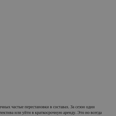
ных частые перестановки в составах. За сезон один
ектива или уйти в краткосрочную аренду. Это но всегда