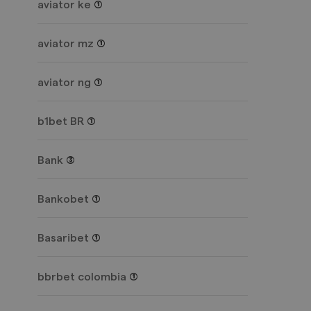
aviator ke
(1)
aviator mz
(1)
aviator ng
(1)
b1bet BR
(1)
Bank
(3)
Bankobet
(1)
Basaribet
(1)
bbrbet colombia
(1)