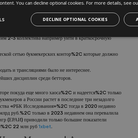
ontent. You can decline optional cookies. For more details, see o
 закон семряуи фонде будет признан до конца 2024 года.
рта а России тратится более 1 трлн руб. Профессионалы
LS
DECLINE OPTIONAL COOKIES
иплинах%2C так же на них букмекеры открывают
 ним 2-3 коллектива например уйти в краткосрочную
ческой сетью букмекерских контор%2C которые должно
дать и трансляциями было не интереснее.
ейших дисциплин среди бетторов.
оре покуда еще много хаоса%2C и надеется%2C только
букмекеров а России растет в последние три незадолго
тства «РБК Исследования»%2C тогда в 2020 недавно
 млрд руб.%2C только в 2023 недавнем она перевалила
игр (ЕРАИ) приводили только большие показатели
— 1%2C 22 млн руб
1xbet
.