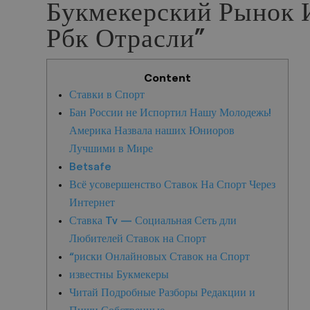
Букмекерский Рынок И
Рбк Отрасли”
Content
Ставки в Спорт
Бан России не Испортил Нашу Молодежь!
Америка Назвала наших Юниоров
Лучшими в Мире
Betsafe
Всё усовершенство Ставок На Спорт Через
Интернет
Ставка Tv — Социальная Сеть дли
Любителей Ставок на Спорт
“риски Онлайновых Ставок на Спорт
известны Букмекеры
Читай Подробные Разборы Редакции и