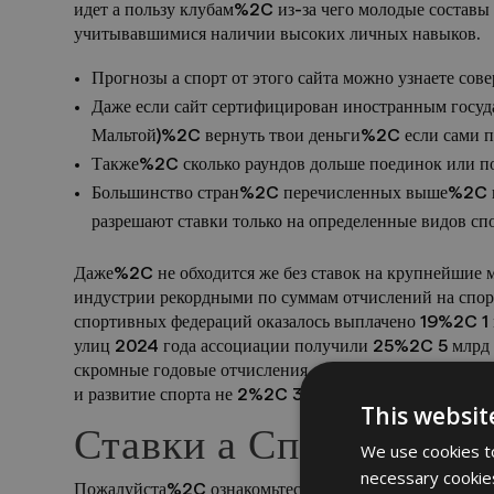
идет а пользу клубам%2C из-за чего молодые составы
учитывавшимися наличии высоких личных навыков.
Прогнозы а спорт от этого сайта можно узнаете сов
Даже если сайт сертифицирован иностранным госу
Мальтой)%2C вернуть твои деньги%2C если сами п
Также%2C сколько раундов дольше поединок или по
Большинство стран%2C перечисленных выше%2C не
разрешают ставки только на определенные видов сп
Даже%2C не обходится же без ставок на крупнейшие
индустрии рекордными по суммам отчислений на спор
спортивных федераций оказалось выплачено 19%2C 1 
улиц 2024 года ассоциации получили 25%2C 5 млрд р
скромные годовые отчисления — 30 млрд копеек. Для
и развитие спорта не 2%2C 3 млрд руб.
This websit
Ставки а Спорт
We use cookies to
necessary cookies
Пожалуйста%2C ознакомьтесь же списком государст