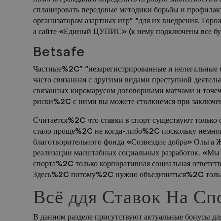
спланировать передовые методики борьбы и профила
организаторам азартных игр” “для их внедрения. Гор
а сайте «Единый ЦУПИС» (к нему подключены все бу
Betsafe
Частные%2C” “незарегистрированные и нелегальные б
часто связанная с другими видами преступной деяте
связанных киромарусом договорными матчами и точе
риски%2C с ними вы можете столкнемся при заключе
Считается%2C что ставки в спорт существуют только 
стало проще%2C не когда-либо%2C поскольку немног
благотворительного фонда «Созвездие добра» Ольга Ж
реализации масштабных социальных разработок. «Мы 
спорта%2C только корпоративная социальная ответст
Здесь%2C потому%2C нужно объединиться%2C тольк
Всё ддя Ставок На Сп
В данном разделе присутствуют актуальные бонусы д