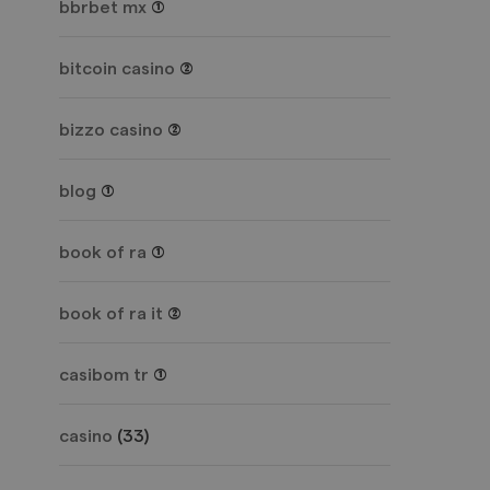
bbrbet mx
(1)
bitcoin casino
(2)
bizzo casino
(2)
blog
(1)
book of ra
(1)
book of ra it
(2)
casibom tr
(1)
casino
(33)