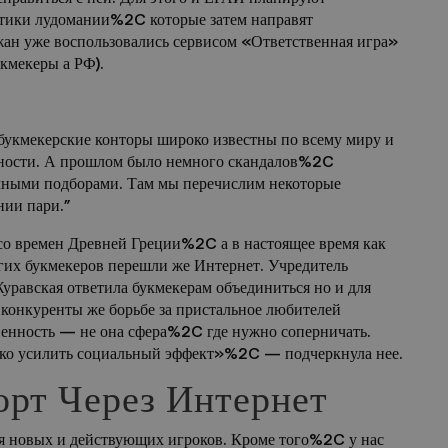
ктики лудомании%2C которые затем направят
ожан уже воспользовались сервисом «Ответственная игра»
кмекеры а РФ).
укмекерские конторы широко известны по всему миру и
льности. А прошлом было немного скандалов%2C
чными подборами. Там мы перечислим некоторые
нии пари.”
со времен Древней Греции%2C а в настоящее время как
их букмекеров перешли же Интернет. Учредитель
уравская ответила букмекерам объединиться но и для
конкуренты же борьбе за пристальное любителей
венность — не она сфера%2C где нужно соперничать.
о усилить социальный эффект»%2C — подчеркнула нее.
орт Через Интернет
ля новых и действующих игроков. Кроме того%2C у нас