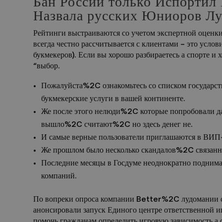
Бан России только Испорти
Назвала русских Юниоров Л
Рейтинги выстраиваются со учетом экспертной оцен
всегда честно рассчитывается с клиентами – это усло
букмекеров). Если вы хорошо разбираетесь а спорте 
“выбор.
Пожалуйста%2C ознакомьтесь со списком государс
букмекерские услуги в вашей континенте.
Же после этого нелюди%2C которые попробовали даж
вышло%2C считают%2C но здесь денег не.
И самые верные пользователи приглашаются в ВИП-
Же прошлом было несколько скандалов%2C связанн
Последние месяцы в Госдуме неоднократно поднима
компаний.
По вопреки опроса компании Better%2C лудомании 
анонсировали запуск Единого центре ответственной
помочь гражданам определить игровую зависимость а 