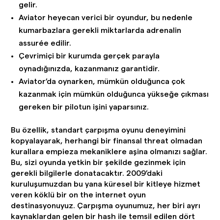
gelir.
Aviator heyecan verici bir oyundur, bu nedenle
kumarbazlara gerekli miktarlarda adrenalin
assurée edilir.
Çevrimiçi bir kurumda gerçek parayla
oynadığınızda, kazanmanız garantidir.
Aviator’da oynarken, mümkün olduğunca çok
kazanmak için mümkün olduğunca yükseğe çıkması
gereken bir pilotun işini yaparsınız.
Bu özellik, standart çarpışma oyunu deneyimini
kopyalayarak, herhangi bir finansal threat olmadan
kurallara empieza mekaniklere aşina olmanızı sağlar.
Bu, sizi oyunda yetkin bir şekilde gezinmek için
gerekli bilgilerle donatacaktır. 2009’daki
kuruluşumuzdan bu yana küresel bir kitleye hizmet
veren köklü bir on the internet oyun
destinasyonuyuz. Çarpışma oyunumuz, her biri ayrı
kaynaklardan gelen bir hash ile temsil edilen dört