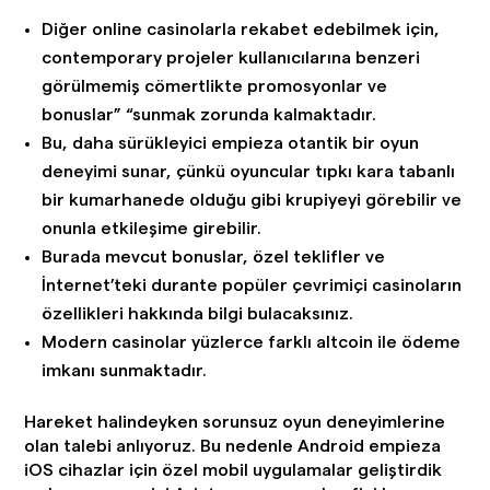
Diğer online casinolarla rekabet edebilmek için,
contemporary projeler kullanıcılarına benzeri
görülmemiş cömertlikte promosyonlar ve
bonuslar” “sunmak zorunda kalmaktadır.
Bu, daha sürükleyici empieza otantik bir oyun
deneyimi sunar, çünkü oyuncular tıpkı kara tabanlı
bir kumarhanede olduğu gibi krupiyeyi görebilir ve
onunla etkileşime girebilir.
Burada mevcut bonuslar, özel teklifler ve
İnternet’teki durante popüler çevrimiçi casinoların
özellikleri hakkında bilgi bulacaksınız.
Modern casinolar yüzlerce farklı altcoin ile ödeme
imkanı sunmaktadır.
Hareket halindeyken sorunsuz oyun deneyimlerine
olan talebi anlıyoruz. Bu nedenle Android empieza
iOS cihazlar için özel mobil uygulamalar geliştirdik