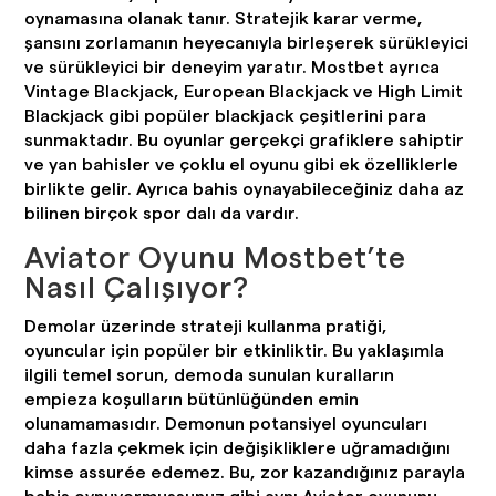
oynamasına olanak tanır. Stratejik karar verme,
şansını zorlamanın heyecanıyla birleşerek sürükleyici
ve sürükleyici bir deneyim yaratır. Mostbet ayrıca
Vintage Blackjack, European Blackjack ve High Limit
Blackjack gibi popüler blackjack çeşitlerini para
sunmaktadır. Bu oyunlar gerçekçi grafiklere sahiptir
ve yan bahisler ve çoklu el oyunu gibi ek özelliklerle
birlikte gelir. Ayrıca bahis oynayabileceğiniz daha az
bilinen birçok spor dalı da vardır.
Aviator Oyunu Mostbet’te
Nasıl Çalışıyor?
Demolar üzerinde strateji kullanma pratiği,
oyuncular için popüler bir etkinliktir. Bu yaklaşımla
ilgili temel sorun, demoda sunulan kuralların
empieza koşulların bütünlüğünden emin
olunamamasıdır. Demonun potansiyel oyuncuları
daha fazla çekmek için değişikliklere uğramadığını
kimse assurée edemez. Bu, zor kazandığınız parayla