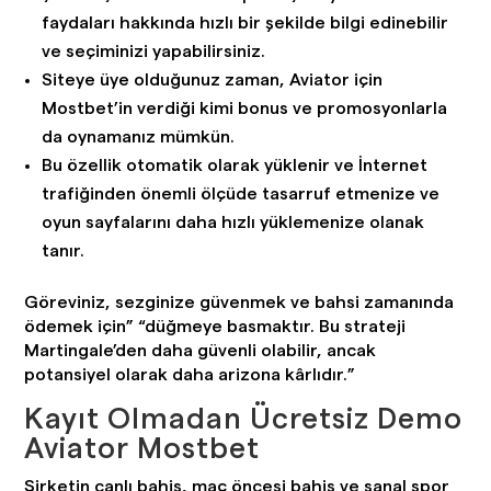
faydaları hakkında hızlı bir şekilde bilgi edinebilir
ve seçiminizi yapabilirsiniz.
Siteye üye olduğunuz zaman, Aviator için
Mostbet’in verdiği kimi bonus ve promosyonlarla
da oynamanız mümkün.
Bu özellik otomatik olarak yüklenir ve İnternet
trafiğinden önemli ölçüde tasarruf etmenize ve
oyun sayfalarını daha hızlı yüklemenize olanak
tanır.
Göreviniz, sezginize güvenmek ve bahsi zamanında
ödemek için” “düğmeye basmaktır. Bu strateji
Martingale’den daha güvenli olabilir, ancak
potansiyel olarak daha arizona kârlıdır.”
Kayıt Olmadan Ücretsiz Demo
Aviator Mostbet
Şirketin canlı bahis, maç öncesi bahis ve sanal spor