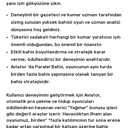
şans için gökyüzüne çıkın.
Deneyimli bir gazeteci ve kumar uzmanı tarafından
sizing sunulan yüksek bahisli oyun ve uzman analizi
dünyasına hoş geldiniz.
Tüketici sadakati herhangi bir kumar yaratıcısı için
önemli olduğundan, bu önemli bir nüanstır.
Etkili bahis boyutlandırma ve stratejik karar
verme, ödüllendirici bir deneyimin anahtarıdır.
Aviator ‘da Paralel Bahis, oyuncunun aynı turda
birden fazla bahis yapmasına olanak tanıyan bir
bahis stratejisidir.
Kullanıcı deneyimini geliştirmek için Aviator,
otomatik pra çekme ve hidup oyuncuları
ödüllendiren heyecan verici “Yağmur” bonusu işlevi
gibi değerli araçlar içerir. Havacılıktan ilham alan
oyunumuz, birden” “fazla katılımcının tur sona erene
kadar artan çarpımsal bir katsayı üzerine bahis