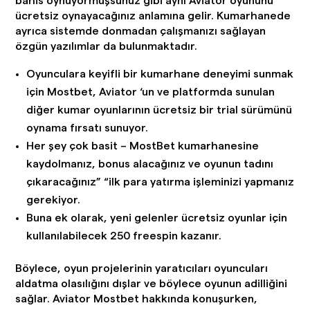
bahis oynuyormuşsunuz gibi aynı Aviator oyununu
ücretsiz oynayacağınız anlamına gelir. Kumarhanede
ayrıca sistemde donmadan çalışmanızı sağlayan
özgün yazılımlar da bulunmaktadır.
Oyunculara keyifli bir kumarhane deneyimi sunmak
için Mostbet, Aviator ‘un ve platformda sunulan
diğer kumar oyunlarının ücretsiz bir trial sürümünü
oynama fırsatı sunuyor.
Her şey çok basit – MostBet kumarhanesine
kaydolmanız, bonus alacağınız ve oyunun tadını
çıkaracağınız” “ilk para yatırma işleminizi yapmanız
gerekiyor.
Buna ek olarak, yeni gelenler ücretsiz oyunlar için
kullanılabilecek 250 freespin kazanır.
Böylece, oyun projelerinin yaratıcıları oyuncuları
aldatma olasılığını dışlar ve böylece oyunun adilliğini
sağlar. Aviator Mostbet hakkında konuşurken,