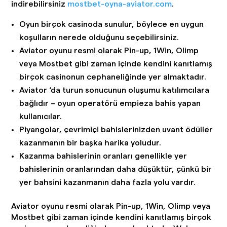
indirebilirsiniz
mostbet-oyna-aviator.com
.
Oyun birçok casinoda sunulur, böylece en uygun
koşulların nerede olduğunu seçebilirsiniz.
Aviator oyunu resmi olarak Pin-up, 1Win, Olimp
veya Mostbet gibi zaman içinde kendini kanıtlamış
birçok casinonun cephaneliğinde yer almaktadır.
Aviator ‘da turun sonucunun oluşumu katılımcılara
bağlıdır – oyun operatörü empieza bahis yapan
kullanıcılar.
Piyangolar, çevrimiçi bahislerinizden uvant ödüller
kazanmanın bir başka harika yoludur.
Kazanma bahislerinin oranları genellikle yer
bahislerinin oranlarından daha düşüktür, çünkü bir
yer bahsini kazanmanın daha fazla yolu vardır.
Aviator oyunu resmi olarak Pin-up, 1Win, Olimp veya
Mostbet gibi zaman içinde kendini kanıtlamış birçok