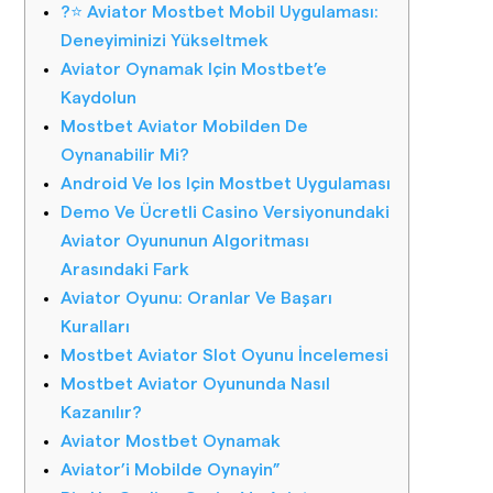
?⭐️ Aviator Mostbet Mobil Uygulaması:
Deneyiminizi Yükseltmek
Aviator Oynamak Için Mostbet’e
Kaydolun
Mostbet Aviator Mobilden De
Oynanabilir Mi?
Android Ve Ios Için Mostbet Uygulaması
Demo Ve Ücretli Casino Versiyonundaki
Aviator Oyununun Algoritması
Arasındaki Fark
Aviator Oyunu: Oranlar Ve Başarı
Kuralları
Mostbet Aviator Slot Oyunu İncelemesi
Mostbet Aviator Oyununda Nasıl
Kazanılır?
Aviator Mostbet Oynamak
Aviator’i Mobi̇lde Oynayin”