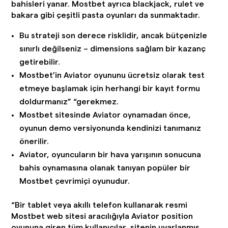
bahisleri yanar. Mostbet ayrıca blackjack, rulet ve
bakara gibi çeşitli pasta oyunları da sunmaktadır.
Bu strateji son derece risklidir, ancak bütçenizle
sınırlı değilseniz – dimensions sağlam bir kazanç
getirebilir.
Mostbet’in Aviator oyununu ücretsiz olarak test
etmeye başlamak için herhangi bir kayıt formu
doldurmanız” “gerekmez.
Mostbet sitesinde Aviator oynamadan önce,
oyunun demo versiyonunda kendinizi tanımanız
önerilir.
Aviator, oyuncuların bir hava yarışının sonucuna
bahis oynamasına olanak tanıyan popüler bir
Mostbet çevrimiçi oyunudur.
“Bir tablet veya akıllı telefon kullanarak resmi
Mostbet web sitesi aracılığıyla Aviator position
oyununa giren tüm kullanıcılar, sitenin uyarlanmış