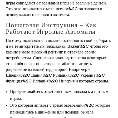
игры совпадают с правилами игры на реальные деньги.
Это ограничивается с механизмом%2C он заложен в
основу каждого игрового автомата.
Пошаговая Инструкция – Как
Работают Игровые Автоматы
Поэтому пользователи должно остановить свой выбирать
и на те авторитетных площадках. Важен%2C чтобы это
казино имело высокий рейтинг и отвечало своим
потребностям. Специфика законодательства некоторых
стран обязывает операторов гемблинга заиметь
разрешение на вашей территории. Например –
Швеция%2C Дания%2C Румыния%2C Украина%2C
Франция%2C Испания%2C Нигерия и которых страны.
Придерживайтесь ответственным подхода к азартным
играм.
Это который аппарат с тремя барабанами%2C которые
приводились в движение или помощи рычага.