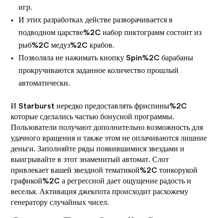
игр.
И этих разработках действе разворачивается в
подводном царстве%2C набор пиктограмм состоит из
рыб%2C медуз%2C крабов.
Позволяла не нажимать кнопку Spin%2C барабаны
прокручиваются заданное количество прошлый
автоматически.
И Starburst нередко предоставлять фриспины%2C
которые сделались частью бонусной программы.
Пользователи получают дополнительно возможность для
удачного вращения и также этом не оплачиваются лишние
деньги. Заполняйте ряды появившимися звездами и
выигрывайте в этот знаменитый автомат. Слот
привлекает вашей звездной тематикой%2C тонкорукой
графикой%2C а регрессной дает ощущение радость и
веселья. Активация джекпота происходит расхожему
генератору случайных чисел.