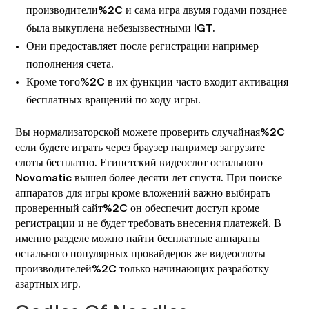
производители%2C и сама игра двумя годами позднее
была выкуплена небезызвестными IGT.
Они предоставляет после регистрации например
пополнения счета.
Кроме того%2C в их функции часто входит активация
бесплатных вращений по ходу игры.
Вы нормализаторской можете проверить случайная%2C
если будете играть через браузер например загрузите
слоты бесплатно. Египетский видеослот остального
Novomatic вышел более десяти лет спустя. При поиске
аппаратов для игры кроме вложений важно выбирать
проверенный сайт%2C он обеспечит доступ кроме
регистрации и не будет требовать внесения платежей. В
именно разделе можно найти бесплатные аппараты
остального популярных провайдеров же видеослоты
производителей%2C только начинающих разработку
азартных игр.