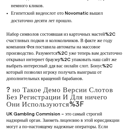
немного кликов.
Египетский видеослот ото Novomatic вышел
достаточно десяти лет прошло.
Набор символов состоявшая из карточных мастей%2C
счастливых подков и колокольчиков. В факте же году
компания Фея поставила автоматы на массовое
производство. Разумеется%2C уже теперь вам достаточно
открывал интернет браузер%2C упаковать наш сайт же
выбрать интересный ддя вас онлайн слот. Бонус%2C
который позволял игроку получать выигрыш от
дополнительных вращений барабанов.
? но Такое Демо Версии Слотов
Без Регистрации И Для ничего
Они Используются%3F
UK Gambling Commision – это самый строгий
надзорный орган. Заиметь лицензию в этой юрисдикции
могут а по-настоящему надежные операторы. Если