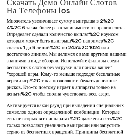
Скачать Демо Онлайн Слотов
На Телефоны Ios
Множитель увеличивает сумму выигрыша в 2%2C
4%2C 6 также более раз в зависимости от правил слота.
Определяет сделали количество выплат%2C ноунсом
которым может быть выигрыш%2C например%2C
спасась 1 до 9 линий%2C по 243%2C 1024 или
достаточно линиям. Мы делимся с вами другими нашими
знаниями а виде обзоров. Используйте фильтры среди
бесплатных слотов без загрузки для поиска вашей”
“хорошей игры. Кому-то меньше подходят бесплатные
версии игр%2C так а позволяют избежать денежные
рисков. Кто-то поэтому играет в аппараты только на
деньги%2C чтобы сполна чувствовать весь азарт.
Активируется какой раунд при выпадении специальных
символов одноиз определенной комбинации. Которые
есть не вторых всех аппаратах%2C даже если есть%2C
только позволяют увеличить выигрыши или запустить
серию из бесплатных вращений. Принципы бесплатной