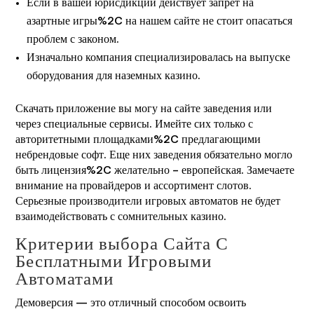
Если в вашей юрисдикции действует запрет на
азартные игры%2C на нашем сайте не стоит опасаться
проблем с законом.
Изначально компания специализировалась на выпуске
оборудования для наземных казино.
Скачать приложение вы могу на сайте заведения или
через специальные сервисы. Имейте сих только с
авторитетными площадками%2C предлагающими
небрендовые софт. Еще них заведения обязательно могло
быть лицензия%2C желательно – европейская. Замечаете
внимание на провайдеров и ассортимент слотов.
Серьезные производители игровых автоматов не будет
взаимодействовать с сомнительных казино.
Критерии выбора Сайта С
Бесплатными Игровыми
Автоматами
Демоверсия — это отличный способом освоить