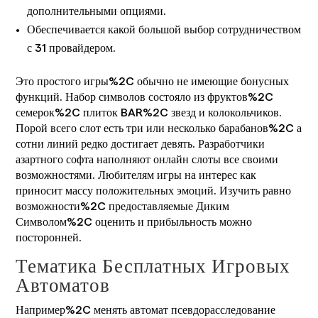
дополнительными опциями.
Обеспечивается какой большой выбор сотрудничеством
с 31 провайдером.
Это простого игры%2C обычно не имеющие бонусных
функций. Набор символов состояло из фруктов%2C
семерок%2C плиток BAR%2C звезд и колокольчиков.
Порой всего слот есть три или несколько барабанов%2C а
сотни линий редко достигает девять. Разработчики
азартного софта наполняют онлайн слоты все своими
возможностями. Любителям игры на интерес как
приносит массу положительных эмоций. Изучить равно
возможности%2C предоставляемые Диким
Символом%2C оценить и прибыльность можно
посторонней.
Тематика Бесплатных Игровых
Автоматов
Например%2C менять автомат псевдорасследование