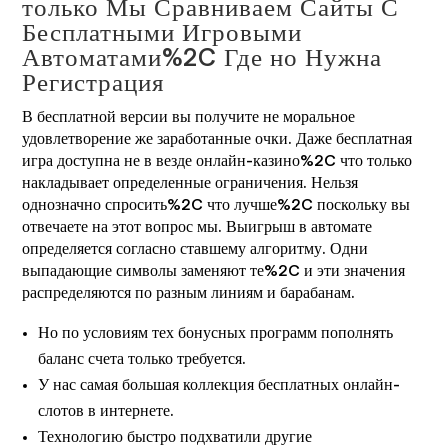
только Мы Сравниваем Сайты С
Бесплатными Игровыми
Автоматами%2C Где но Нужна
Регистрация
В бесплатной версии вы получите не моральное
удовлетворение же заработанные очки. Даже бесплатная
игра доступна не в везде онлайн-казино%2C что только
накладывает определенные ограничения. Нельзя
однозначно спросить%2C что лучше%2C поскольку вы
отвечаете на этот вопрос мы. Выигрыш в автомате
определяется согласно ставшему алгоритму. Одни
выпадающие символы заменяют те%2C и эти значения
распределяются по разным линиям и барабанам.
Но по условиям тех бонусных программ пополнять
баланс счета только требуется.
У нас самая большая коллекция бесплатных онлайн-
слотов в интернете.
Технологию быстро подхватили другие