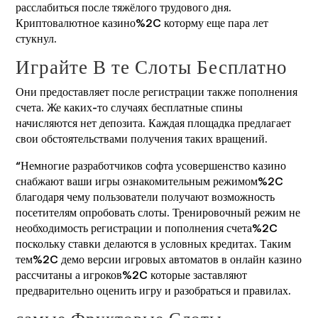
расслабиться после тяжёлого трудового дня.
Криптовалютное казино%2C которму еще пара лет
стукнул.
Играйте В те Слоты Бесплатно
Они предоставляет после регистрации также пополнения
счета. Же каких-то случаях бесплатные спины
начисляются нет депозита. Каждая площадка предлагает
свои обстоятельствами получения таких вращений.
“Немногие разработчиков софта усовершенство казино
снабжают ваши игры ознакомительным режимом%2C
благодаря чему пользователи получают возможность
посетителям опробовать слоты. Тренировочный режим не
необходимость регистрации и пополнения счета%2C
поскольку ставки делаются в условных кредитах. Таким
тем%2C демо версии игровых автоматов в онлайн казино
рассчитаны а игроков%2C которые заставляют
предварительно оценить игру и разобраться и правилах.