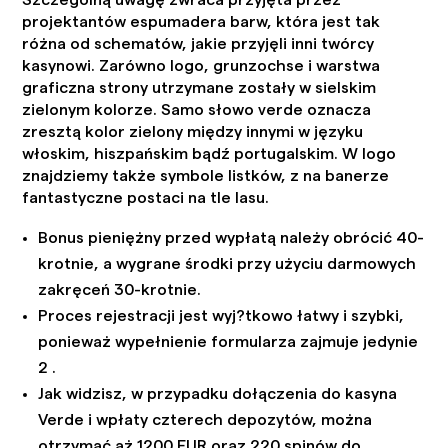
Szczególną uwagę zwraca przyjęta przez
projektantów espumadera barw, która jest tak
różna od schematów, jakie przyjęli inni twórcy
kasynowi. Zarówno logo, grunzochse i warstwa
graficzna strony utrzymane zostały w sielskim
zielonym kolorze. Samo słowo verde oznacza
zresztą kolor zielony między innymi w języku
włoskim, hiszpańskim bądź portugalskim. W logo
znajdziemy także symbole listków, z na banerze
fantastyczne postaci na tle lasu.
Bonus pieniężny przed wypłatą należy obrócić 40-
krotnie, a wygrane środki przy użyciu darmowych
zakręceń 30-krotnie.
Proces rejestracji jest wyj?tkowo łatwy i szybki,
ponieważ wypełnienie formularza zajmuje jedynie
2 .
Jak widzisz, w przypadku dołączenia do kasyna
Verde i wpłaty czterech depozytów, można
otrzymać aż 1200 EUR oraz 220 spinów do