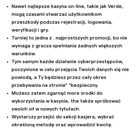
Nawet najlepsze kasyna on-line, takie jak Verde,
mogą czasami stwarzać użytkownikom
przeszkody podczas rejestracji, logowania,
weryfikacji i gry.
Turniej to jedna z . najprostszych promocji, bo nie
wymaga z gracza spełniania żadnych większych
warunków.
Tym samym każde działanie cyberprzestępców,
poczynione w celu przejęcia Twoich danych się nie
powiodą, a Ty będziesz przez cały okres
przebywania na stronie” “bezpieczny.
Możesz zatem zgarnąć more środki do
wykorzystania w kasynie, the także spróbować
swoich sił w nowych tytułach.
Wystarczy przejść do sekcji kasjera, wybrać
określoną metodę oraz wprowadzić kwotę.