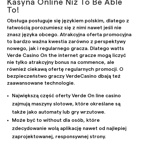
Kasyna Online Niż To Be Able
To!
Obsługa posługuje się językiem polskim, dlatego z
łatwością porozumiesz się z nimi nawet jeśli nie
znasz języka obcego. Atrakcyjna oferta promocyjna
to bardzo ważna kwestia zarówno z perspektywy
nowego, jak i regularnego gracza. Dlatego watts
Verde Casino On the internet gracze mogą liczyć
nie tylko atrakcyjny bonus na commence, ale
również ciekawą ofertę regularnych promocji. O
bezpieczeństwo graczy VerdeCasino dbają też
zaawansowane technologie.
Największą część oferty Verde On line casino
zajmują maszyny slotowe, które określane są
także jako automaty lub gry wrzutowe.
Może być to without dla osób, które
zdecydowanie wolą aplikację nawet od najlepiej
zaprojektowanej, responsywnej strony.