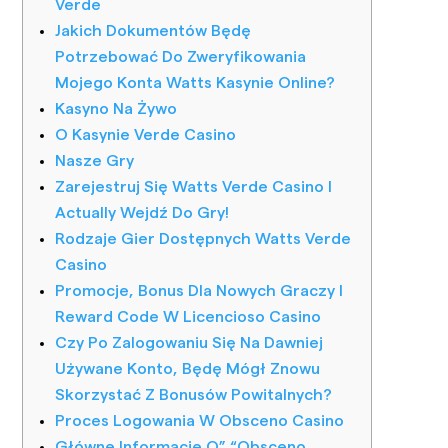
Verde
Jakich Dokumentów Będę
Potrzebować Do Zweryfikowania
Mojego Konta Watts Kasynie Online?
Kasyno Na Żywo
O Kasynie Verde Casino
Nasze Gry
Zarejestruj Się Watts Verde Casino I
Actually Wejdź Do Gry!
Rodzaje Gier Dostępnych Watts Verde
Casino
Promocje, Bonus Dla Nowych Graczy I
Reward Code W Licencioso Casino
Czy Po Zalogowaniu Się Na Dawniej
Używane Konto, Będę Mógł Znowu
Skorzystać Z Bonusów Powitalnych?
Proces Logowania W Obsceno Casino
Główne Informacje O” “Obsceno