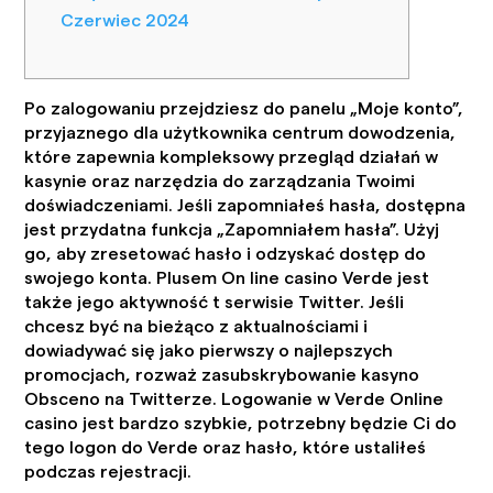
Czerwiec 2024
Po zalogowaniu przejdziesz do panelu „Moje konto”,
przyjaznego dla użytkownika centrum dowodzenia,
które zapewnia kompleksowy przegląd działań w
kasynie oraz narzędzia do zarządzania Twoimi
doświadczeniami. Jeśli zapomniałeś hasła, dostępna
jest przydatna funkcja „Zapomniałem hasła”. Użyj
go, aby zresetować hasło i odzyskać dostęp do
swojego konta. Plusem On line casino Verde jest
także jego aktywność t serwisie Twitter. Jeśli
chcesz być na bieżąco z aktualnościami i
dowiadywać się jako pierwszy o najlepszych
promocjach, rozważ zasubskrybowanie kasyno
Obsceno na Twitterze. Logowanie w Verde Online
casino jest bardzo szybkie, potrzebny będzie Ci do
tego logon do Verde oraz hasło, które ustaliłeś
podczas rejestracji.