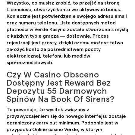
Wszystko, co musisz zrobić, to przejść na stronę
Licencioso, utworzyć konto we aktywować bonus.
Konieczne jest potwierdzenie swojego adresu email
oraz numeru telefonu. Lista dostępnych metod
płatności w Verde Kasyno została stworzona z myślą
o każdym typie gracza — dosłownie. Proces
rejestracji jest prosty, dzięki czemu możesz łatwo
założyć konto za pośrednictwem poczty
elektronicznej, telefonu lub mediów
społecznościowych.
Czy W Casino Obsceno
Dostępny Jest Reward Bez
Depozytu 55 Darmowych
Spinów Na Book Of Sirens?
To powoduje, że wysiłek związany z
przyzwyczajeniem się do nowego interfejsu zostaje
ograniczony carry out minimum. Podobnie jest w
przypadku Online casino Verde, w którym