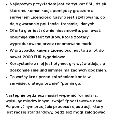
Najlepszym przykładem jest certyfikat SSL, dzięki
któremu komunikacja pomiędzy graczem a
serwerem Licencioso Kasyno jest szyfrowana, co
daje gwarancję poufności transmisji danych.
Oferta gier jest równie niesamowita, ponieważ
obejmuje kilkaset tytułów, które zostały
wyprodukowane przez renomowane marki.
W przypadku kasyna Licencioso jest to zwrot do
nawet 2000 EUR tygodniowo.
Korzystanie z niej jest płynne, gry wyświetlają się
doskonale i nie und nimmer ma żadnych opóźnień.
To ważny krok przed założeniem konta w
serwisie, dlatego też nie” “pomiń go.
Następnie będziesz musiał wypełnić formularz,
wpisując między innymi swoje” “podstawowe dane.
Po pomyślnym przejściu procesu rejestracji, który
jest raczej standardowy, będziesz mógł zalogować