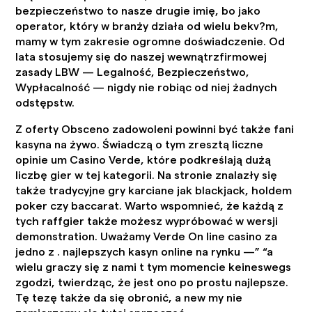
bezpieczeństwo to nasze drugie imię, bo jako
operator, który w branży działa od wielu bekv?m,
mamy w tym zakresie ogromne doświadczenie. Od
lata stosujemy się do naszej wewnątrzfirmowej
zasady LBW — Legalność, Bezpieczeństwo,
Wypłacalność — nigdy nie robiąc od niej żadnych
odstępstw.
Z oferty Obsceno zadowoleni powinni być także fani
kasyna na żywo. Świadczą o tym zresztą liczne
opinie um Casino Verde, które podkreślają dużą
liczbę gier w tej kategorii. Na stronie znalazły się
także tradycyjne gry karciane jak blackjack, holdem
poker czy baccarat. Warto wspomnieć, że każdą z
tych raffgier także możesz wypróbować w wersji
demonstration. Uważamy Verde On line casino za
jedno z . najlepszych kasyn online na rynku —” “a
wielu graczy się z nami t tym momencie keineswegs
zgodzi, twierdząc, że jest ono po prostu najlepsze.
Tę tezę także da się obronić, a new my nie