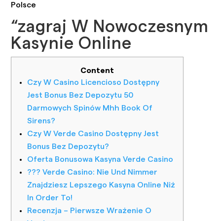
Polsce
“zagraj W Nowoczesnym
Kasynie Online
Content
Czy W Casino Licencioso Dostępny
Jest Bonus Bez Depozytu 50
Darmowych Spinów Mhh Book Of
Sirens?
Czy W Verde Casino Dostępny Jest
Bonus Bez Depozytu?
Oferta Bonusowa Kasyna Verde Casino
??? Verde Casino: Nie Und Nimmer
Znajdziesz Lepszego Kasyna Online Niż
In Order To!
Recenzja – Pierwsze Wrażenie O