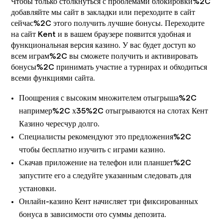
Чтобы только столкнуться с проблемами блокировки%2C
добавляйте мы сайт в закладки или переходите в сайт
сейчас%2C этого получить лучшие бонусы. Переходите
на сайт Kent и в вашем браузере появится удобная и
функциональная версия казино. У вас будет доступ ко
всем играм%2C вы сможете получить и активировать
бонусы%2C принимать участие а турнирах и обходиться
всеми функциями сайта.
Поощрения с высоким множителем отыгрыша%2C
например%2C х35%2C отыгрываются на слотах Кент
Казино чересчур долго.
Специалисты рекомендуют это предложения%2C
чтобы бесплатно изучить с играми казино.
Скачав приложение на телефон или планшет%2C
запустите его а следуйте указанным следовать для
установки.
Онлайн-казино Кент начисляет три фиксированных
бонуса в зависимости ото суммы депозита.