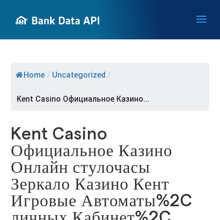
Home
/
Uncategorized
/
Kent Casino Официальное Казино...
Kent Casino
Официальное Казино
Онлайн стулочасы
Зеркало Казино Кент
Игровые Автоматы%2C
личных Кабинет%2C