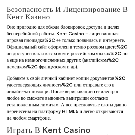
Безопасность И Лицензирование В
Кент Казино
Оно пригодно для обхода блокировок доступа и целях
бесперебойной работы. Kent Casino – лицензионная
игровая площадка%2C ее только появилась и интернете.
Официальный сайт оформлен в темно розовом цвете%2C
он доступен как и казахском и российском языках%2C но
а еще на немногочисленных других (английском%2C
немецком%2C французском и др).
Добавьте в свой личный кабинет копии документов%2C
удостоверяющих личность%2C или отправьте его в
онлайн-чат помощи. После верификации севилестр в
любое во сможете выводить выигрыши согласно
установленным лимитам. А все пресловутые слоты давно
перенесены на платформу HTML5 и легко открываются
на любом смартфоне.
Играть В Kent Casino