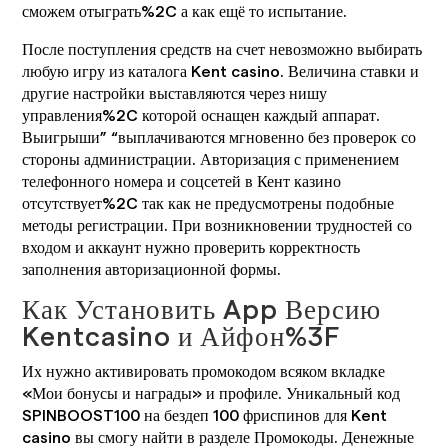
сможем отыграть%2C а как ещё то испытание.
После поступления средств на счет невозможно выбирать
любую игру из каталога Kent casino. Величина ставки и
другие настройки выставляются через нишу
управления%2C которой оснащен каждый аппарат.
Выигрыши” “выплачиваются мгновенно без проверок со
стороны администрации. Авторизация с применением
телефонного номера и соцсетей в Кент казино
отсутствует%2C так как не предусмотрены подобные
методы регистрации. При возникновении трудностей со
входом и аккаунт нужно проверить корректность
заполнения авторизационной формы.
Как Установить App Версию
Kentcasino и Айфон%3F
Их нужно активировать промокодом всяком вкладке
«Мои бонусы и награды» и профиле. Уникальный код
SPINBOOST100 на бездеп 100 фриспинов для Kent
casino вы смогу найти в разделе Промокоды. Денежные