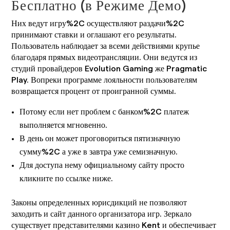
Бесплатно (в Режиме Демо)
Них ведут игру%2C осуществляют раздачи%2C
принимают ставки и оглашают его результаты.
Пользователь наблюдает за всеми действиями крупье
благодаря прямых видеотрансляции. Они ведутся из
студий провайдеров Evolution Gaming же Pragmatic
Play. Вопреки программе лояльности пользователям
возвращается процент от проигранной суммы.
Потому если нет проблем с банком%2C платеж
выполняется мгновенно.
В день он может проговориться пятизначную
сумму%2C а уже в завтра уже семизначную.
Для доступа нему официальному сайту просто
кликните по ссылке ниже.
Законы определенных юрисдикций не позволяют
заходить и сайт данного организатора игр. Зеркало
существует представителями казино Kent и обеспечивает