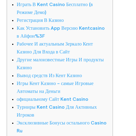
Играть В Kent Casino Бесплатно (в
Режиме Демо)
Регистрация В Казино
Как Установить App Версию Kentcasino
в Айфон%3F
Рабочее И актуальным Зеркало Кент
Казино Для Входа в Сайт
Другие малоизвестные Игры И продукты
Казино
Вывод средств Из Кент Казино
Игры Кент Казино – самые Игровые
Автоматы на Деньги
официальному Сайт Kent Casino
Турниры Kent Casino Для Активных
Игроков
Эксклюзивные Бонусы остального Casino
Ru