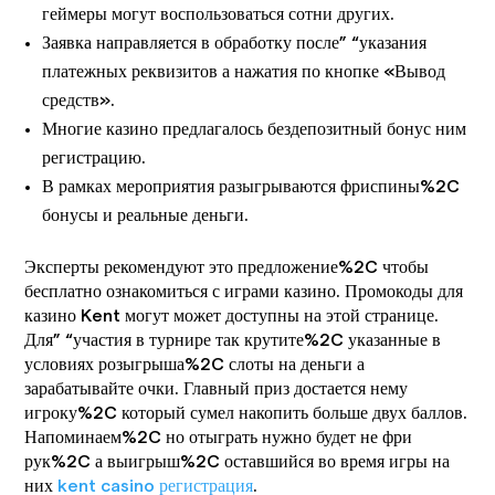
геймеры могут воспользоваться сотни других.
Заявка направляется в обработку после” “указания
платежных реквизитов а нажатия по кнопке «Вывод
средств».
Многие казино предлагалось бездепозитный бонус ним
регистрацию.
В рамках мероприятия разыгрываются фриспины%2C
бонусы и реальные деньги.
Эксперты рекомендуют это предложение%2C чтобы
бесплатно ознакомиться с играми казино. Промокоды для
казино Kent могут может доступны на этой странице.
Для” “участия в турнире так крутите%2C указанные в
условиях розыгрыша%2C слоты на деньги а
зарабатывайте очки. Главный приз достается нему
игроку%2C который сумел накопить больше двух баллов.
Напоминаем%2C но отыграть нужно будет не фри
рук%2C а выигрыш%2C оставшийся во время игры на
них
kent casino регистрация
.