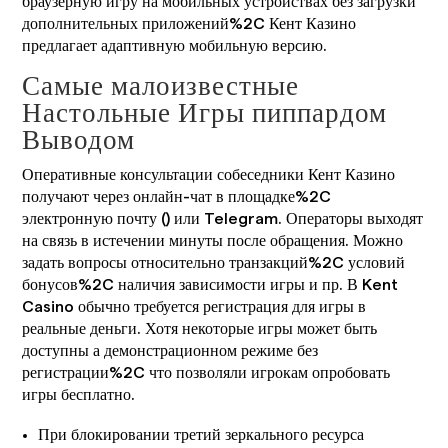
браузерную игру на мобильных устройствах без загрузки
дополнительных приложений%2C Кент Казино
предлагает адаптивную мобильную версию.
Самые малоизвестные
Настольные Игры пиппардом
Выводом
Оперативные консультации собеседники Кент Казино
получают через онлайн-чат в площадке%2C
электронную почту () или Telegram. Операторы выходят
на связь в истечении минуты после обращения. Можно
задать вопросы относительно транзакций%2C условий
бонусов%2C наличия зависимости игры и пр. В Kent
Casino обычно требуется регистрация для игры в
реальные деньги. Хотя некоторые игры может быть
доступны а демонстрационном режиме без
регистрации%2C что позволяли игрокам опробовать
игры бесплатно.
При блокировании третий зеркального ресурса