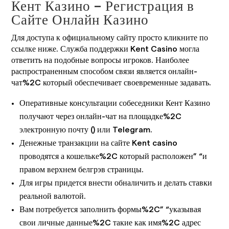
Кент Казино – Регистрация в
Сайте Онлайн Казино
Для доступа к официальному сайту просто кликните по
ссылке ниже. Служба поддержки Kent Casino могла
ответить на подобные вопросы игроков. Наиболее
распространенным способом связи является онлайн-
чат%2C который обеспечивает своевременные задавать.
Оперативные консультации собеседники Кент Казино
получают через онлайн-чат на площадке%2C
электронную почту () или Telegram.
Денежные транзакции на сайте Kent casino
проводятся а кошельке%2C который расположен” “и
правом верхнем белгрэв страницы.
Для игры придется внести обналичить и делать ставки
реальной валютой.
Вам потребуется заполнить формы%2C” “указывая
свои личные данные%2C такие как имя%2C адрес