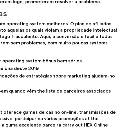
deram logo, prometeram resolver u problema.
as
m operating system melhores. O plan de afiliados
to aquelas os quais violam a propriedade intelectual
ego fraudulento. Aqui, a conversão é fácil e todos
orrem sem problemas, com muito poucas systems
r operating system bônus bem sérios.
celona deste 2019.
endações de estratégias sobre marketing ajudam-no
ebem quando vêm the lista de parceiros associados
et oferece games de casino on-line, transmissões de
ssível participar na várias promoções at the
 alguma excelente parceira carry out HEX Online