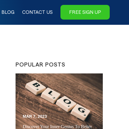
BLOG
CONTACT US
FREE SIGN UP
POPULAR POSTS
MAR 7, 2023
Discover Your Inner Genius To Better