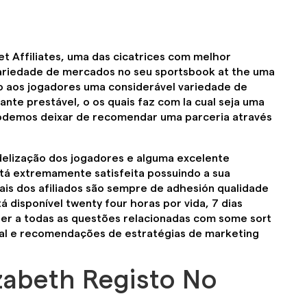
t Affiliates, uma das cicatrices com melhor
ariedade de mercados no seu sportsbook at the uma
o aos jogadores uma considerável variedade de
ante prestável, o os quais faz com la cual seja uma
podemos deixar de recomendar uma parceria através
delização dos jogadores e alguma excelente
tá extremamente satisfeita possuindo a sua
is dos afiliados são sempre de adhesión qualidade
 disponível twenty four horas por vida, 7 dias
er a todas as questões relacionadas com some sort
real e recomendações de estratégias de marketing
izabeth Registo No