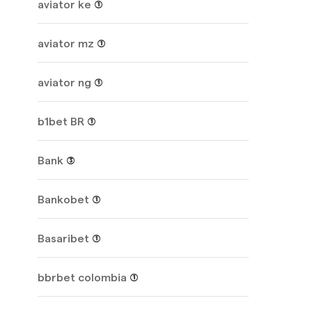
aviator ke
(1)
aviator mz
(1)
aviator ng
(1)
b1bet BR
(1)
Bank
(3)
Bankobet
(1)
Basaribet
(1)
bbrbet colombia
(1)