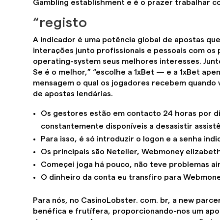
Gambling establishment e é o prazer trabalhar co
“registo
A indicador é uma potência global de apostas q
interações junto profissionais e pessoais com os
operating-system seus melhores interesses. Jun
Se é o melhor,” “escolhe a 1xBet — e a 1xBet ape
mensagem o qual os jogadores recebem quando vê
de apostas lendárias.
Os gestores estão em contacto 24 horas por d
constantemente disponíveis a desasistir assist
Para isso, é só introduzir o logon e a senha ind
Os principais são Neteller, Webmoney elizabeth 
Começei joga há pouco, não teve problemas ai
O dinheiro da conta eu transfiro para Webmoney
Para nós, no CasinoLobster. com. br, a new parce
benéfica e frutífera, proporcionando-nos um apoi