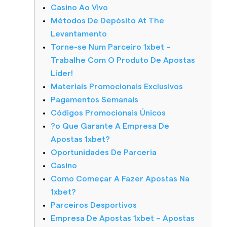
Casino Ao Vivo
Métodos De Depósito At The
Levantamento
Torne-se Num Parceiro 1xbet –
Trabalhe Com O Produto De Apostas
Líder!
Materiais Promocionais Exclusivos
Pagamentos Semanais
Códigos Promocionais Únicos
?o Que Garante A Empresa De
Apostas 1xbet?
Oportunidades De Parceria
Casino
Como Começar A Fazer Apostas Na
1xbet?
Parceiros Desportivos
Empresa De Apostas 1xbet – Apostas