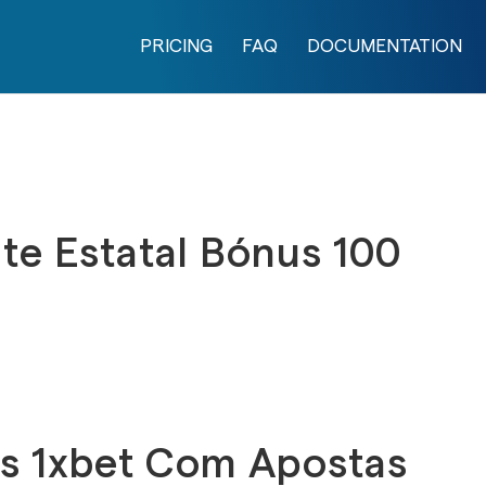
PRICING
FAQ
DOCUMENTATION
ite Estatal Bónus 100
s 1xbet Com Apostas