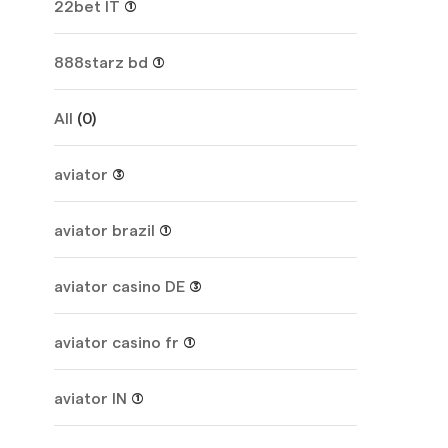
22bet IT
(1)
888starz bd
(1)
All
(0)
aviator
(3)
aviator brazil
(1)
aviator casino DE
(3)
aviator casino fr
(1)
aviator IN
(1)