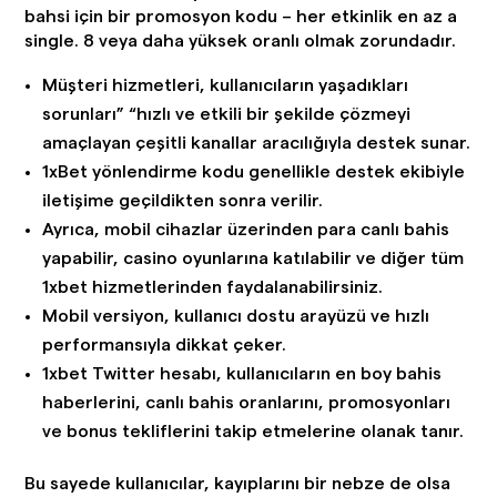
bahsi için bir promosyon kodu – her etkinlik en az a
single. 8 veya daha yüksek oranlı olmak zorundadır.
Müşteri hizmetleri, kullanıcıların yaşadıkları
sorunları” “hızlı ve etkili bir şekilde çözmeyi
amaçlayan çeşitli kanallar aracılığıyla destek sunar.
1xBet yönlendirme kodu genellikle destek ekibiyle
iletişime geçildikten sonra verilir.
Ayrıca, mobil cihazlar üzerinden para canlı bahis
yapabilir, casino oyunlarına katılabilir ve diğer tüm
1xbet hizmetlerinden faydalanabilirsiniz.
Mobil versiyon, kullanıcı dostu arayüzü ve hızlı
performansıyla dikkat çeker.
1xbet Twitter hesabı, kullanıcıların en boy bahis
haberlerini, canlı bahis oranlarını, promosyonları
ve bonus tekliflerini takip etmelerine olanak tanır.
Bu sayede kullanıcılar, kayıplarını bir nebze de olsa