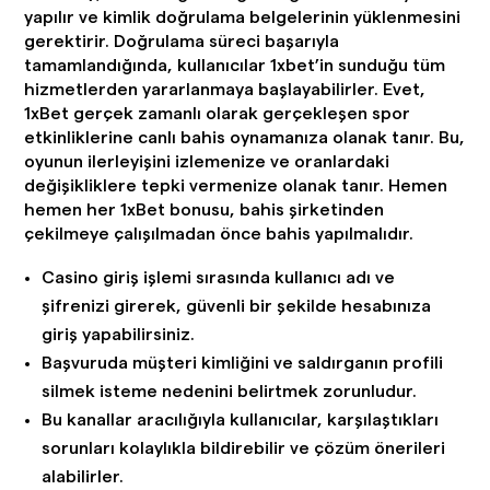
yapılır ve kimlik doğrulama belgelerinin yüklenmesini
gerektirir. Doğrulama süreci başarıyla
tamamlandığında, kullanıcılar 1xbet’in sunduğu tüm
hizmetlerden yararlanmaya başlayabilirler. Evet,
1xBet gerçek zamanlı olarak gerçekleşen spor
etkinliklerine canlı bahis oynamanıza olanak tanır. Bu,
oyunun ilerleyişini izlemenize ve oranlardaki
değişikliklere tepki vermenize olanak tanır. Hemen
hemen her 1xBet bonusu, bahis şirketinden
çekilmeye çalışılmadan önce bahis yapılmalıdır.
Casino giriş işlemi sırasında kullanıcı adı ve
şifrenizi girerek, güvenli bir şekilde hesabınıza
giriş yapabilirsiniz.
Başvuruda müşteri kimliğini ve saldırganın profili
silmek isteme nedenini belirtmek zorunludur.
Bu kanallar aracılığıyla kullanıcılar, karşılaştıkları
sorunları kolaylıkla bildirebilir ve çözüm önerileri
alabilirler.