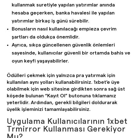
kullanmak suretiyle yapılan yatırımlar anında
hesaba geçerken, banka havalesi ile yapılan
yatırımlar birkaç iş günü sürebilir.
Bonusların nasıl kullanılacağı empieza çevrim
şartları da oldukça önemlidir.
Ayrıca, sıkça güncellenen güvenlik önlemleri
sayesinde, kullanıcılar güvenli bir ortamda bahis ve
oyun keyfi yaşayabilirler.
Ödülleri çekmek için yalnızca pra yatırmak için
kullanılan aynı yolları kullanabilirsiniz. 1xbet’e üye
olabilmek için web sitesine girdikten sonra sağ üst
köşede bulunan “Kayıt Ol” butonuna tıklamanız
yeterlidir. Ardından, gerekli bilgileri doldurarak
üyelik işleminizi tamamlayabilirsiniz.
Uygulama Kullanıcılarının 1xbet
Trmirror Kullanması Gerekiyor
Mu?