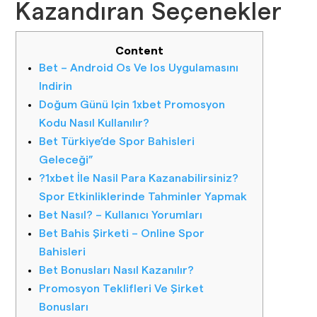
Kazandıran Seçenekler
Content
Bet – Android Os Ve Ios Uygulamasını
Indirin
Doğum Günü Için 1xbet Promosyon
Kodu Nasıl Kullanılır?
Bet Türkiye’de Spor Bahisleri
Geleceği”
?1xbet İle Nasil Para Kazanabi̇li̇rsi̇ni̇z?
Spor Etki̇nli̇kleri̇nde Tahmi̇nler Yapmak
Bet Nasıl? – Kullanıcı Yorumları
Bet Bahis Şirketi – Online Spor
Bahisleri
Bet Bonusları Nasıl Kazanılır?
Promosyon Teklifleri Ve Şirket
Bonusları