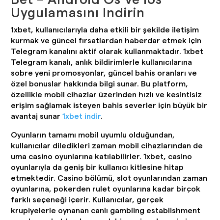
Uygulamasını Indirin
1xbet, kullanıcılarıyla daha etkili bir şekilde iletişim
kurmak ve güncel fırsatlardan haberdar etmek için
Telegram kanalını aktif olarak kullanmaktadır. 1xbet
Telegram kanalı, anlık bildirimlerle kullanıcılarına
sobre yeni promosyonlar, güncel bahis oranları ve
özel bonuslar hakkında bilgi sunar. Bu platform,
özellikle mobil cihazlar üzerinden hızlı ve kesintisiz
erişim sağlamak isteyen bahis severler için büyük bir
avantaj sunar
1xbet indir
.
Oyunların tamamı mobil uyumlu olduğundan,
kullanıcılar diledikleri zaman mobil cihazlarından de
uma casino oyunlarına katılabilirler. 1xbet, casino
oyunlarıyla da geniş bir kullanıcı kitlesine hitap
etmektedir. Casino bölümü, slot oyunlarından zaman
oyunlarına, pokerden rulet oyunlarına kadar birçok
farklı seçeneği içerir. Kullanıcılar, gerçek
krupiyelerle oynanan canlı gambling establishment