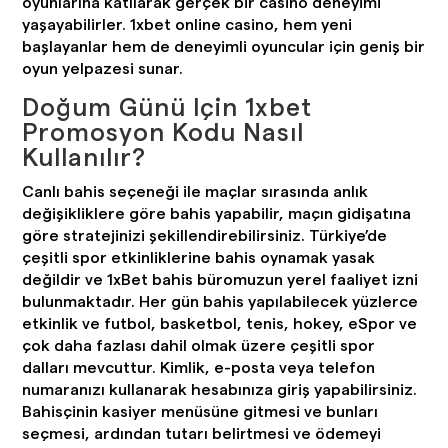
oyunlarına katılarak gerçek bir casino deneyimi
yaşayabilirler. 1xbet online casino, hem yeni
başlayanlar hem de deneyimli oyuncular için geniş bir
oyun yelpazesi sunar.
Doğum Günü Için 1xbet
Promosyon Kodu Nasıl
Kullanılır?
Canlı bahis seçeneği ile maçlar sırasında anlık
değişikliklere göre bahis yapabilir, maçın gidişatına
göre stratejinizi şekillendirebilirsiniz. Türkiye’de
çeşitli spor etkinliklerine bahis oynamak yasak
değildir ve 1xBet bahis büromuzun yerel faaliyet izni
bulunmaktadır. Her gün bahis yapılabilecek yüzlerce
etkinlik ve futbol, ​​basketbol, ​​tenis, hokey, eSpor ve
çok daha fazlası dahil olmak üzere çeşitli spor
dalları mevcuttur. Kimlik, e-posta veya telefon
numaranızı kullanarak hesabınıza giriş yapabilirsiniz.
Bahisçinin kasiyer menüsüne gitmesi ve bunları
seçmesi, ardından tutarı belirtmesi ve ödemeyi