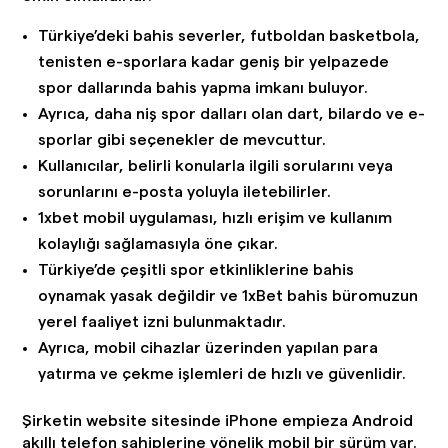
Türkiye’deki bahis severler, futboldan basketbola,
tenisten e-sporlara kadar geniş bir yelpazede
spor dallarında bahis yapma imkanı buluyor.
Ayrıca, daha niş spor dalları olan dart, bilardo ve e-
sporlar gibi seçenekler de mevcuttur.
Kullanıcılar, belirli konularla ilgili sorularını veya
sorunlarını e-posta yoluyla iletebilirler.
1xbet mobil uygulaması, hızlı erişim ve kullanım
kolaylığı sağlamasıyla öne çıkar.
Türkiye’de çeşitli spor etkinliklerine bahis
oynamak yasak değildir ve 1xBet bahis büromuzun
yerel faaliyet izni bulunmaktadır.
Ayrıca, mobil cihazlar üzerinden yapılan para
yatırma ve çekme işlemleri de hızlı ve güvenlidir.
Şirketin website sitesinde iPhone empieza Android
akıllı telefon sahiplerine yönelik mobil bir sürüm var.