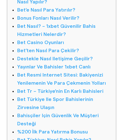
Nasıl Yapılır?
Bet’e Nasıl Para Yatırılır?
Bonus Fonları Nasıl Verilir?
Bet Nasıl? – 1xbet Güvenilir Bahis
Hizmetleri Nelerdir?
Bet Casino Oyunları
Bet’ten Nasıl Para Çekilir?
Destekle Nasıl Iletişime Geçilir?
Yayınlar Ve Bahisler 1xbet Canlı
Bet Resmi Internet Sitesi: Bakiyenizi
Yenilemenin Ve Para Çekmenin Yolları
Bet Tr – Türkiye’nin En Karlı Bahisleri
Bet Türkiye Ile Spor Bahislerinin
Zirvesine Ulaşın
Bahisçiler Için Güvenlik Ve Müşteri
Desteği
%200 İlk Para Yatırma Bonusu