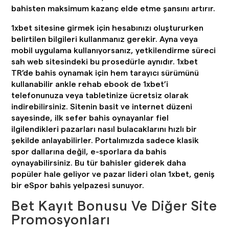
bahisten maksimum kazanç elde etme şansını artırır.
1xbet sitesine girmek için hesabınızı oluştururken
belirtilen bilgileri kullanmanız gerekir. Ayna veya
mobil uygulama kullanıyorsanız, yetkilendirme süreci
sah web sitesindeki bu prosedürle aynıdır. 1xbet
TR’de bahis oynamak için hem tarayıcı sürümünü
kullanabilir ankle rehab ebook de 1xbet’i
telefonunuza veya tabletinize ücretsiz olarak
indirebilirsiniz. Sitenin basit ve internet düzeni
sayesinde, ilk sefer bahis oynayanlar fiel
ilgilendikleri pazarları nasıl bulacaklarını hızlı bir
şekilde anlayabilirler. Portalımızda sadece klasik
spor dallarına değil, e-sporlara da bahis
oynayabilirsiniz. Bu tür bahisler giderek daha
popüler hale geliyor ve pazar lideri olan 1xbet, geniş
bir eSpor bahis yelpazesi sunuyor.
Bet Kayıt Bonusu Ve Diğer Site
Promosyonları