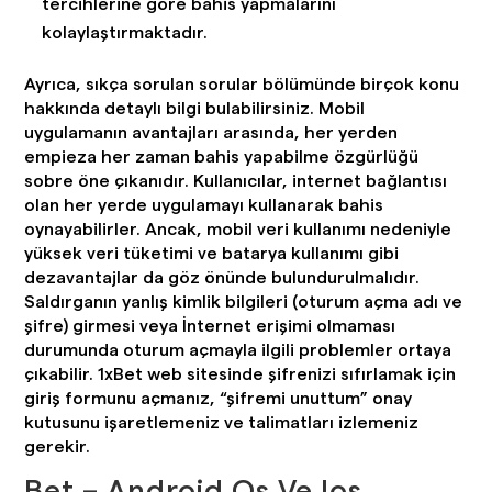
tercihlerine göre bahis yapmalarını
kolaylaştırmaktadır.
Ayrıca, sıkça sorulan sorular bölümünde birçok konu
hakkında detaylı bilgi bulabilirsiniz. Mobil
uygulamanın avantajları arasında, her yerden
empieza her zaman bahis yapabilme özgürlüğü
sobre öne çıkanıdır. Kullanıcılar, internet bağlantısı
olan her yerde uygulamayı kullanarak bahis
oynayabilirler. Ancak, mobil veri kullanımı nedeniyle
yüksek veri tüketimi ve batarya kullanımı gibi
dezavantajlar da göz önünde bulundurulmalıdır.
Saldırganın yanlış kimlik bilgileri (oturum açma adı ve
şifre) girmesi veya İnternet erişimi olmaması
durumunda oturum açmayla ilgili problemler ortaya
çıkabilir. 1xBet web sitesinde şifrenizi sıfırlamak için
giriş formunu açmanız, “şifremi unuttum” onay
kutusunu işaretlemeniz ve talimatları izlemeniz
gerekir.
Bet – Android Os Ve Ios