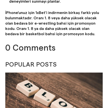
deneyimleri sunmayı planlar.
İPhone’unuz için 1xBet’i indirmenin birkaç farklı yolu
bulunmaktadır. Oranı 1. 8 veya daha yüksek olacak
olan bedava bir e-wrestling bahsi için promosyon
kodu. Oranı 1. 8 ya da daha yüksek olacak olan
bedava bir basketbol bahsi için promosyon kodu.
0 Comments
POPULAR POSTS