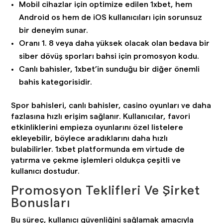
Mobil cihazlar için optimize edilen 1xbet, hem
Android os hem de iOS kullanıcıları için sorunsuz
bir deneyim sunar.
Oranı 1. 8 veya daha yüksek olacak olan bedava bir
siber dövüş sporları bahsi için promosyon kodu.
Canlı bahisler, 1xbet’in sunduğu bir diğer önemli
bahis kategorisidir.
Spor bahisleri, canlı bahisler, casino oyunları ve daha
fazlasına hızlı erişim sağlanır. Kullanıcılar, favori
etkinliklerini empieza oyunlarını özel listelere
ekleyebilir, böylece aradıklarını daha hızlı
bulabilirler. 1xbet platformunda em virtude de
yatırma ve çekme işlemleri oldukça çeşitli ve
kullanıcı dostudur.
Promosyon Teklifleri Ve Şirket
Bonusları
Bu süreç, kullanıcı güvenliğini sağlamak amacıyla