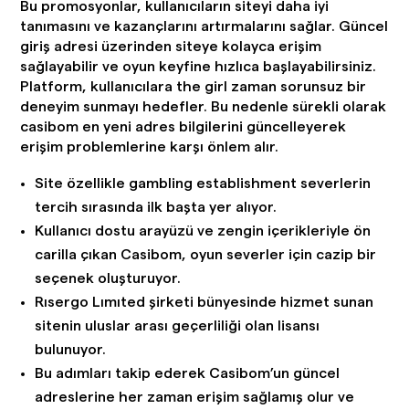
Bu promosyonlar, kullanıcıların siteyi daha iyi
tanımasını ve kazançlarını artırmalarını sağlar. Güncel
giriş adresi üzerinden siteye kolayca erişim
sağlayabilir ve oyun keyfine hızlıca başlayabilirsiniz.
Platform, kullanıcılara the girl zaman sorunsuz bir
deneyim sunmayı hedefler. Bu nedenle sürekli olarak
casibom en yeni adres bilgilerini güncelleyerek
erişim problemlerine karşı önlem alır.
Site özellikle gambling establishment severlerin
tercih sırasında ilk başta yer alıyor.
Kullanıcı dostu arayüzü ve zengin içerikleriyle ön
carilla çıkan Casibom, oyun severler için cazip bir
seçenek oluşturuyor.
Rısergo Lımıted şirketi bünyesinde hizmet sunan
sitenin uluslar arası geçerliliği olan lisansı
bulunuyor.
Bu adımları takip ederek Casibom’un güncel
adreslerine her zaman erişim sağlamış olur ve