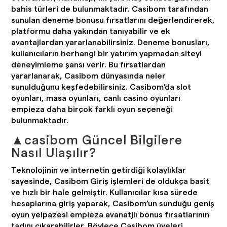
bahis türleri de bulunmaktadır. Casibom tarafından
sunulan deneme bonusu fırsatlarını değerlendirerek,
platformu daha yakından tanıyabilir ve ek
avantajlardan yararlanabilirsiniz. Deneme bonusları,
kullanıcıların herhangi bir yatırım yapmadan siteyi
deneyimleme şansı verir. Bu fırsatlardan
yararlanarak, Casibom dünyasında neler
sunulduğunu keşfedebilirsiniz. Casibom’da slot
oyunları, masa oyunları, canlı casino oyunları
empieza daha birçok farklı oyun seçeneği
bulunmaktadır.
▲casibom Güncel Bilgilere
Nasıl Ulaşılır?
Teknolojinin ve internetin getirdiği kolaylıklar
sayesinde, Casibom Giriş işlemleri de oldukça basit
ve hızlı bir hale gelmiştir. Kullanıcılar kısa sürede
hesaplarına giriş yaparak, Casibom’un sunduğu geniş
oyun yelpazesi empieza avanatjlı bonus fırsatlarının
tadını çıkarabilirler. Böylece Casibom üyeleri,