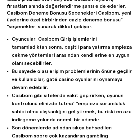
fırsatları anında değerlendirme şansı elde ederler.
Casibom Deneme Bonusu Seçenekleri Casibom, yeni
üyelerine özel birbirinden cazip deneme bonusu”
“seçenekleri sunarak dikkat çekiyor.
Oyuncular, Casibom Giriş işlemlerini
tamamladıktan sonra, çeşitli para yatırma empieza
çekme yöntemleri arasından kendilerine en uygun
olanı seçebilirler.
Bu sayede olası erişim problemlerinin önüne geçilir
ve kullanıcılar, gaté casino oyunlarını oynamaya
devam edebilir.
Casibom gibi sitelerde vakit geçirirken, oyunun
kontrolünü elinizde tutma” “empieza sorumluluk
sahibi olma alışkanlığını geliştirmek, bu riski en aza
indirgeme yolunda önemli bir adımdır.
Son dönemlerde adından sıkça bahsedilen
Casibom sobre çok kazandıran gambling