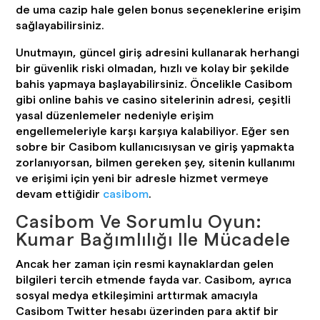
de uma cazip hale gelen bonus seçeneklerine erişim
sağlayabilirsiniz.
Unutmayın, güncel giriş adresini kullanarak herhangi
bir güvenlik riski olmadan, hızlı ve kolay bir şekilde
bahis yapmaya başlayabilirsiniz. Öncelikle Casibom
gibi online bahis ve casino sitelerinin adresi, çeşitli
yasal düzenlemeler nedeniyle erişim
engellemeleriyle karşı karşıya kalabiliyor. Eğer sen
sobre bir Casibom kullanıcısıysan ve giriş yapmakta
zorlanıyorsan, bilmen gereken şey, sitenin kullanımı
ve erişimi için yeni bir adresle hizmet vermeye
devam ettiğidir
casibom
.
Casibom Ve Sorumlu Oyun:
Kumar Bağımlılığı Ile Mücadele
Ancak her zaman için resmi kaynaklardan gelen
bilgileri tercih etmende fayda var. Casibom, ayrıca
sosyal medya etkileşimini arttırmak amacıyla
Casibom Twitter hesabı üzerinden para aktif bir