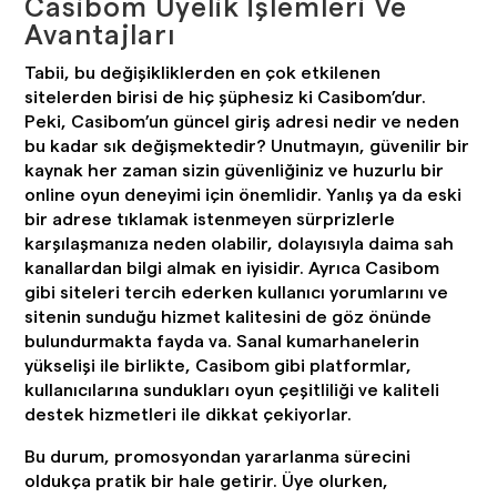
Casibom Üyelik İşlemleri Ve
Avantajları
Tabii, bu değişikliklerden en çok etkilenen
sitelerden birisi de hiç şüphesiz ki Casibom’dur.
Peki, Casibom’un güncel giriş adresi nedir ve neden
bu kadar sık değişmektedir? Unutmayın, güvenilir bir
kaynak her zaman sizin güvenliğiniz ve huzurlu bir
online oyun deneyimi için önemlidir. Yanlış ya da eski
bir adrese tıklamak istenmeyen sürprizlerle
karşılaşmanıza neden olabilir, dolayısıyla daima sah
kanallardan bilgi almak en iyisidir. Ayrıca Casibom
gibi siteleri tercih ederken kullanıcı yorumlarını ve
sitenin sunduğu hizmet kalitesini de göz önünde
bulundurmakta fayda va. Sanal kumarhanelerin
yükselişi ile birlikte, Casibom gibi platformlar,
kullanıcılarına sundukları oyun çeşitliliği ve kaliteli
destek hizmetleri ile dikkat çekiyorlar.
Bu durum, promosyondan yararlanma sürecini
oldukça pratik bir hale getirir. Üye olurken,