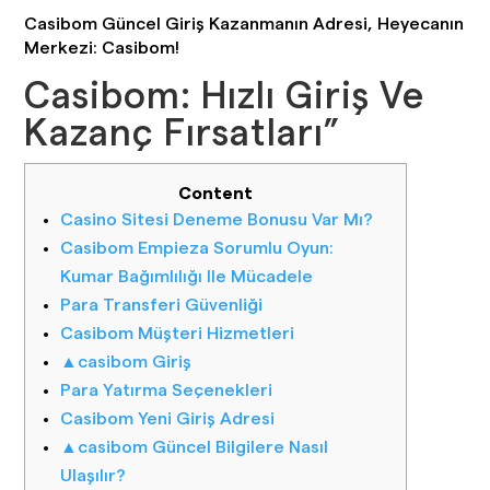
Casibom Güncel Giriş Kazanmanın Adresi, Heyecanın
Merkezi: Casibom!
Casibom: Hızlı Giriş Ve
Kazanç Fırsatları”
Content
Casino Sitesi Deneme Bonusu Var Mı?
Casibom Empieza Sorumlu Oyun:
Kumar Bağımlılığı Ile Mücadele
Para Transferi Güvenliği
Casibom Müşteri Hizmetleri
▲casibom Giriş
Para Yatırma Seçenekleri
Casibom Yeni Giriş Adresi
▲casibom Güncel Bilgilere Nasıl
Ulaşılır?