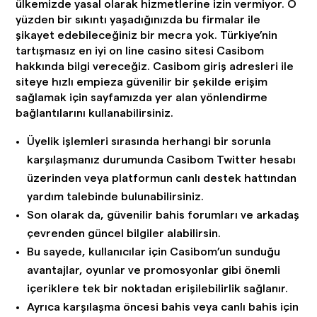
ülkemizde yasal olarak hizmetlerine izin vermiyor. O
yüzden bir sıkıntı yaşadığınızda bu firmalar ile
şikayet edebileceğiniz bir mecra yok. Türkiye’nin
tartışmasız en iyi on line casino sitesi Casibom
hakkında bilgi vereceğiz. Casibom giriş adresleri ile
siteye hızlı empieza güvenilir bir şekilde erişim
sağlamak için sayfamızda yer alan yönlendirme
bağlantılarını kullanabilirsiniz.
Üyelik işlemleri sırasında herhangi bir sorunla
karşılaşmanız durumunda Casibom Twitter hesabı
üzerinden veya platformun canlı destek hattından
yardım talebinde bulunabilirsiniz.
Son olarak da, güvenilir bahis forumları ve arkadaş
çevrenden güncel bilgiler alabilirsin.
Bu sayede, kullanıcılar için Casibom’un sunduğu
avantajlar, oyunlar ve promosyonlar gibi önemli
içeriklere tek bir noktadan erişilebilirlik sağlanır.
Ayrıca karşılaşma öncesi bahis veya canlı bahis için