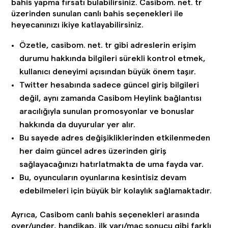
bahis yapma fırsatı bulabilirsiniz. Casibom. net. tr
üzerinden sunulan canlı bahis seçenekleri ile
heyecanınızı ikiye katlayabilirsiniz.
Özetle, casibom. net. tr gibi adreslerin erişim
durumu hakkında bilgileri sürekli kontrol etmek,
kullanıcı deneyimi açısından büyük önem taşır.
Twitter hesabında sadece güncel giriş bilgileri
değil, aynı zamanda Casibom Heylink bağlantısı
aracılığıyla sunulan promosyonlar ve bonuslar
hakkında da duyurular yer alır.
Bu sayede adres değişikliklerinden etkilenmeden
her daim güncel adres üzerinden giriş
sağlayacağınızı hatırlatmakta de uma fayda var.
Bu, oyuncuların oyunlarına kesintisiz devam
edebilmeleri için büyük bir kolaylık sağlamaktadır.
Ayrıca, Casibom canlı bahis seçenekleri arasında
over/under, handikap, ilk yarı/maç sonucu gibi farklı