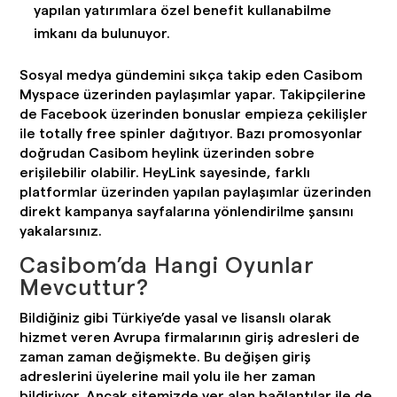
yapılan yatırımlara özel benefit kullanabilme
imkanı da bulunuyor.
Sosyal medya gündemini sıkça takip eden Casibom
Myspace üzerinden paylaşımlar yapar. Takipçilerine
de Facebook üzerinden bonuslar empieza çekilişler
ile totally free spinler dağıtıyor. Bazı promosyonlar
doğrudan Casibom heylink üzerinden sobre
erişilebilir olabilir. HeyLink sayesinde, farklı
platformlar üzerinden yapılan paylaşımlar üzerinden
direkt kampanya sayfalarına yönlendirilme şansını
yakalarsınız.
Casibom’da Hangi Oyunlar
Mevcuttur?
Bildiğiniz gibi Türkiye’de yasal ve lisanslı olarak
hizmet veren Avrupa firmalarının giriş adresleri de
zaman zaman değişmekte. Bu değişen giriş
adreslerini üyelerine mail yolu ile her zaman
bildiriyor. Ancak sitemizde yer alan bağlantılar ile de