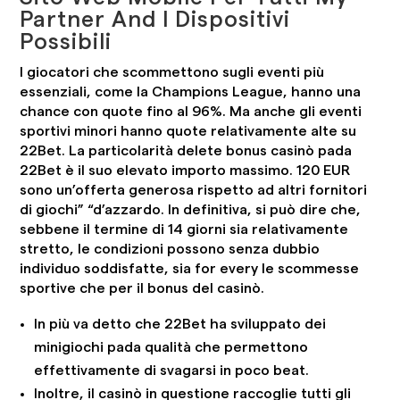
Partner And I Dispositivi
Possibili
I giocatori che scommettono sugli eventi più
essenziali, come la Champions League, hanno una
chance con quote fino al 96%. Ma anche gli eventi
sportivi minori hanno quote relativamente alte su
22Bet. La particolarità delete bonus casinò pada
22Bet è il suo elevato importo massimo. 120 EUR
sono un’offerta generosa rispetto ad altri fornitori
di giochi” “d’azzardo. In definitiva, si può dire che,
sebbene il termine di 14 giorni sia relativamente
stretto, le condizioni possono senza dubbio
individuo soddisfatte, sia for every le scommesse
sportive che per il bonus del casinò.
In più va detto che 22Bet ha sviluppato dei
minigiochi pada qualità che permettono
effettivamente di svagarsi in poco beat.
Inoltre, il casinò in questione raccoglie tutti gli