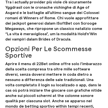
Tra i actually provider più viole c’è sicuramente
Yggdrasil con le cronache vichinghe di Age of
Asgard e le battaglie all’ultimo sangue dei Colossei
romani di Winners of Rome. Chi vuole approfittare
dei jackpot generosi dalam iSoftBet con Scrooge
Megaways, che ripropone un classico natalizio come
“La vita è meravigliosa”, um la modalità Hold’n’Win
dei vampiri dalam Brides of Dracula.
Opzioni Per Le Scommesse
Sportive
Aprire il menu di 22Bet online offre solo l’imbarazzo
della scelta compresa tra oltre mille software
diversi, senza doversi mettere in coda dietro a
nessuno a differenza delle sale tradizionali. Una
volta completato il login su localizado o app, dans le
cas où potrà iniziare the giocare con grafiche nitide
anche sui piccoli schermi at the colonne sonore
qualità per ciascuna slot. Anche se apparso nel
mondo de betting sportivo within tempi recenti,