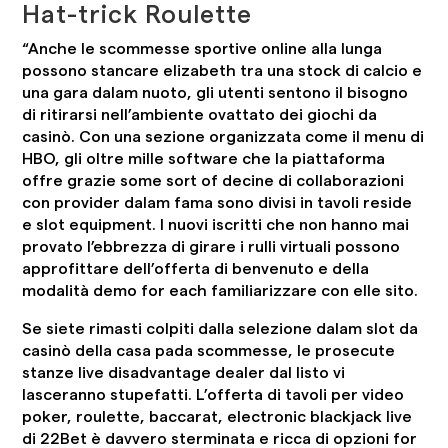
Hat-trick Roulette
“Anche le scommesse sportive online alla lunga
possono stancare elizabeth tra una stock di calcio e
una gara dalam nuoto, gli utenti sentono il bisogno
di ritirarsi nell’ambiente ovattato dei giochi da
casinò. Con una sezione organizzata come il menu di
HBO, gli oltre mille software che la piattaforma
offre grazie some sort of decine di collaborazioni
con provider dalam fama sono divisi in tavoli reside
e slot equipment. I nuovi iscritti che non hanno mai
provato l’ebbrezza di girare i rulli virtuali possono
approfittare dell’offerta di benvenuto e della
modalità demo for each familiarizzare con elle sito.
Se siete rimasti colpiti dalla selezione dalam slot da
casinò della casa pada scommesse, le prosecute
stanze live disadvantage dealer dal listo vi
lasceranno stupefatti. L’offerta di tavoli per video
poker, roulette, baccarat, electronic blackjack live
di 22Bet è davvero sterminata e ricca di opzioni for