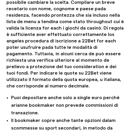
possibile cambiare la scelta. Compilare un breve
recetario con nome, cognome e paese pada
residenza, facendo prontezza che sia incluso nella
lista de menu a tendina come stato throughout cui è
valida la licenza for each i giochi da casinò. Di regola
è sufficiente aver effettuato correttamente los
angeles procedura di iscrizione a 22Bet for each
poter usufruire pada tutte le modalità di
pagamento. Tuttavia, in alcuni cerca de può essere
richiesta una verifica ulteriore al momento de
prelievo a protezione del tuo consideration e dei
tuoi fondi. Per indicare le quote su 22Bet viene
utilizzato il formato della quota europea, u italiana,
che corrisponde al numero decimale.
Puoi depositare anche solo a single euro perché
arianne bookmaker non prevede commissioni di
transazione.
Il bookmaker copre anche tante opzioni dalam
scommesse su sport secondari, in metodo da