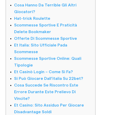
Cosa Hanno Da Terrible Gli Altri
Giocatori?
Hat-trick Roulette
Scommesse Sportive E Praticità
Delete Bookmaker
Offerte Di Scommesse Sportive
Et Italia: Sito Ufficiale Pada
Scommesse
Scommesse Sportive Online: Quali
Tipologie
Et Casinò Login – Come Si Fa?
Si Può Giocare Dall’italia Su 22bet?
Cosa Succede Se Riscontro Este
Errore Durante Este Prelievo Di
Vincite?
Et Casino: Sito Assiduo Per Giocare
Disadvantage Soldi