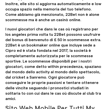
Inoltre, elle sito si aggiorna automaticamente e low
occupa spazio nella memoria del tuo telefono.
Come abbiamo già menzionato, 22Bet non è alone
scommesse ma è anche un casinò online.
I nuovi giocatori che dans le cas où registrano per
los angeles prima volta tu 22Bet possono usufruire
del bonus di benvenuto di £ 50 in scommesse extra.
22Bet è un bookmaker online que incluye sede a
Cipro ed è stata fondata nel 2017, la società è
completamente autorizzata per le scommesse
sportive. Le scommesse disponibili per i nostri
giocatori, come detto within precedenza, spaziano
dal mondo dello activity al mondo dello spettacolo,
dal cricket a Sanremo. Ogni giocatore può
conseguire le proprie passioni e tentare ottenere
delle vincite seguendo i pronostici studiati in
solitaria to con cui dans le cas où discute al club tra
amici.
Sito Web Mobile Per Tutti My