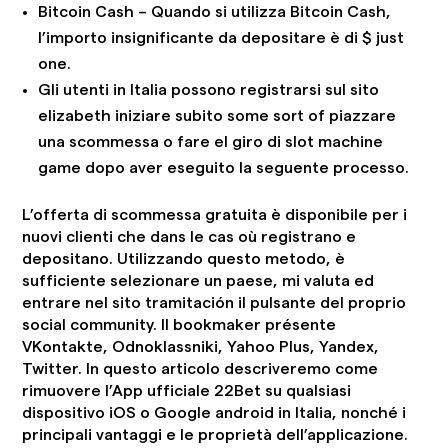
Bitcoin Cash – Quando si utilizza Bitcoin Cash,
l’importo insignificante da depositare è di $ just
one.
Gli utenti in Italia possono registrarsi sul sito
elizabeth iniziare subito some sort of piazzare
una scommessa o fare el giro di slot machine
game dopo aver eseguito la seguente processo.
L’offerta di scommessa gratuita è disponibile per i
nuovi clienti che dans le cas où registrano e
depositano. Utilizzando questo metodo, è
sufficiente selezionare un paese, mi valuta ed
entrare nel sito tramitación il pulsante del proprio
social community. Il bookmaker présente
VKontakte, Odnoklassniki, Yahoo Plus, Yandex,
Twitter. In questo articolo descriveremo come
rimuovere l’App ufficiale 22Bet su qualsiasi
dispositivo iOS o Google android in Italia, nonché i
principali vantaggi e le proprietà dell’applicazione.