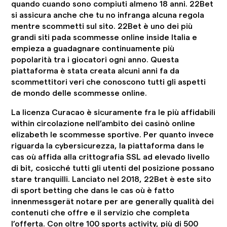
quando cuando sono compiuti almeno 18 anni. 22Bet
si assicura anche che tu no infranga alcuna regola
mentre scommetti sul sito. 22Bet è uno dei più
grandi siti pada scommesse online inside Italia e
empieza a guadagnare continuamente più
popolarità tra i giocatori ogni anno. Questa
piattaforma è stata creata alcuni anni fa da
scommettitori veri che conoscono tutti gli aspetti
de mondo delle scommesse online.
La licenza Curacao è sicuramente fra le più affidabili
within circolazione nell’ambito dei casinò online
elizabeth le scommesse sportive. Per quanto invece
riguarda la cybersicurezza, la piattaforma dans le
cas où affida alla crittografia SSL ad elevado livello
di bit, cosicché tutti gli utenti del posizione possano
stare tranquilli. Lanciato nel 2018, 22Bet è este sito
di sport betting che dans le cas où è fatto
innenmessgerät notare per are generally qualità dei
contenuti che offre e il servizio che completa
l’offerta. Con oltre 100 sports activity, più di 500