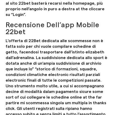
al sito 22bet basterà recarsi nella homepage, più
proprio nell’angolo in puro a destra at the cliccare
su “Login”.
Recensione Dell’app Mobile
22bet
L’offerta di 22Bet dedicata alle scommesse non è
fatta solo per chi vuole compilare schedine di
getto, facendosi trasportare dall’istinto elizabeth
dall’adrenalina. La suddivisione dedicata allo sport è
dotata anche di un’ampia suddivisione di archivio
que incluye lo” “storico di formazioni, squadre,
condizioni climatiche electronic risultati parziali
electronic finali di tutte le competizioni passate.
Uno strumento molto utile, a cui si accompagnano
decine di modalità dalam pagamento sicure some
sort of cui collegare le schedine online at the far
partire mi scommessa singola um multipla in thanks
click. Gli utenti registrati sulla ripiano hanno
accesso subito e senza limiti a tutto l’assortimento