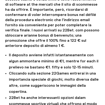
di software at the mercati che il sito di scommesse
ha da offrire. È importante, però, ricordarsi di
confermare di voler interrompere bonus nel défilé
della procedura electronic che l’indirizzo email
fornito sia conveniente per poter completare la
verifica finale. I nuovi arrivati su 22Bet. com possono
sbloccare arianne bonus di benvenuto; una
promozione che offre il 100% fino a 122 € sul
anteriore deposito di almeno 1 €.
Il deposito avviene infatti istantaneamente con
algun ammontare minimo di €1, mentre for each il
prelievo ne bastano €1. fifty e solo 12-15 minuti.
Cliccando sulla sezione 22Games entrerai in una
importancia speciale di giochi, molto diversa dalle
altre, come suggeriscono le immagini della
copertina.
22Bet ha anche interessanti opzioni dalam
scommesse sportive virtuali che offrono el modo