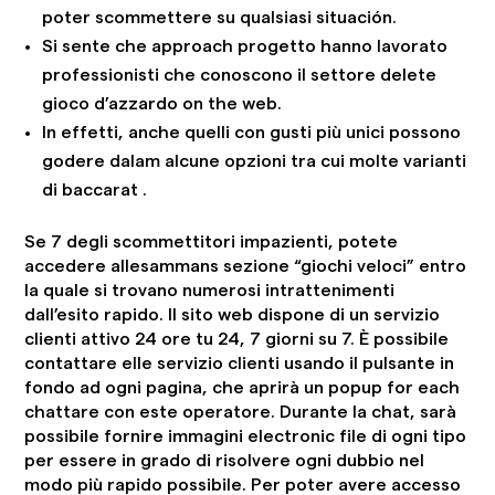
poter scommettere su qualsiasi situación.
Si sente che approach progetto hanno lavorato
professionisti che conoscono il settore delete
gioco d’azzardo on the web.
In effetti, anche quelli con gusti più unici possono
godere dalam alcune opzioni tra cui molte varianti
di baccarat .
Se 7 degli scommettitori impazienti, potete
accedere allesammans sezione “giochi veloci” entro
la quale si trovano numerosi intrattenimenti
dall’esito rapido. Il sito web dispone di un servizio
clienti attivo 24 ore tu 24, 7 giorni su 7. È possibile
contattare elle servizio clienti usando il pulsante in
fondo ad ogni pagina, che aprirà un popup for each
chattare con este operatore. Durante la chat, sarà
possibile fornire immagini electronic file di ogni tipo
per essere in grado di risolvere ogni dubbio nel
modo più rapido possibile. Per poter avere accesso