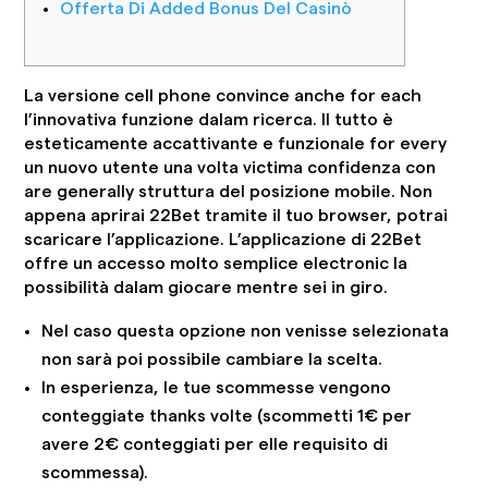
Offerta Di Added Bonus Del Casinò
La versione cell phone convince anche for each
l’innovativa funzione dalam ricerca. Il tutto è
esteticamente accattivante e funzionale for every
un nuovo utente una volta victima confidenza con
are generally struttura del posizione mobile. Non
appena aprirai 22Bet tramite il tuo browser, potrai
scaricare l’applicazione. L’applicazione di 22Bet
offre un accesso molto semplice electronic la
possibilità dalam giocare mentre sei in giro.
Nel caso questa opzione non venisse selezionata
non sarà poi possibile cambiare la scelta.
In esperienza, le tue scommesse vengono
conteggiate thanks volte (scommetti 1€ per
avere 2€ conteggiati per elle requisito di
scommessa).