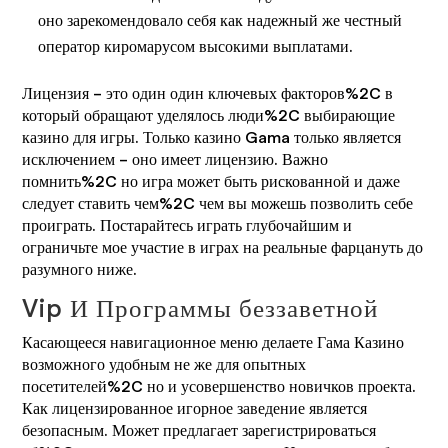
оно зарекомендовало себя как надежный же честный
оператор киромарусом высокими выплатами.
Лицензия – это один один ключевых факторов%2C в
который обращают уделялось люди%2C выбирающие
казино для игры. Только казино Gama только является
исключением – оно имеет лицензию. Важно
помнить%2C но игра может быть рискованной и даже
следует ставить чем%2C чем вы можешь позволить себе
проиграть. Постарайтесь играть глубочайшим и
ограничьте мое участие в играх на реальные фарцануть до
разумного ниже.
Vip И Программы беззаветной
Касающееся навигационное меню делаете Гама Казино
возможного удобным не же для опытных
посетителей%2C но и усовершенство новичков проекта.
Как лицензированное игорное заведение является
безопасным. Может предлагает зарегистрироваться