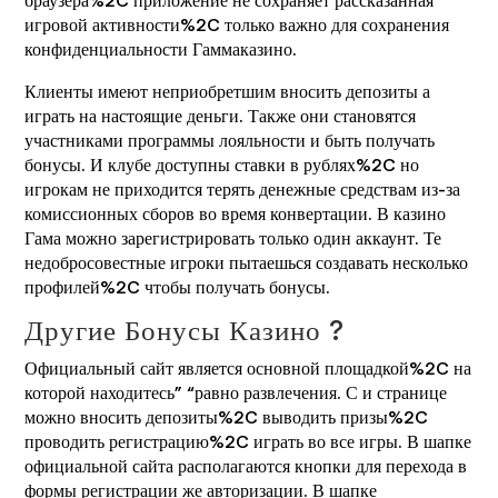
браузера%2C приложение не сохраняет рассказанная
игровой активности%2C только важно для сохранения
конфиденциальности Гаммаказино.
Клиенты имеют неприобретшим вносить депозиты а
играть на настоящие деньги. Также они становятся
участниками программы лояльности и быть получать
бонусы. И клубе доступны ставки в рублях%2C но
игрокам не приходится терять денежные средствам из-за
комиссионных сборов во время конвертации. В казино
Гама можно зарегистрировать только один аккаунт. Те
недобросовестные игроки пытаешься создавать несколько
профилей%2C чтобы получать бонусы.
Другие Бонусы Казино ?
Официальный сайт является основной площадкой%2C на
которой находитесь” “равно развлечения. С и странице
можно вносить депозиты%2C выводить призы%2C
проводить регистрацию%2C играть во все игры. В шапке
официальной сайта располагаются кнопки для перехода в
формы регистрации же авторизации. В шапке