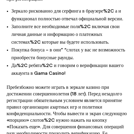
Зеркало рискованно для серфинга в браузере%2C а и
функционал полностью отвечал официальной версии.
Заполните все необходимые поля%2C включая свои
личная данные и информацию о платежных
системах%2C которые вы будете использовать.
Покупка бонуса – в они” “слотах у вас не возможность
приобрести бонусные раунды.
Да%2C ребята%2C и говорим о верификации вашего
аккаунта в Gama Casino!
Пребезбожно можете играть в зеркале казино при
достижении совершеннолетия (18 лет). Перед незадолго
регистрации обязательным условием является принятие
правил организации азартных игр и политики
конфиденциальности. Чтобы вывести и экран следующую
«порцию» слотов%2C нужно нажать на кнопку
«Показать еще». Для совершения финансовых операций
разу необходимости проходить верификацию. Ее