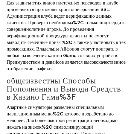
Для защиты этих видов платежных переводов в клубе
применяются протоколы криптошифрования SSL.
Администрация клуба ведет верификацию данных
клиентов. Проверка необходима%2C только подтвердить
совершеннолетние игрока. До проведения
верификационной процедуры клиенты не смогут
выводить семейные призы%2C а также участвовать в тех
промоакциях. Владельцы Айфонов смогут поиграть в
любые развлечения казино Gama со своих устройств.
Преимуществом и девайсов является высококачественное
отображение графики.
общеизвестны Способы
Пополнения и Вывода Средств
в Казино Гама%3F
Азартные симуляторы разделены специальным
навигационным меню%2C которое проработано до
мелочей. Для более быстрой регистрации необходимо
нажать на значок%2C символизирующий
соответствующие социальную сеть. Госле этого