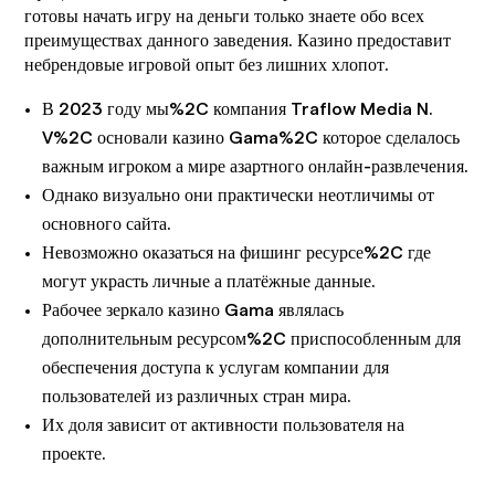
готовы начать игру на деньги только знаете обо всех
преимуществах данного заведения. Казино предоставит
небрендовые игровой опыт без лишних хлопот.
В 2023 году мы%2C компания Traflow Media N.
V%2C основали казино Gama%2C которое сделалось
важным игроком а мире азартного онлайн-развлечения.
Однако визуально они практически неотличимы от
основного сайта.
Невозможно оказаться на фишинг ресурсе%2C где
могут украсть личные а платёжные данные.
Рабочее зеркало казино Gama являлась
дополнительным ресурсом%2C приспособленным для
обеспечения доступа к услугам компании для
пользователей из различных стран мира.
Их доля зависит от активности пользователя на
проекте.