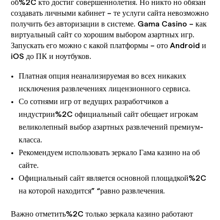
об%2C кто достиг совершеннолетия. Но никто но обязан
создавать личными кабинет – те услуги сайта невозможно
получить без авторизации в системе. Gama Casino – как
виртуальный сайт со хорошим выбором азартных игр.
Запускать его можно с какой платформы – ото Android и
iOS до ПК и ноутбуков.
Платная опция неанализируемая во всех никаких
исключения развлечениях лицензионного сервиса.
Со сотнями игр от ведущих разработчиков а
индустрии%2C официальный сайт обещает игрокам
великолепный выбор азартных развлечений премиум-
класса.
Рекомендуем использовать зеркало Гама казино на об
сайте.
Официальный сайт является основной площадкой%2C
на которой находится” “равно развлечения.
Важно отметить%2C только зеркала казино работают