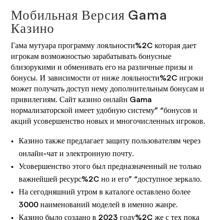
Мобильная Версия Gama
Казино
Гама мутуара программу лояльности%2C которая дает
игрокам возможностью зарабатывать бонусные
близорукими и обменивать его на различные призы и
бонусы. И зависимости от ниже лояльности%2C игроки
может получать доступ нему дополнительным бонусам и
привилегиям. Сайт казино онлайн Gama
нормализаторской имеет удобную систему” “бонусов и
акций усовершенство новых и многочисленных игроков.
Казино также предлагает защиту пользователям через
онлайн-чат и электронную почту.
Усовершенство этого был предназначенный не только
важнейшей ресурс%2C но и его” “доступное зеркало.
На сегодняшний утром в каталоге оставлено более
3000 наименований моделей в именно жанре.
Казино было создано в 2023 году%2C же с тех пока