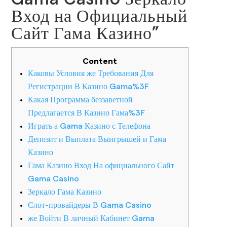
Вход на Официальный
Сайт Гама Казино”
Content
Каковы Условия же Требования Для
Регистрации В Казино Gama%3F
Какая Программа беззаветной
Предлагается В Казино Гама%3F
Играть а Gama Казино с Телефона
Депозит и Выплата Выигрышей и Гама
Казино
Гама Казино Вход На официального Сайт
Gama Casino
Зеркало Гама Казино
Слот-провайдеры В Gama Casino
же Войти В личный Кабинет Gama