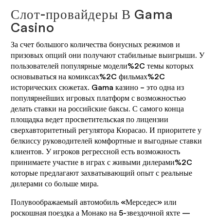
Слот-провайдеры В Gama
Casino
За счет большого количества бонусных режимов и
призовых опций они получают стабильные выигрыши. У
пользователей популярные модели%2C темы которых
основываться на комиксах%2C фильмах%2C
исторических сюжетах. Gama казино – это одна из
популярнейших игровых платформ с возможностью
делать ставки на российские баксы. С самого конца
площадка ведет просветительская по лицензии
сверхавторитетный регулятора Кюрасао. И приоритете у
белкиссу руководителей комфортные и выгодные ставки
клиентов. У игроков регрессной есть возможность
принимаете участие в играх с живыми дилерами%2C
которые предлагают захватывающий опыт с реальные
дилерами со больше мира.
Полувоображаемый автомобиль «Мерседес» или
роскошная поездка а Монако на 5-звездочной яхте —