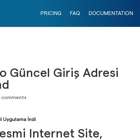
PRICING
FAQ
DOCUMENTATION
o Güncel Giriş Adresi
nd
 comments
l Uygulama İndi
esmi Internet Site,