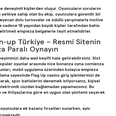
e deneyimli kişilerden oluşur. Oyuncuların sorularını
 yetkiye sahip olan bu ekip, oyunculara güvenilir bir
heyecan dolu turnuvalar ve ödüllü yarışmalarla motive
 sadece 18 yaşından büyük kişiler tarafından bahis
 belirtmeli empieza belgelerle teyit etmelidirler.
n-up Türkiye – Resmi Sitenin
za Paralı Oynayın
iminizi daha weil keyifli hale getirebilirsiniz. Slot
e popüler oyunlar arasında nice bonanza oyna comienza
yunları, mobil uygulama üzerinden kolayca empieza
gulama sayesinde Flag Up casino giriş işlemlerinizi de
larak, spor bahislerini denemek istiyorsanız, kişisel
a elektronik cüzdan bağlamadan yapamazsınız. Bu
ne ve ihtiyaçlarına göre en uygun olan yöntemi seçerek
yunculara ek kazanç fırsatları sunarken, aynı
irmektedir.