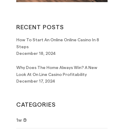
RECENT POSTS
How To Start An Online Online Casino In 8
Steps
December 18, 2024
Why Does The Home Always Win? A New
Look At On Line Casino Profitability
December 17, 2024
CATEGORIES
1w
(1)