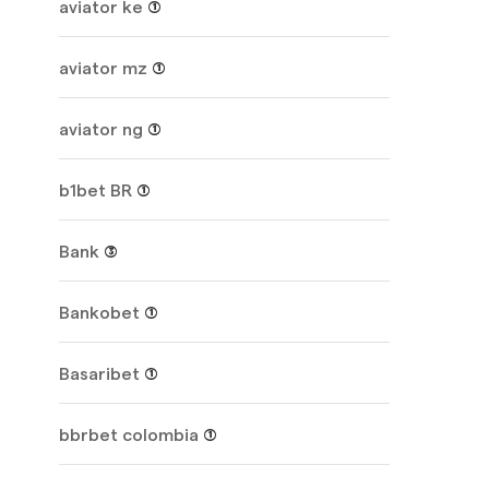
aviator ke
(1)
aviator mz
(1)
aviator ng
(1)
b1bet BR
(1)
Bank
(3)
Bankobet
(1)
Basaribet
(1)
bbrbet colombia
(1)