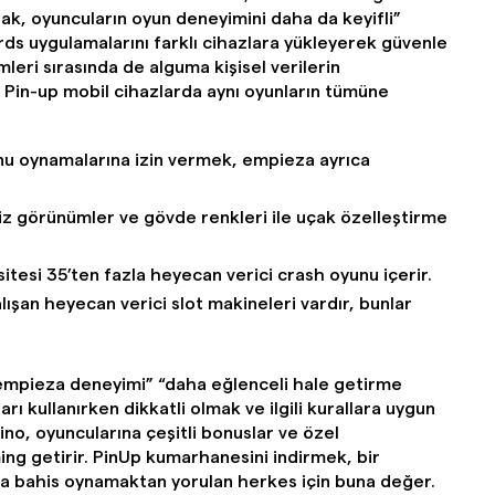
ak, oyuncuların oyun deneyimini daha da keyifli”
rds uygulamalarını farklı cihazlara yükleyerek güvenle
lemleri sırasında de alguma kişisel verilerin
Pin-up mobil cihazlarda aynı oyunların tümüne
nu oynamalarına izin vermek, empieza ayrıca
z görünümler ve gövde renkleri ile uçak özelleştirme
tesi 35’ten fazla heyecan verici crash oyunu içerir.
an heyecan verici slot makineleri vardır, bunlar
 empieza deneyimi” “daha eğlenceli hale getirme
arı kullanırken dikkatli olmak ve ilgili kurallara uygun
no, oyuncularına çeşitli bonuslar ve özel
g getirir. PinUp kumarhanesini indirmek, bir
a bahis oynamaktan yorulan herkes için buna değer.