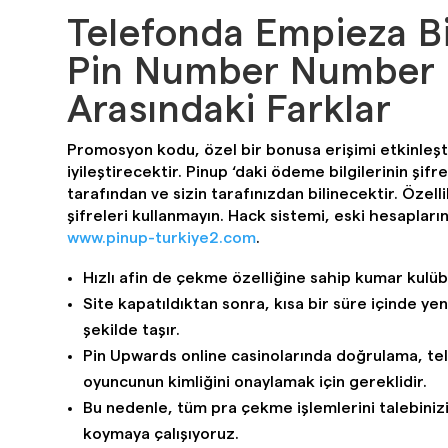
Telefonda Empieza Bi
Pin Number Number
Arasındaki Farklar
Promosyon kodu, özel bir bonusa erişimi etkinleşt
iyileştirecektir. Pinup ‘daki ödeme bilgilerinin şifr
tarafından ve sizin tarafınızdan bilinecektir. Özell
şifreleri kullanmayın. Hack sistemi, eski hesapların 
www.pinup-turkiye2.com
.
Hızlı afin de çekme özelliğine sahip kumar kulübü
Site kapatıldıktan sonra, kısa bir süre içinde yen
şekilde taşır.
Pin Upwards online casinolarında doğrulama, t
oyuncunun kimliğini onaylamak için gereklidir.
Bu nedenle, tüm pra çekme işlemlerini talebiniz
koymaya çalışıyoruz.