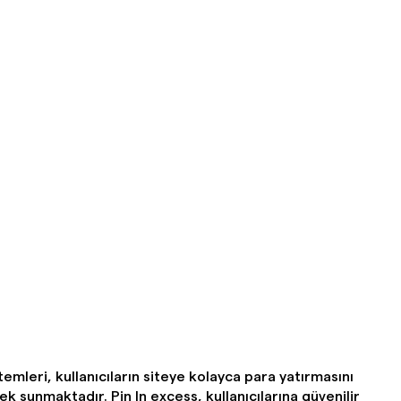
leri, kullanıcıların siteye kolayca para yatırmasını
 sunmaktadır. Pin In excess, kullanıcılarına güvenilir