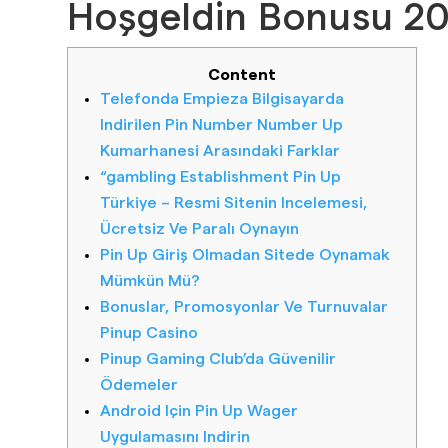
Hoşgeldin Bonusu 2
Content
Telefonda Empieza Bilgisayarda
Indirilen Pin Number Number Up
Kumarhanesi Arasındaki Farklar
“gambling Establishment Pin Up
Türkiye – Resmi Sitenin Incelemesi,
Ücretsiz Ve Paralı Oynayın
Pin Up Giriş Olmadan Sitede Oynamak
Mümkün Mü?
Bonuslar, Promosyonlar Ve Turnuvalar
Pinup Casino
Pinup Gaming Club’da Güvenilir
Ödemeler
Android Için Pin Up Wager
Uygulamasını Indirin